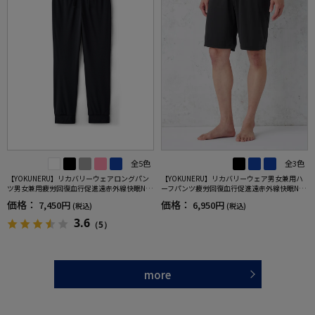
全5色
全3色
【YOKUNERU】リカバリーウェアロングパン
【YOKUNERU】リカバリーウェア男女兼用ハ
ツ男女兼用疲労回復血行促進遠赤外線快眠NA
ーフパンツ疲労回復血行促進遠赤外線快眠NA
NOMIX(R)【一般医療機器】SS～LLサイズ
NOMIX(R)【一般医療機器】SS～LLサイズ
価格：
価格：
7,450円
6,950円
(税込)
(税込)
3.6
（5）
more