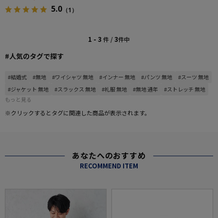
5.0
（1）
1 - 3
3
件 /
件中
#人気のタグで探す
#結婚式
#無地
#ワイシャツ 無地
#インナー 無地
#パンツ 無地
#スーツ 無地
#ジャケット 無地
#スラックス 無地
#礼服 無地
#無地 通年
#ストレッチ 無地
もっと見る
※クリックするとタグに関連した商品が表示されます。
あなたへのおすすめ
RECOMMEND ITEM