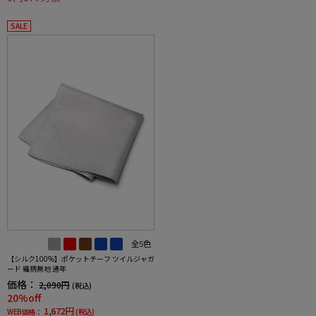
SALE
全5色
【シルク100%】ポケットチーフ ツイルジャガ
ード 織柄無地 通年
価格：
2,090円
(税込)
20%off
1,672円
WEB価格：
(税込)