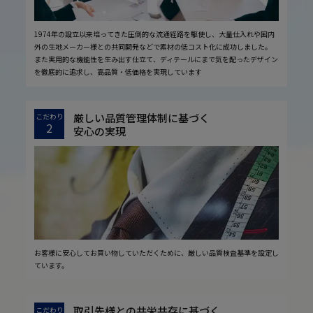
1974年の設立以来培ってきた圧倒的な流通経路を駆使し、大量仕入れや国内
外の生地メーカー様との共同開発などで素材の低コスト化に成功しました。
また実用的な機能性を生み出す仕立て、ディテールにまで気を配ったデザイン
を徹底的に追求し、高品質・低価格を実現しています
厳しい品質管理体制に基づく
こだわり
2
安心の実現
お客様に安心してお買い物していただくために、厳しい品質検査基準を設定し
ています。
取引先様との共栄共存に基づく
こだわり