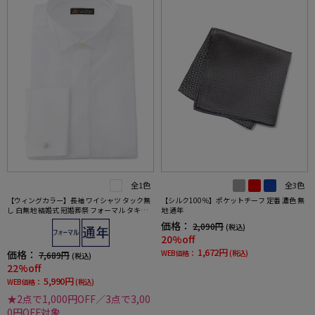
全1色
全3色
【ウィングカラー】長袖 ワイシャツ タック無
【シルク100％】ポケットチーフ 定番 濃色 無
し 白無地 結婚式 冠婚葬祭 フォーマル タキシ
地 通年
ード モーニング 正礼装 蝶ネクタイ向け
価格：
2,090円
(税込)
20%off
1,672円
価格：
WEB価格：
(税込)
7,689円
(税込)
22%off
5,990円
WEB価格：
(税込)
★2点で1,000円OFF／3点で3,00
0円OFF対象