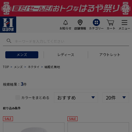
お知らせ
店舗情報
カテゴリー
カート
メニュー
 ギフトにおすすめ
#セットアップ スーツ
#長袖 ワイシャツ
#スー
メンズ
レディース
アウトレット
TOP
メンズ
ネクタイ
結婚式 無地
3
検索結果：
件
カラーをまとめる
絞り込み条件
SALE
SALE