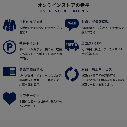
オンラインストアの特長
ONLINE STORE FEATURES
圧倒的な品揃え
お買い得情報満載
大型店限定商品や、特別サイズも
会員限定クーポンや、限定価格で
豊富！
購入できる！
共通ポイント
全国送料無料
ポイントが貯まる、使える。店舗
5,000円（税込）以上のお買い上
でもネットでもポイントの相互利
げで送料無料
用可能！
豊富な商品情報
返品・補正サービス
サイズ詳細・ディテールなどお客
補正前・着用前の返品可能
様の購入をサポート！商品により
※一部返品不可商品あり購入時の
店頭在庫も表示。
補正サービスも承ります。
アフターケア
全国のはるやま店舗が、購入後も
安心サポート