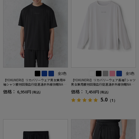
全3色
全5色
【YOKUNERU】リカバリーウェア男女兼用半
【YOKUNERU】リカバリーウェア長袖Tシャツ
袖シャツ疲労回復血行促進遠赤外線快眠NANO
男女兼用疲労回復血行促進遠赤外線快眠NANO
MIX(R)【一般医療機器】SS～LLサイズ
MIX(R)【一般医療機器】SS～LLサイズ
価格：
価格：
6,950円
7,450円
(税込)
(税込)
5.0
（1）