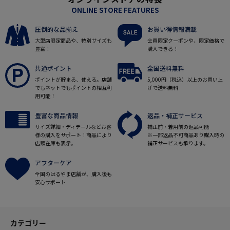
ONLINE STORE FEATURES
圧倒的な品揃え
お買い得情報満載
大型店限定商品や、特別サイズも
会員限定クーポンや、限定価格で
豊富！
購入できる！
共通ポイント
全国送料無料
ポイントが貯まる、使える。店舗
5,000円（税込）以上のお買い上
でもネットでもポイントの相互利
げで送料無料
用可能！
豊富な商品情報
返品・補正サービス
サイズ詳細・ディテールなどお客
補正前・着用前の返品可能
様の購入をサポート！商品により
※一部返品不可商品あり購入時の
店頭在庫も表示。
補正サービスも承ります。
アフターケア
全国のはるやま店舗が、購入後も
安心サポート
カテゴリー