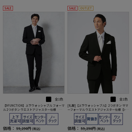
SALE
SALE
OUTLET
全1色
全1色
【9FUNCTION】上下ウォッシャブル フォーマ
[礼服]【上下ウォッシャブル】2つボタン サマ
ル 2つボタン ウエストアジャスター仕様 通
ーフォーマル ウエストアジャスター仕様【i-Fo
年 礼服【i-Formal アイフォーマル】
rmal アイフォーマル】春夏 礼服【定番】
価格：
価格：
59,290円
59,290円
(税込)
(税込)