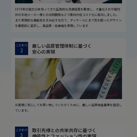
1974年の設立以来培ってきた圧倒的な流通経路を駆使し、大量仕入れや国内
外の生地メーカー様との共同開発などで素材の低コスト化に成功しました。
また実用的な機能性を生み出す仕立て、ディテールにまで気を配ったデザイン
を徹底的に追求し、高品質・低価格を実現しています
厳しい品質管理体制に基づく
こだわり
2
安心の実現
お客様に安心してお買い物していただくために、厳しい品質検査基準を設定し
ています。
取引先様との共栄共存に基づく
こだわり
3
機能性とファッション性の実現