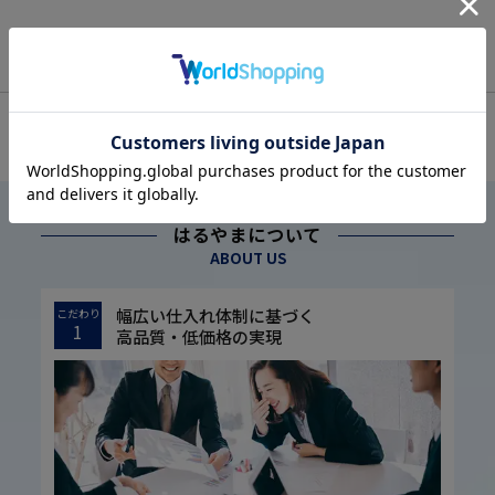
OFFICIAL SNS
はるやまについて
ABOUT US
幅広い仕入れ体制に基づく
こだわり
1
高品質・低価格の実現