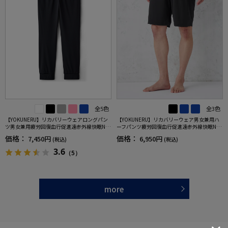
全5色
全3色
【YOKUNERU】リカバリーウェアロングパン
【YOKUNERU】リカバリーウェア男女兼用ハ
ツ男女兼用疲労回復血行促進遠赤外線快眠NA
ーフパンツ疲労回復血行促進遠赤外線快眠NA
NOMIX(R)【一般医療機器】SS～LLサイズ
NOMIX(R)【一般医療機器】SS～LLサイズ
価格：
価格：
7,450円
6,950円
(税込)
(税込)
3.6
（5）
more