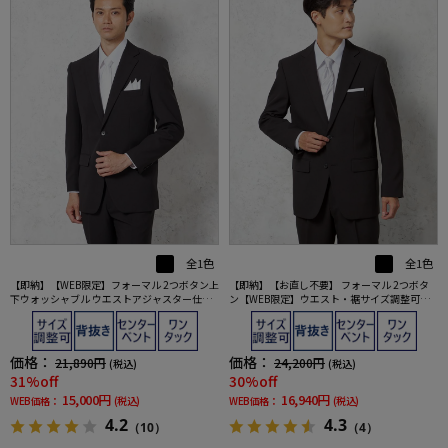
全1色
全1色
【即納】【WEB限定】フォーマル 2つボタン上
【即納】【お直し不要】 フォーマル 2つボタ
下ウォッシャブル ウエストアジャスター仕様
ン【WEB限定】ウエスト・裾サイズ調整可能
黒無地 通年 礼服
上下ウォッシャブル 黒無地 通年 礼服
価格：
価格：
21,890円
24,200円
(税込)
(税込)
31%off
30%off
15,000円
16,940円
WEB価格：
(税込)
WEB価格：
(税込)
4.2
4.3
（10）
（4）