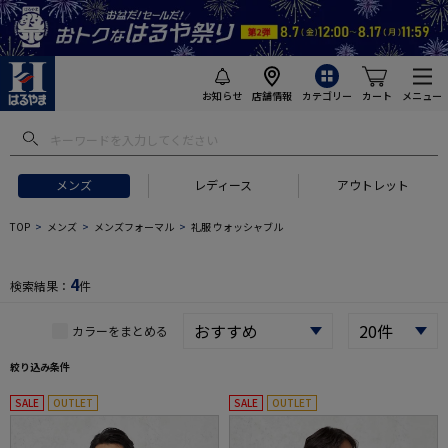
お知らせ
店舗情報
カテゴリー
カート
メニュー
 ギフトにおすすめ
#セットアップ スーツ
#長袖 ワイシャツ
#スー
メンズ
レディース
アウトレット
TOP
メンズ
メンズフォーマル
礼服 ウォッシャブル
4
検索結果：
件
カラーをまとめる
絞り込み条件
SALE
OUTLET
SALE
OUTLET