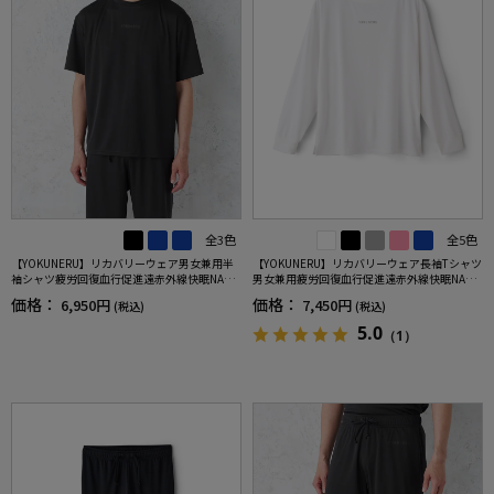
全3色
全5色
【YOKUNERU】リカバリーウェア男女兼用半
【YOKUNERU】リカバリーウェア長袖Tシャツ
袖シャツ疲労回復血行促進遠赤外線快眠NANO
男女兼用疲労回復血行促進遠赤外線快眠NANO
MIX(R)【一般医療機器】SS～LLサイズ
MIX(R)【一般医療機器】SS～LLサイズ
価格：
価格：
6,950円
7,450円
(税込)
(税込)
5.0
（1）