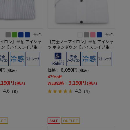
全4色
全4色
イロン】半袖 アイシャ
【完全ノーアイロン】半袖 アイシャ
ウン【アイスライブ生地
ツ ボタンダウン【アイスライブ生地
ストライプ i-shirt
使用】吸湿冷感 シャドーストライプ
春夏
i-shirt ワイシャツ 春夏
0円
6,050円
価格：
(税込)
(税込)
47%off
,190円
3,190円
WEB価格：
(税込)
(税込)
4.6
4.3
（8）
（4）
LET
SALE
OUTLET