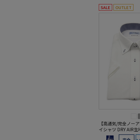
SALE
OUTLET
【高通気/完全ノーア
イシャツ DRY AI
減】ドライエアー 通