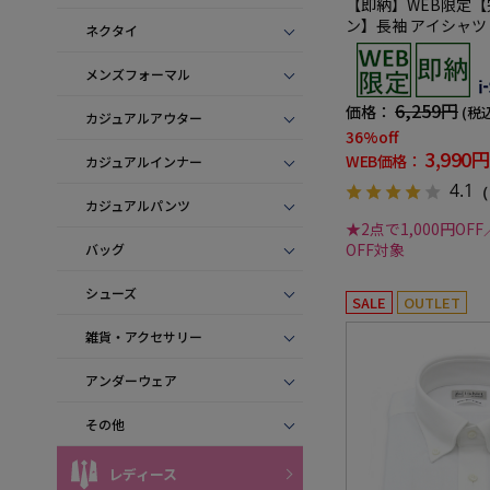
【即納】WEB限定
ン】長袖 アイシャツ
ネクタイ
ストレッチ ガルゼ柄 i-
ャツ 通年
メンズフォーマル
6,259円
価格：
(税
カジュアルアウター
36%off
3,990円
WEB価格：
カジュアルインナー
4.1
（
カジュアルパンツ
★2点で1,000円OFF
OFF対象
バッグ
シューズ
SALE
OUTLET
雑貨・アクセサリー
アンダーウェア
その他
レディース