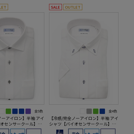
LET
SALE
OUTLET
全5色
全4色
ノーアイロン】半袖 アイ
【冷感/完全ノーアイロン】半袖 アイ
オセンサークール】セ
シャツ【バイオセンサークール】ボ
湿冷感 高通気 織柄無地
タンダウン 吸湿冷感 高通気 ミニブ