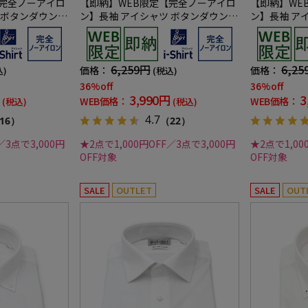
【完全ノーアイロ
【即納】WEB限定【完全ノーアイロ
【即納】WE
 ボタンダウン
ン】長袖 アイシャツ ボタンダウン
ン】長袖 ア
shirt ワイシ
ストレッチ ロンビック柄 i-shirt ワ
トレッチ ミニチ
イシャツ 通年
イシャツ 通
6,259円
6,25
価格：
価格：
込)
(税込)
36%off
36%off
3,990円
3
WEB価格：
WEB価格：
(税込)
(税込)
4.7
16）
（22）
／3点で3,000円
★2点で1,000円OFF／3点で3,000円
★2点で1,00
OFF対象
OFF対象
SALE
OUTLET
SALE
OUT