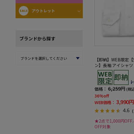
アウトレット
ブランド
から探す
【即納】WEB限定
ン】長袖 アイシャツ
ストレッチ ストライプ i
シャツ 通年
6,259円
価格：
(税
36%off
3,990円
WEB価格：
4.6
（
★2点で1,000円OFF
OFF対象