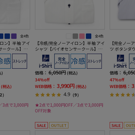
全4色
全4色
ロン】半袖 アイ
【冷感/完全ノーアイロン】半袖 アイ
【完全ノーア
サークール】ド
シャツ【バイオセンサークール】ボ
ツ ボタンダ
冷感 高通気 ワ
タンダウン 吸湿冷感 高通気 ストラ
使用】吸湿冷感 
ツ i-shirt
イプ ワイシャツ i-shirt 春夏
ワイシャツ 
6,050円
6,05
価格：
価格：
込)
(税込)
34%off
47%off
3,990円
3
WEB価格：
WEB価格：
(税込)
(税込)
4.9
2）
（9）
／3点で3,000円
★2点で1,000円OFF／3点で3,000円
OFF対象
SALE
OUTLET
SALE
OUT