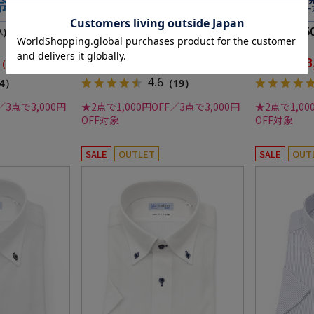
i-shirt 春
イシャツ ドゥエボットーニ i-shirt
ワイシャツ i-s
春夏
6,050円
6,05
価格：
価格：
込)
(税込)
34%off
34%off
3,990円
3
WEB価格：
WEB価格：
(税込)
(税込)
4.6
4）
（19）
／3点で3,000円
★2点で1,000円OFF／3点で3,000円
★2点で1,00
OFF対象
OFF対象
SALE
OUTLET
SALE
OUT