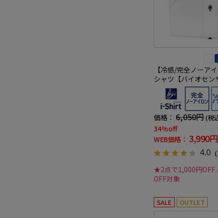
【冷感/完全ノーアイ
シャツ【バイオセン
ゥエボットーニ 吸湿
イドストライプ ワイシャ
春夏
6,050円
価格：
(税
34%off
3,990円
WEB価格：
4.0
（
★2点で1,000円OFF
OFF対象
SALE
OUTLET