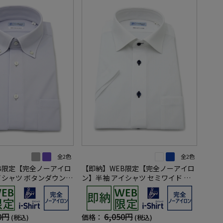
全2色
全2色
B限定【完全ノーアイロ
【即納】WEB限定【完全ノーアイロ
イシャツ ボタンダウン
ン】半袖 アイシャツ セミワイド ス
 i-shirt ワイシャツ
トレッチ ストライプ i-shirt ワイシ
ャツ 春夏
0円
6,050円
価格：
(税込)
(税込)