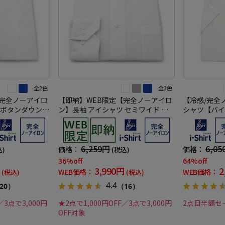
全2色
全3色
【完全ノーアイロ
【即納】WEB限定【完全ノーアイロ
【冷感/完全
 ボタンダウン
ン】長袖 アイシャツ セミワイド ス
シャツ【バイ
-shirt ワイ
トレッチ シャドウストライプ i-shirt
タンダウン 
ワイシャツ 通年
ワイシャツ i-s
6,259円
6,05
価格：
価格：
込)
(税込)
36%off
64%off
3,990円
2
WEB価格：
WEB価格：
(税込)
(税込)
4.4
20）
（16）
／3点で3,000円
★2点で1,000円OFF／3点で3,000円
2点目半額セ
OFF対象