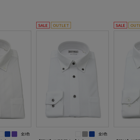
SALE
OUTLET
SALE
OUT
全3色
全3色