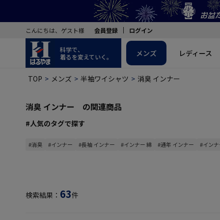
こんにちは、ゲスト様
会員登録
ログイン
科学で、
メンズ
レディース
着るを変えていく。
TOP
メンズ
半袖ワイシャツ
消臭 インナー
消臭 インナー の関連商品
#人気のタグで探す
#消臭
#インナー
#長袖 インナー
#インナー 綿
#通年 インナー
#インナ
63
検索結果：
件