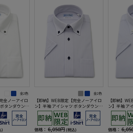
全2色
全2色
【完全ノーアイロ
【即納】WEB限定【完全ノーアイロ
【即納】WE
 ボタンダウン
ン】半袖 アイシャツ ボタンダウン
ン】半袖 ア
shirt ワイシ
ストレッチ ストライプ i-shirt ワイ
ストレッチ 無地
シャツ 春夏
春夏
6,050円
6,05
価格：
価格：
込)
(税込)