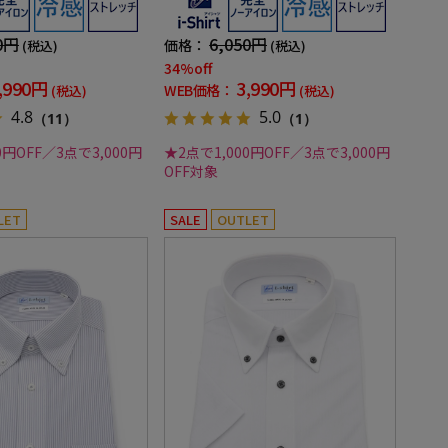
hirt 春夏
ロック ワイシャツ i-shirt 春夏
0円
6,050円
価格：
(税込)
(税込)
34%off
,990円
3,990円
WEB価格：
(税込)
(税込)
4.8
5.0
（11）
（1）
0円OFF／3点で3,000円
★2点で1,000円OFF／3点で3,000円
OFF対象
LET
SALE
OUTLET