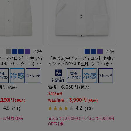
全5色
全4色
ノーアイロン】半袖 アイ
【高通気/完全ノーアイロン】半袖ア
オセンサークール】ボ
イシャツ DRY AIR生地【べとつき軽
高通気 冷感 ストライプ
減】ドライエアー 通気性 チドリ 織
hirt 春夏
柄無地 ボタンダウン ワイシャツ i-sh
irt 春夏
0円
6,050円
価格：
(税込)
(税込)
34%off
,190円
3,990円
WEB価格：
(税込)
(税込)
4.5
4.2
（11）
（10）
ール対象商品
★2点で1,000円OFF／3点で3,000円
OFF対象