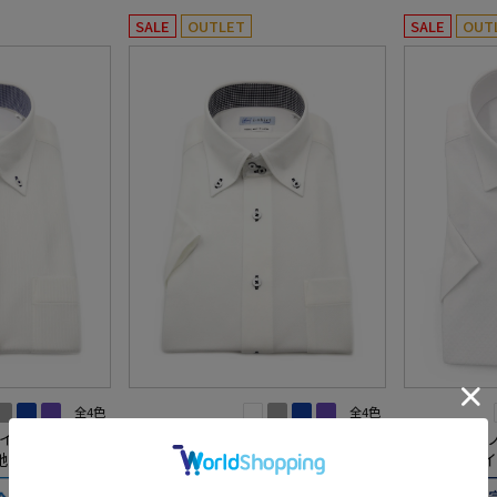
SALE
OUTLET
SALE
OUT
全4色
全4色
イロン】半袖 ア
【高通気/完全ノーアイロン】半袖 ア
【冷感/完全
R生地【べとつき軽
イシャツ DRY AIR生地【べとつき軽
シャツ【バイ
気性 織柄無地
減】ドライエアー 通気性 ツイル ワ
ミワイド 吸