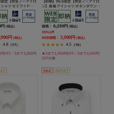
B限定【完全ノーアイロ
【即納】WEB限定【完全ノーアイロ
イシャツ セミワイド ス
ン】長袖 アイシャツ ボタンダウン
ェック柄 i-shirt ワ
ストレッチ マイクロロンビック柄 i-
年
shirt ワイシャツ 通年
9円
6,259円
価格：
(税込)
(税込)
36%off
,990円
3,990円
WEB価格：
(税込)
(税込)
4.8
4.5
（17）
（19）
0円OFF／3点で3,000円
★2点で1,000円OFF／3点で3,000円
OFF対象
LET
SALE
OUTLET