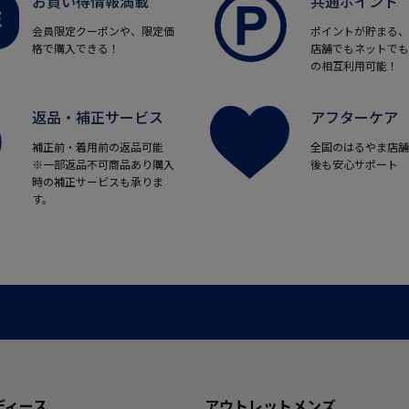
お買い得情報満載
共通ポイント
会員限定クーポンや、限定価
ポイントが貯まる、
格で購入できる！
店舗でもネットでも
の相互利用可能！
返品・補正サービス
アフターケア
補正前・着用前の返品可能
全国のはるやま店舗
※一部返品不可商品あり購入
後も安心サポート
時の補正サービスも承りま
す。
ディース
アウトレットメンズ