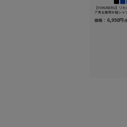
【YOKUNERU】リ
ア男女兼用半袖シャ
血行促進遠赤外線快眠N
6,950円
価格：
(
(R)【一般医療機器】
ズ