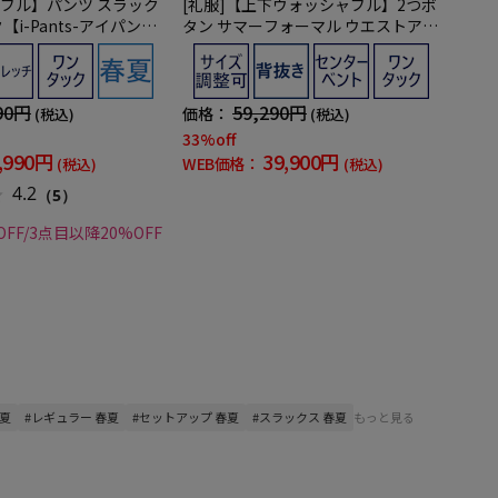
ブル】パンツ スラック
[礼服]【上下ウォッシャブル】2つボ
【i-Pants-アイパン
タン サマーフォーマル ウエストアジ
混ニット素材 ストレッ
ャスター仕様【i-Formal アイフォー
マル】春夏 礼服【定番】
90円
59,290円
価格：
(税込)
(税込)
33%off
,990円
39,900円
WEB価格：
(税込)
(税込)
4.2
（5）
FF/3点目以降20%OFF
春夏
#レギュラー 春夏
#セットアップ 春夏
#スラックス 春夏
もっと見る