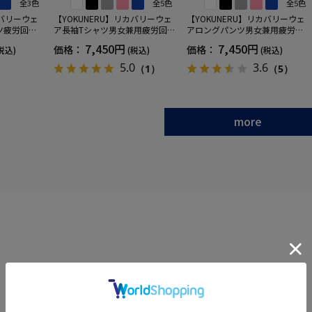
全3色
全5色
全5色
カバリーウェ
【YOKUNERU】リカバリーウェ
【YOKUNERU】リカバリーウェ
ツ疲労回復
ア長袖Tシャツ男女兼用疲労回復
アロングパンツ男女兼用疲労回
ANOMIX
血行促進遠赤外線快眠NANOMIX
復血行促進遠赤外線快眠NANOM
7,450円
7,450円
価格：
価格：
税込)
(税込)
(税込)
SS～LLサイ
(R)【一般医療機器】SS～LLサイ
IX(R)【一般医療機器】SS～LLサ
ズ
イズ
5.0
3.6
（1）
（5）
more