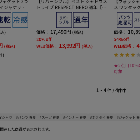
ャケット 2つ
【リバーシブル】ベスト シャドウス
【ウォッシャ
-アイジャケッ
トライプ RESPECT NERO 通年【ス
ス ワンタック
素材 クールモ
リムデザイン】
ツ-】尾州麻
チ 春夏
17,490円
10,8
価格：
価格：
税込)
(税込)
20%off
54%off
円
13,992円
4
WEB価格：
WEB価格：
(税込)
(税込)
1）
★2点目10%O
対象
1 - 4
4
件 /
件中
ワイシャツ
#パンツ 春夏
#スーツ 春夏
#インナー 春夏
#ネクタイ 春夏
#ジャケット 
関連した商品が表示されます。