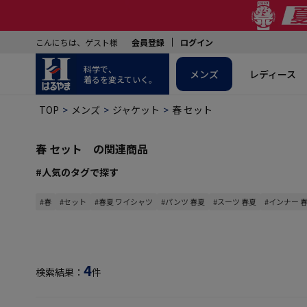
こんにちは、ゲスト様
会員登録
ログイン
科学で、
メンズ
レディース
着るを変えていく。
TOP
メンズ
ジャケット
春 セット
春 セット の関連商品
#人気のタグで探す
#春
#セット
#春夏 ワイシャツ
#パンツ 春夏
#スーツ 春夏
#インナー 
4
検索結果：
件