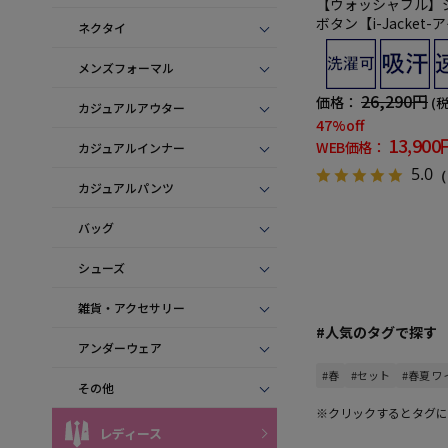
【ウォッシャブル】ジ
ボタン【i-Jacket
ネクタイ
ト-】尾州麻混ニット
ーション裏地 春夏
メンズフォーマル
26,290円
価格：
(
カジュアルアウター
47%off
13,900
WEB価格：
カジュアルインナー
5.0
（
カジュアルパンツ
バッグ
シューズ
雑貨・アクセサリー
#人気のタグで探す
アンダーウェア
#春
#セット
#春夏 
その他
※クリックするとタグに
レディース