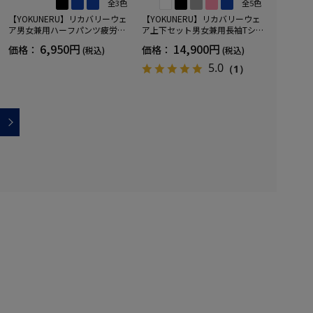
全3色
全5色
【YOKUNERU】リカバリーウェ
【YOKUNERU】リカバリーウェ
ア男女兼用ハーフパンツ疲労回
ア上下セット男女兼用長袖Tシャ
復血行促進遠赤外線快眠NANOM
ツ+ロングパンツ疲労回復血行促
6,950円
14,900円
価格：
価格：
(税込)
(税込)
IX(R)【一般医療機器】SS～LLサ
進遠赤外線快眠NANOMIX(R)【一
イズ
般医療機器】SS～LLサイズ
5.0
（1）