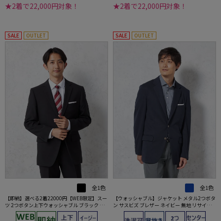
★2着で22,000円対象！
★2着で22,000円対象！
SALE
OUTLET
SALE
OUTLET
全1色
全1色
【即納】選べる2着22000円【WEB限定】スー
【ウォッシャブル】ジャケット メタル2つボタ
ツ 2つボタン上下ウォッシャブル ブラック ス
ン サスビズ ブレザー ネイビー 無地 リサイク
トライプ 3シーズン対応
ル素材