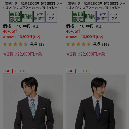
【即納】選べる2着22000円【WEB限定】スー
【即納】選べる2着22000円【WEB限定】スー
ツ 2つボタン上下ウォッシャブル ネイビー シ
ツ 2つボタン上下ウォッシャブル ネイビー ス
ャドウストライプ
トライプ
価格：
価格：
23,100円
23,100円
(税込)
(税込)
40%off
40%off
13,900円
13,900円
WEB価格：
(税込)
WEB価格：
(税込)
4.4
4.6
（5）
（19）
★2着で22,000円対象！
★2着で22,000円対象！
SALE
OUTLET
SALE
OUTLET