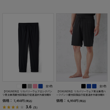
全5色
全3色
【YOKUNERU】リカバリーウェアロングパン
【YOKUNERU】リカバリーウェア男女兼用ハ
ツ男女兼用疲労回復血行促進遠赤外線快眠NA
ーフパンツ疲労回復血行促進遠赤外線快眠NA
NOMIX(R)【一般医療機器】SS～LLサイズ
NOMIX(R)【一般医療機器】SS～LLサイズ
価格：
価格：
7,450円
6,950円
(税込)
(税込)
3.6
（5）