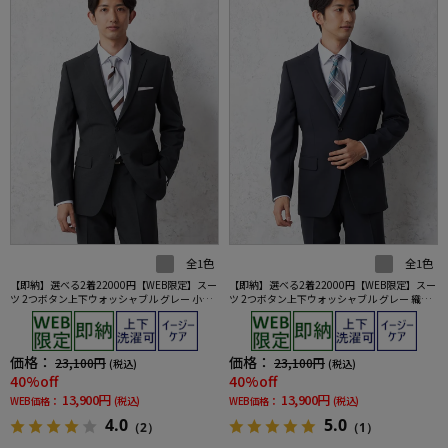
全1色
全1色
【即納】選べる2着22000円【WEB限定】スー
【即納】選べる2着22000円【WEB限定】スー
ツ 2つボタン上下ウォッシャブル グレー 小柄
ツ 2つボタン上下ウォッシャブル グレー 織柄
3シーズン対応
無地 3シーズン対応
価格：
価格：
23,100円
23,100円
(税込)
(税込)
40%off
40%off
13,900円
13,900円
WEB価格：
(税込)
WEB価格：
(税込)
4.0
5.0
（2）
（1）