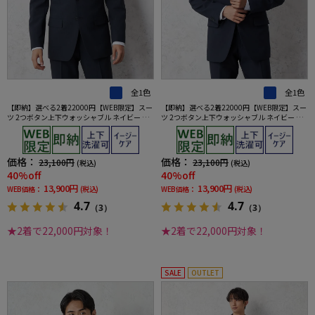
全1色
全1色
【即納】選べる2着22000円【WEB限定】スー
【即納】選べる2着22000円【WEB限定】スー
ツ 2つボタン上下ウォッシャブル ネイビー 小
ツ 2つボタン上下ウォッシャブル ネイビー ス
柄 3シーズン対応
トライプ 3シーズン対応
価格：
価格：
23,100円
23,100円
(税込)
(税込)
40%off
40%off
13,900円
13,900円
WEB価格：
(税込)
WEB価格：
(税込)
4.7
4.7
（3）
（3）
★2着で22,000円対象！
★2着で22,000円対象！
SALE
OUTLET