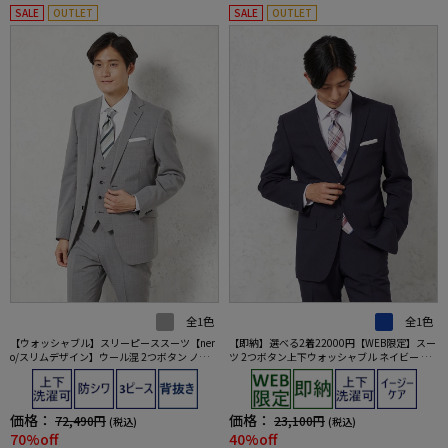
SALE
OUTLET
SALE
OUTLET
全1色
全1色
【ウォッシャブル】スリーピーススーツ【ner
【即納】選べる2着22000円【WEB限定】スー
o/スリムデザイン】ウール混 2つボタン ノータ
ツ 2つボタン上下ウォッシャブル ネイビー チ
ック ストライプ
ェック
価格：
価格：
72,490円
23,100円
(税込)
(税込)
70%off
40%off