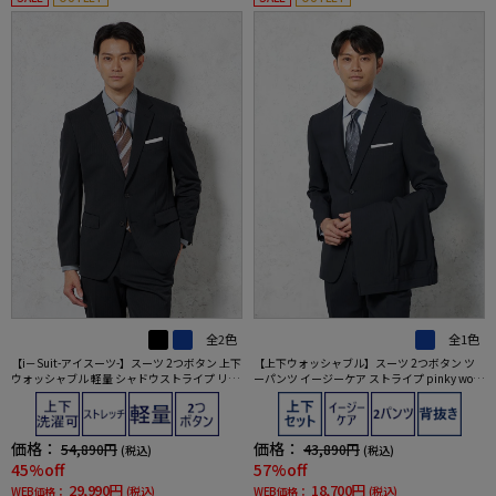
全2色
全1色
【i－Suit-アイスーツ-】スーツ 2つボタン 上下
【上下ウォッシャブル】スーツ 2つボタン ツ
ウォッシャブル 軽量 シャドウストライプ リッ
ーパンツ イージーケア ストライプ pinky wol
ケンバッカー 春夏
man
価格：
価格：
54,890円
43,890円
(税込)
(税込)
45%off
57%off
29,990円
18,700円
WEB価格：
(税込)
WEB価格：
(税込)