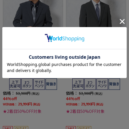
全1色
全1色
【KATHARINE E HAMNETT-キャサリン・イ
【KATHARINE E HAMNETT-キャサリン・イ
ー・ハムネット-】盛夏対応スーツ 2つボタン
ー・ハムネット-】盛夏対応スーツ 2つボタン
上下ウォッシャブル ネイビー チェック 春夏
上下ウォッシャブル グレー チェック 春夏
価格：
価格：
53,900円
53,900円
(税込)
(税込)
44%off
44%off
29,990円
29,990円
WEB価格：
(税込)
WEB価格：
(税込)
★2着目50%OFF対象
★2着目50%OFF対象
SALE
OUTLET
SALE
OUTLET