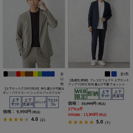
全
全2色
12
【高通気/即納】ブレスエフェクト 上下セット
色
アップ TOKYO RUN 裾上げ不要 ウォッシャブ
【上下セット/TOKYORUN】持ち運びが可能な
ル ストレッチ ブレスエフェクト生地 背抜き2
ポン！パクトスーツ シングル パッカブルセッ
ボタンジャケット ウエストシャーリングノー
トアップ
タックパンツ
価格：
22,000円
(税込)
37%off
価格：
9,990円
(税込)
13,900円
WEB価格：
(税込)
4.0
（2）
5.0
（1）