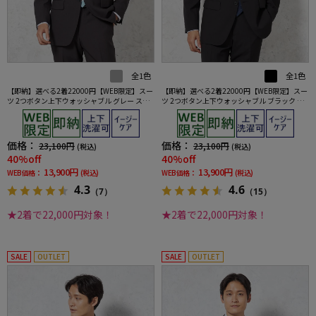
全1色
全1色
【即納】選べる2着22000円【WEB限定】スー
【即納】選べる2着22000円【WEB限定】スー
ツ 2つボタン上下ウォッシャブル グレー スト
ツ 2つボタン上下ウォッシャブル ブラック ス
ライプ
トライプ
価格：
価格：
23,100円
23,100円
(税込)
(税込)
40%off
40%off
13,900円
13,900円
WEB価格：
(税込)
WEB価格：
(税込)
4.3
4.6
（7）
（15）
★2着で22,000円対象！
★2着で22,000円対象！
SALE
OUTLET
SALE
OUTLET