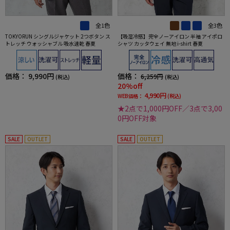
全1色
全3色
TOKYORUN シングルジャケット 2つボタン ス
【吸湿冷感】完全ノーアイロン 半袖 アイポロ
トレッチ ウォッシャブル 吸水速乾 春夏
シャツ カッタウェイ 無地 i-shirt 春夏
価格：
9,990円
価格：
6,259円
(税込)
(税込)
20%off
4,990円
WEB価格：
(税込)
★2点で1,000円OFF／3点で3,00
0円OFF対象
SALE
OUTLET
SALE
OUTLET