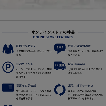
オンラインストアの特長
ONLINE STORE FEATURES
圧倒的な品揃え
お買い得情報満載
大型店限定商品や、特別サイズも
会員限定クーポンや、限定価格で
豊富！
購入できる！
共通ポイント
全国送料無料
ポイントが貯まる、使える。店舗
5,000円（税込）以上のお買い上
でもネットでもポイントの相互利
げで送料無料
用可能！
豊富な商品情報
返品・補正サービス
サイズ詳細・ディテールなどお客
補正前・着用前の返品可能
様の購入をサポート！商品により
※一部返品不可商品あり購入時の
店頭在庫も表示。
補正サービスも承ります。