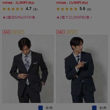
21,890円
13,900円
WEB価格：
(税込)
WEB価格：
(税込)
4.7
5.0
（3）
（3）
★2着目50%OFF対象
★2着で22,000円対象！
SALE
OUTLET
SALE
OUTLET
全1色
全1色