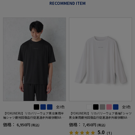
RECOMMEND ITEM
全3色
全5色
【YOKUNERU】リカバリーウェア男女兼用半
【YOKUNERU】リカバリーウェア長袖Tシャツ
袖シャツ疲労回復血行促進遠赤外線快眠NANO
男女兼用疲労回復血行促進遠赤外線快眠NANO
MIX(R)【一般医療機器】SS～LLサイズ
MIX(R)【一般医療機器】SS～LLサイズ
価格：
価格：
6,950円
7,450円
(税込)
(税込)
5.0
（1）