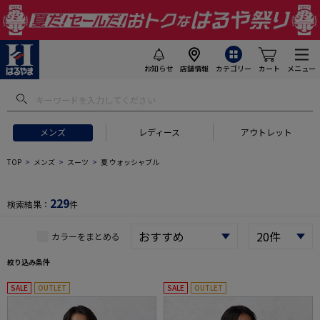
お知らせ
店舗情報
カテゴリー
カート
メニュー
 ギフトにおすすめ
#セットアップ スーツ
#長袖 ワイシャツ
#スー
メンズ
レディース
アウトレット
TOP
メンズ
スーツ
夏 ウォッシャブル
229
検索結果：
件
カラーをまとめる
絞り込み条件
SALE
OUTLET
SALE
OUTLET