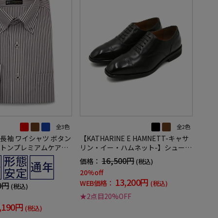
全3色
全2色
長袖 ワイシャツ ボタン
【KATHARINE E HAMNETT-キャサ
トンプレミアムケア】
リン・イー・ハムネット-】シューズ
リッケンバッカー 通年
メダリオン ストレートチップ 本革
16,500円
価格：
(税込)
靴紐付き 無地 通年
20%off
13,200円
WEB価格：
(税込)
9円
(税込)
★2点目20%OFF
,190円
(税込)