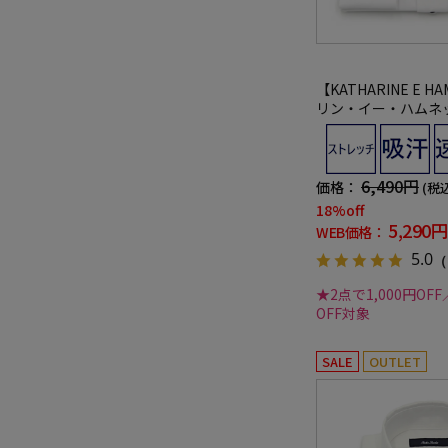
【KATHARINE E H
リン・イー・ハムネッ
イシャツ セミワイド 
吸水速乾 無地 通年
6,490円
価格：
(税
18%off
5,290円
WEB価格：
5.0
（
★2点で1,000円OFF
OFF対象
SALE
OUTLET