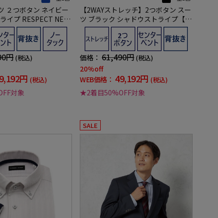
ツ ２つボタン ネイビー
【2WAYストレッチ】2つボタン スー
イプ RESPECT NER
ツ ブラック シャドウストライプ【ベ
番】【スリムデザイン】
スト(別売)有】RESPECT NERO 通年
【定番】【スリムデザイン】
90円
61,490円
価格：
(税込)
(税込)
20%off
9,192円
49,192円
WEB価格：
(税込)
(税込)
OFF対象
★2着目50%OFF対象
SALE