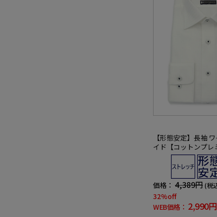
【形態安定】長袖 ワ
イド【コットンプレ
柄無地 リッケンバッ
4,389円
価格：
(税
32%off
2,990円
WEB価格：