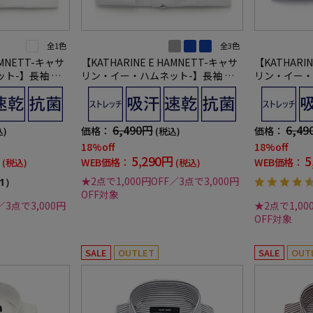
全1色
全3色
AMNETT-キャサ
【KATHARINE E HAMNETT-キャサ
【KATHARIN
ト-】長袖 ワ
リン・イー・ハムネット-】長袖 ワ
リン・イー・
360°ストレッチ
イシャツ セミワイド 360°ストレッチ
イシャツ セミ
吸水速乾 ストライプ 通年
ストレッチ 吸
6,490円
6,49
価格：
価格：
込)
(税込)
18%off
18%off
5,290円
5
WEB価格：
WEB価格：
(税込)
(税込)
★2点で1,000円OFF／3点で3,000円
1）
OFF対象
／3点で3,000円
★2点で1,00
OFF対象
SALE
OUTLET
SALE
OUT