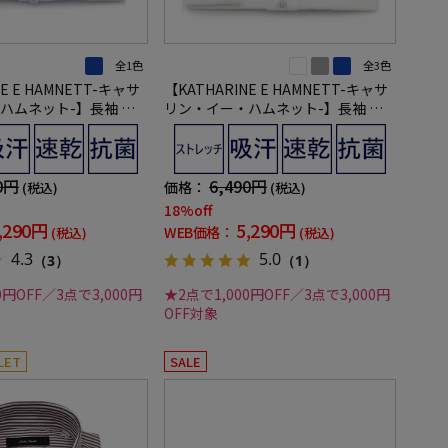
全1色
全3色
E E HAMNETT-キャサ
【KATHARINE E HAMNETT-キャサ
ハムネット-】長袖 ワ
リン・イー・ハムネット-】長袖 ワ
ワイドクレリック 360°
イシャツ ボタンダウン 360°ストレッ
水速乾 無地 通年
チ 吸水速乾 無地 通年
0円
6,490円
価格：
(税込)
(税込)
18%off
,290円
5,290円
WEB価格：
(税込)
(税込)
4.3
5.0
（3）
（1）
0円OFF／3点で3,000円
★2点で1,000円OFF／3点で3,000円
OFF対象
LET
SALE