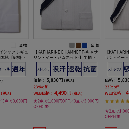
全1色
全3色
イシャツ レギュ
【KATHARINE E HAMNETT-キャサ
【KATHARIN
 白無地【冠婚葬
リン・イー・ハムネット-】半袖 ワ
リン・イー・
】
イシャツ ワンピースカラー セミワイ
イシャツ ワ
ド 360°ストレッチ 吸水速乾 へリン
ウン 360°
ボン 通年
ック 通年
5,830円
5,83
価格：
価格：
込)
(税込)
23%off
23%off
4,490円
4
WEB価格：
WEB価格：
(税込)
(税込)
／3点で3,000円
★2点で1,000円OFF／3点で3,000円
OFF対象
★2点で1,00
OFF対象