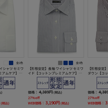
全2色
全3色
イシャツ セミワ
【形態安定】長袖 ワイシャツ セミワ
【形態安定】
ミアムケア】織
イド【コットンプレミアムケア】ス
ダウン【コッ
カー 通年
トライプ リッケンバッカー 通年
ストライプ 
4,389円
4,38
価格：
価格：
込)
(税込)
27%off
27%off
3,190円
3
WEB価格：
WEB価格：
(税込)
(税込)