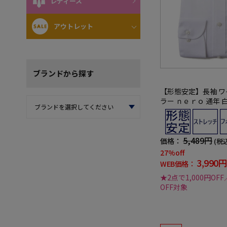
レディース
アウトレット
ブランド
から探す
【形態安定】長袖 ワ
ラー ｎｅｒｏ 通年
祭/リクルート使用可
5,489円
価格：
(税
27%off
3,990円
WEB価格：
★2点で1,000円OFF
OFF対象