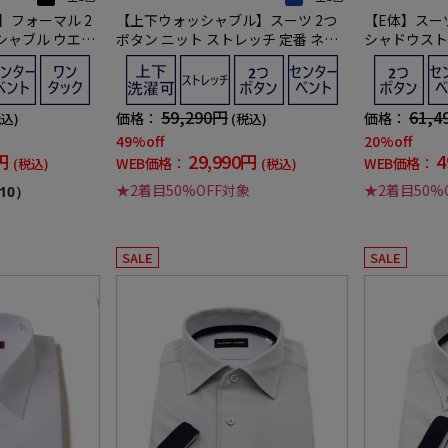
】フォーマル 2
【上下ウォッシャブル】スーツ 2つ
【E体】スー
シャブル ウエス
ボタン ニット ストレッチ 定番 ネイ
シャドウストラ
黒無地 通年 礼
ビー シャドウストライプ リッケンバ
O 通年【定
ッカー【i-Suit-アイスーツ-】通年
59,290円
61,4
価格：
価格：
税込)
(税込)
49%off
20%off
円
29,990円
4
WEB価格：
WEB価格：
(税込)
(税込)
★2着目50%OFF対象
★2着目50%
10）
SALE
SALE