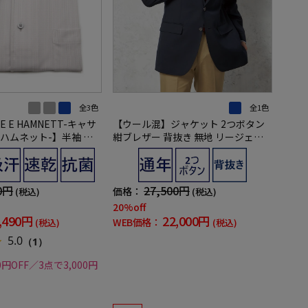
全3色
全1色
E E HAMNETT-キャサ
【ウール混】ジャケット 2つボタン
ハムネット-】半袖 ワ
紺ブレザー 背抜き 無地 リージェン
ンピースカラー ボタンダ
トハウス 通年【定番】
ストレッチ 吸水速乾 チェ
0円
27,500円
価格：
(税込)
(税込)
20%off
,490円
22,000円
WEB価格：
(税込)
(税込)
5.0
（1）
0円OFF／3点で3,000円