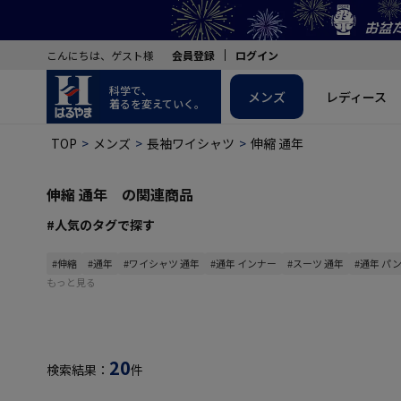
こんにちは、ゲスト様
会員登録
ログイン
科学で、
メンズ
レディース
着るを変えていく。
TOP
メンズ
長袖ワイシャツ
伸縮 通年
伸縮 通年 の関連商品
#人気のタグで探す
#伸縮
#通年
#ワイシャツ 通年
#通年 インナー
#スーツ 通年
#通年 パ
もっと見る
20
検索結果：
件