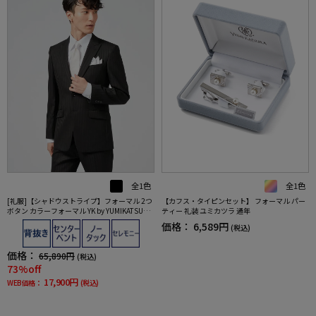
全1色
全1色
[礼服]【シャドウストライプ】フォーマル 2つ
【カフス・タイピンセット】 フォーマル パー
ボタン カラーフォーマル YK by YUMIKATSURA
ティー 礼装 ユミカツラ 通年
セレモニー 通年 礼服
価格：
6,589円
(税込)
価格：
65,890円
(税込)
73%off
17,900円
WEB価格：
(税込)