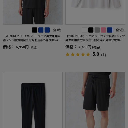
全3色
全5色
【YOKUNERU】リカバリーウェア男女兼用半
【YOKUNERU】リカバリーウェア長袖Tシャツ
袖シャツ疲労回復血行促進遠赤外線快眠NANO
男女兼用疲労回復血行促進遠赤外線快眠NANO
MIX(R)【一般医療機器】SS～LLサイズ
MIX(R)【一般医療機器】SS～LLサイズ
価格：
価格：
6,950円
7,450円
(税込)
(税込)
5.0
（1）