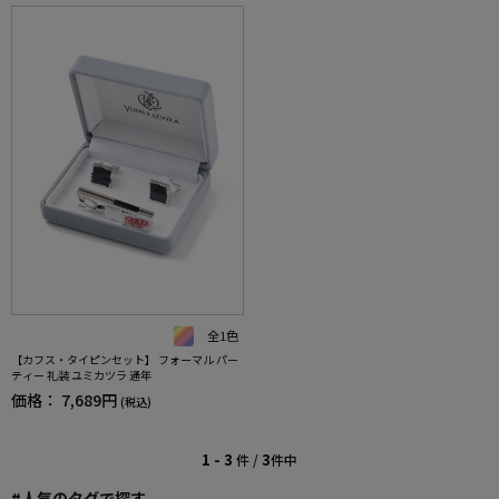
全1色
【カフス・タイピンセット】 フォーマル パー
ティー 礼装 ユミカツラ 通年
価格：
7,689円
(税込)
1 - 3
3
件 /
件中
#人気のタグで探す