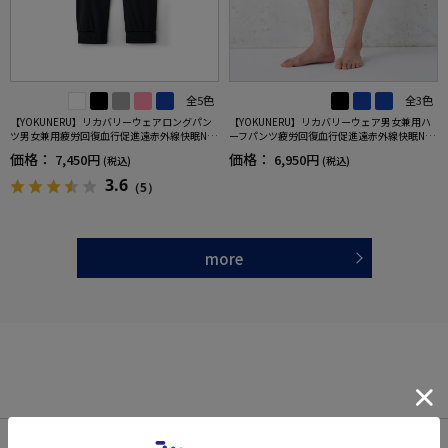
全5色
全3色
【YOKUNERU】リカバリーウェアロングパン
【YOKUNERU】リカバリーウェア男女兼用ハ
ツ男女兼用疲労回復血行促進遠赤外線快眠NA
ーフパンツ疲労回復血行促進遠赤外線快眠NA
NOMIX(R)【一般医療機器】SS～LLサイズ
NOMIX(R)【一般医療機器】SS～LLサイズ
価格：
価格：
7,450円
6,950円
(税込)
(税込)
3.6
（5）
more