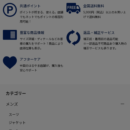
共通ポイント
全国送料無料
ポイントが貯まる、使える。店舗
5,000円（税込）以上のお買い上
でもネットでもポイントの相互利
げで送料無料
用可能！
豊富な商品情報
返品・補正サービス
サイズ詳細・ディテールなどお客
補正前・着用前の返品可能
様の購入をサポート！商品により
※一部返品不可商品あり購入時の
店頭在庫も表示。
補正サービスも承ります。
アフターケア
全国のはるやま店舗が、購入後も
安心サポート
カテゴリー
メンズ
スーツ
ジャケット