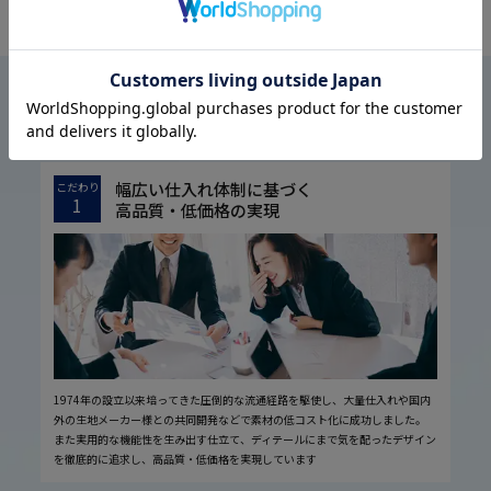
OFFICIAL SNS
はるやまについて
ABOUT US
幅広い仕入れ体制に基づく
こだわり
1
高品質・低価格の実現
1974年の設立以来培ってきた圧倒的な流通経路を駆使し、大量仕入れや国内
外の生地メーカー様との共同開発などで素材の低コスト化に成功しました。
また実用的な機能性を生み出す仕立て、ディテールにまで気を配ったデザイン
を徹底的に追求し、高品質・低価格を実現しています