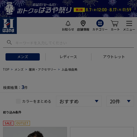
お知らせ
店舗情報
カテゴリー
カート
メニュー
 ギフトにおすすめ
#セットアップ スーツ
#長袖 ワイシャツ
#スー
メンズ
レディース
アウトレット
TOP
メンズ
雑貨・アクセサリー
上品 桂由美
3
検索結果：
件
カラーをまとめる
絞り込み条件
SALE
OUTLET