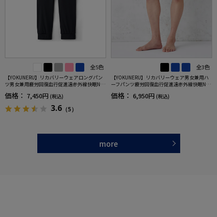
全5色
全3色
【YOKUNERU】リカバリーウェアロングパン
【YOKUNERU】リカバリーウェア男女兼用ハ
ツ男女兼用疲労回復血行促進遠赤外線快眠NA
ーフパンツ疲労回復血行促進遠赤外線快眠NA
NOMIX(R)【一般医療機器】SS～LLサイズ
NOMIX(R)【一般医療機器】SS～LLサイズ
価格：
価格：
7,450円
6,950円
(税込)
(税込)
3.6
（5）
more