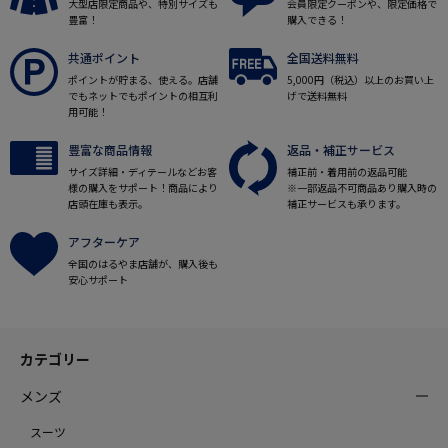
大型店限定商品や、特別サイズも
会員限定クーポンや、限定価格で
豊富！
購入できる！
共通ポイント
全国送料無料
ポイントが貯まる、使える。店舗
5,000円（税込）以上のお買い上
でもネットでもポイントの相互利
げで送料無料
用可能！
豊富な商品情報
返品・補正サービス
サイズ詳細・ディテールなどお客
補正前・着用前の返品可能
様の購入をサポート！商品により
※一部返品不可商品あり購入時の
店頭在庫も表示。
補正サービスも承ります。
アフターケア
全国のはるやま店舗が、購入後も
安心サポート
カテゴリー
メンズ
スーツ