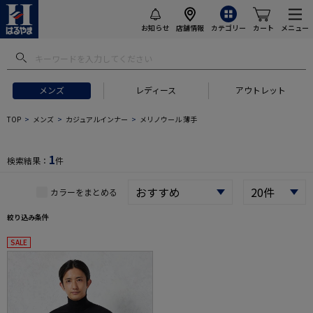
お知らせ
店舗情報
カテゴリー
カート
メニュー
メンズ
レディース
アウトレット
 ギフトにおすすめ
#セットアップ スーツ
#長袖 ワイシャツ
#スー
TOP
メンズ
カジュアルインナー
メリノウール 薄手
1
検索結果：
件
カラーをまとめる
絞り込み条件
SALE