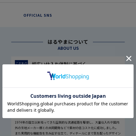
OFFICIAL SNS
はるやまについて
ABOUT US
幅広い仕入れ体制に基づく
こだわり
1
高品質・低価格の実現
1974年の設立以来培ってきた圧倒的な流通経路を駆使し、大量仕入れや国内
外の生地メーカー様との共同開発などで素材の低コスト化に成功しました。
また実用的な機能性を生み出す仕立て、ディテールにまで気を配ったデザイン