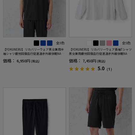
全3色
全5色
【YOKUNERU】リカバリーウェア男女兼用半
【YOKUNERU】リカバリーウェア長袖Tシャツ
袖シャツ疲労回復血行促進遠赤外線快眠NANO
男女兼用疲労回復血行促進遠赤外線快眠NANO
MIX(R)【一般医療機器】SS～LLサイズ
MIX(R)【一般医療機器】SS～LLサイズ
価格：
価格：
6,950円
7,450円
(税込)
(税込)
5.0
（1）