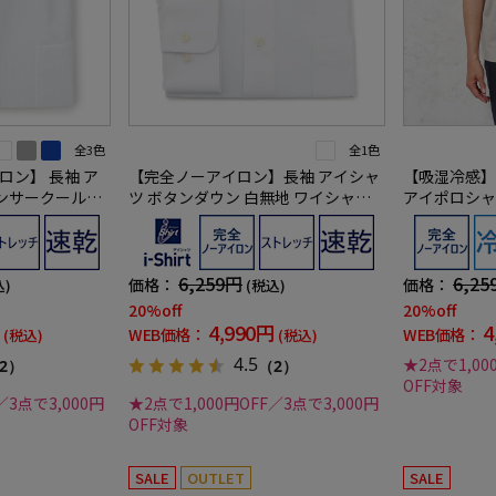
全3色
全1色
ロン】 長袖 ア
【完全ノーアイロン】長袖 アイシャ
【吸湿冷感】
ンサークール】
ツ ボタンダウン 白無地 ワイシャツ i-
アイポロシャツ
 ストライ
shirt 通年【冠婚葬祭/リクルート使
shirt 春夏
チ 防汚効果 吸
用可】
春夏
6,259円
6,25
価格：
価格：
込)
(税込)
20%off
20%off
4,990円
4
WEB価格：
WEB価格：
(税込)
(税込)
4.5
★2点で1,00
2）
（2）
OFF対象
／3点で3,000円
★2点で1,000円OFF／3点で3,000円
OFF対象
SALE
OUTLET
SALE