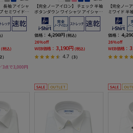
 長袖 アイシャ
【完全ノーアイロン】 チェック 半袖
【完全ノーア
プ セミワイド
ボタンダウン ワイシャツ アイシャツ
ミワイド 半
 吸汗速乾 ワイ
形態安定 ストレッチ 吸水速乾 春夏
形態安定 ス
シャツ 春夏
4,290円
4,29
価格：
価格：
込)
(税込)
26%off
26%off
3,190円
3
WEB価格：
WEB価格：
(税込)
(税込)
4.7
2）
（3）
／3点で3,000円
SALE
OUTLET
SALE
OUT