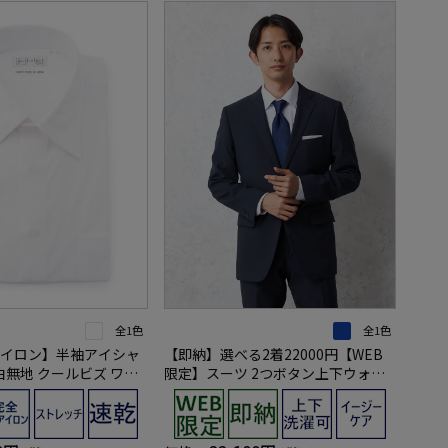
全1色
全1色
イロン】半袖アイシャ
【即納】選べる2着22000円【WEB
白無地 クールビズ ワイ
限定】スーツ 2つボタン上下ウォッ
シャブル ネイビー ストライプ 3シー
ズン対応