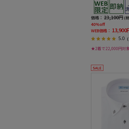
シャブル グレー 織柄
対応
23,100円
価格：
(
40%off
13,900
WEB価格：
5.0
（
★2着で22,000円対
SALE