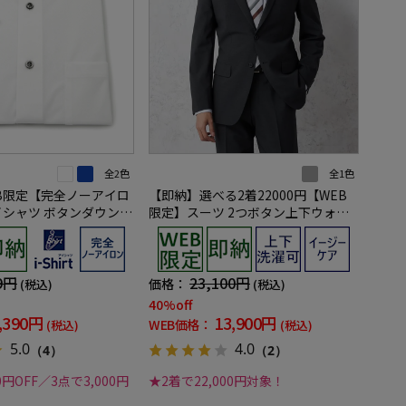
全2色
全1色
B限定【完全ノーアイロ
【即納】選べる2着22000円【WEB
イシャツ ボタンダウン
限定】スーツ 2つボタン上下ウォッ
無地 i-shirt ワイシ
シャブル グレー 小柄 3シーズン対応
9円
23,100円
価格：
(税込)
(税込)
40%off
,390円
13,900円
WEB価格：
(税込)
(税込)
5.0
4.0
（4）
（2）
0円OFF／3点で3,000円
★2着で22,000円対象！