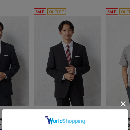
SALE
OUTLET
SALE
OUT
全1色
全1色
000円【WEB
【即納】選べる2着22000円【WEB
【即納】半袖
タン上下ウォッ
限定】スーツ 2つボタン上下ウォッ
ー【WEB限