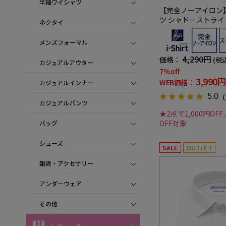
半袖ワイシャツ
【完全ノーアイロン】
ツ シャドーストライ
ネクタイ
形態安定 ストレッチ
シャツ 通年
メンズフォーマル
4,290円
価格：
(税
カジュアルアウター
7%off
3,990円
WEB価格：
カジュアルインナー
5.0
（
カジュアルパンツ
★2点で1,000円OFF
OFF対象
バッグ
シューズ
SALE
OUTLET
雑貨・アクセサリー
アンダーウェア
その他