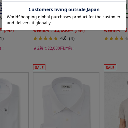
無地 3シーズン
シャブル ブラック ストライプ 3シー
ア ビズポロ T
ズン対応
23,100円
5,48
価格：
価格：
税込)
(税込)
40%off
46%off
円
13,900円
2
WEB価格：
WEB価格：
(税込)
(税込)
4.8
1）
（4）
象！
★2着で22,000円対象！
SALE
SALE