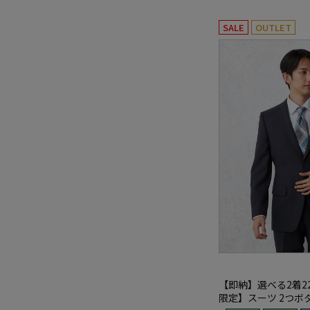
SALE
OUTLET
【即納】選べる2着22
限定】スーツ 2つボ