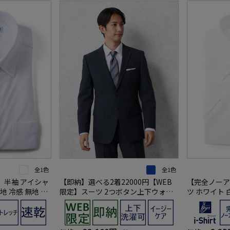
全1色
全1色
】半袖 アイシャ
【即納】選べる2着22000円【WEB
【完全ノーア
地 冷感 無地 ワ
限定】スーツ 2つボタン上下ウォッ
ツ ホワイト 
シャブル ネイビー 小柄 3シーズン対
シャツ
応