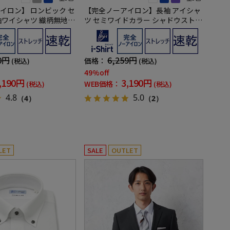
イロン】 ロンビック セ
【完全ノーアイロン】長袖 アイシャ
袖ワイシャツ 織柄無地
ツ セミワイドカラー シャドウストラ
トレッチ 吸汗速乾 ワイ
イプ柄 ワイシャツ i-shirt 通年
0円
6,259円
価格：
(税込)
(税込)
49%off
,190円
3,190円
WEB価格：
(税込)
(税込)
4.8
5.0
（4）
（2）
LET
SALE
OUTLET