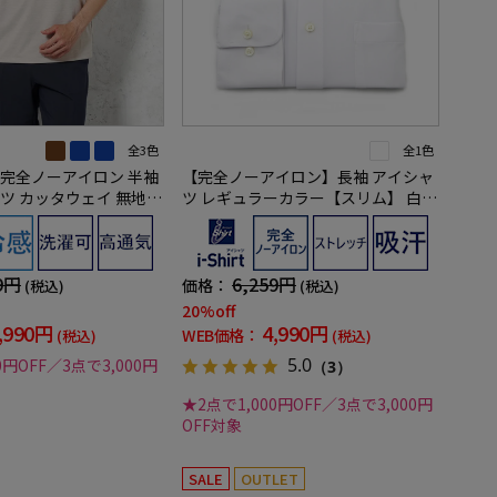
全3色
全1色
完全ノーアイロン 半袖
【完全ノーアイロン】長袖 アイシャ
 カッタウェイ 無地 i-
ツ レギュラーカラー【スリム】 白無
地 ワイシャツ i-shirt 通年【冠婚葬
祭/リクルート使用可】
9円
6,259円
価格：
(税込)
(税込)
20%off
,990円
4,990円
WEB価格：
(税込)
(税込)
5.0
0円OFF／3点で3,000円
（3）
★2点で1,000円OFF／3点で3,000円
OFF対象
SALE
OUTLET