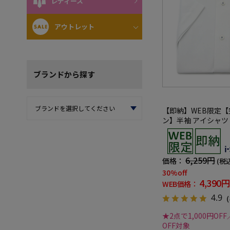
レディース
アウトレット
ブランド
から探す
【即納】WEB限定
ン】半袖 アイシャツ
トレッチ 織柄無地 i-s
ツ 春夏
6,259円
価格：
(税
30%off
4,390円
WEB価格：
4.9
（
★2点で1,000円OFF
OFF対象