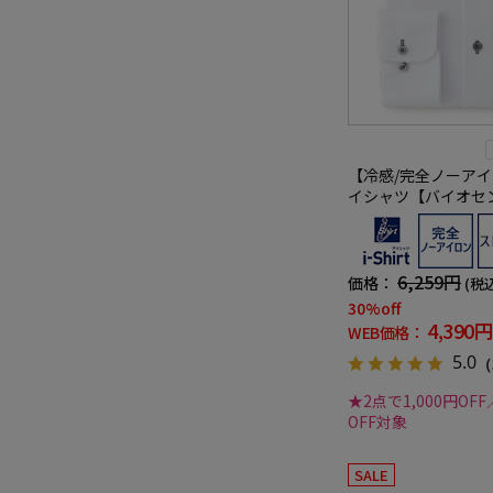
【冷感/完全ノーアイ
イシャツ【バイオセ
ストライプ調 ボタンダウン
プ 形態安定 ストレッ
汗速乾 ワイシャツ 
6,259円
価格：
(税
30%off
4,390円
WEB価格：
5.0
（
★2点で1,000円OFF
OFF対象
SALE