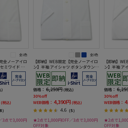
全1色
全3色
【完全ノーアイロ
【即納】WEB限定【完全ノーアイロ
【即納】WE
 セミワイド ス
ン】半袖 アイシャツ ボタンダウン
ン】半袖 ア
hirt ワイシャ
ストレッチ 織柄無地 i-shirt ワイシ
ストレッチ 織柄
ャツ 春夏
ャツ 春夏
6,259円
6,25
価格：
価格：
込)
(税込)
30%off
30%off
4,390円
4
WEB価格：
WEB価格：
(税込)
(税込)
4.6
8）
（5）
／3点で3,000円
★2点で1,000円OFF／3点で3,000円
★2点で1,00
OFF対象
OFF対象