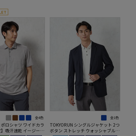
LET
全4色
全1色
 ポロシャツ ワイドカラ
TOKYORUN シングルジャケット 2つ
定】吸汗速乾 イージーケ
ボタン ストレッチ ウォッシャブル