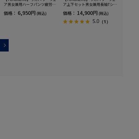
ア男女兼用ハーフパンツ疲労回
ア上下セット男女兼用長袖Tシャ
復血行促進遠赤外線快眠NANOM
ツ+ロングパンツ疲労回復血行促
6,950円
14,900円
価格：
価格：
(税込)
(税込)
IX(R)【一般医療機器】SS～LLサ
進遠赤外線快眠NANOMIX(R)【一
イズ
般医療機器】SS～LLサイズ
5.0
（1）