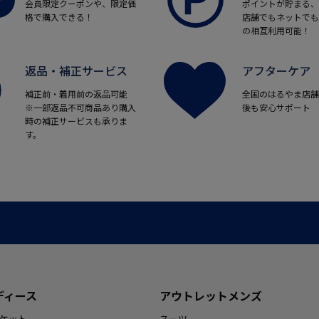
会員限定クーポンや、限定価
ポイントが貯まる、
格で購入できる！
店舗でもネットでも
の相互利用可能！
返品・補正サービス
アフターケア
補正前・着用前の返品可能
全国のはるやま店舗
※一部返品不可商品あり購入
後も安心サポート
時の補正サービスも承りま
す。
ディース
アウトレットメンズ
ケット
スーツ