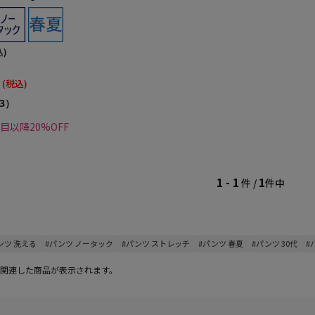
込)
(税込)
3）
点目以降20%OFF
1 - 1
1
件 /
件中
ンツ 洗える
#パンツ ノータック
#パンツ ストレッチ
#パンツ 春夏
#パンツ 30代
#
関連した商品が表示されます。