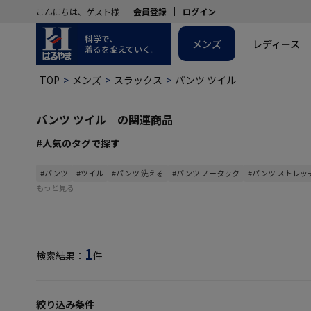
こんにちは、ゲスト様
会員登録
ログイン
科学で、
メンズ
レディース
着るを変えていく。
TOP
メンズ
スラックス
パンツ ツイル
パンツ ツイル の関連商品
#人気のタグで探す
#パンツ
#ツイル
#パンツ 洗える
#パンツ ノータック
#パンツ ストレッ
もっと見る
1
検索結果：
件
絞り込み条件