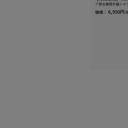
ア男女兼用半袖シャ
血行促進遠赤外線快眠N
6,950円
価格：
(
(R)【一般医療機器】
ズ