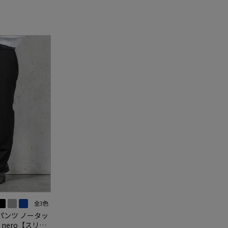
全3色
パンツ ノータッ
 nero【スリム