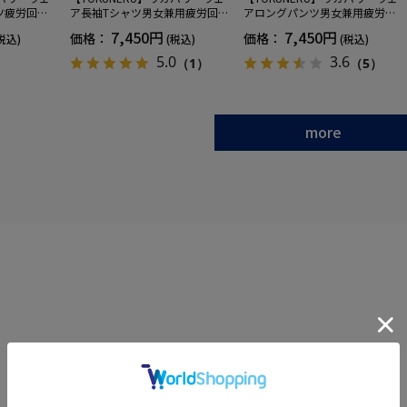
ツ疲労回復
ア長袖Tシャツ男女兼用疲労回復
アロングパンツ男女兼用疲労回
ANOMIX
血行促進遠赤外線快眠NANOMIX
復血行促進遠赤外線快眠NANOM
7,450円
7,450円
価格：
価格：
税込)
(税込)
(税込)
SS～LLサイ
(R)【一般医療機器】SS～LLサイ
IX(R)【一般医療機器】SS～LLサ
ズ
イズ
5.0
3.6
（1）
（5）
more