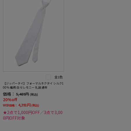
全1色
【ジッパータイ】フォーマルネクタイ シルク1
00％ 織柄 白 セレモニー 礼装 通年
価格：
5,489円
(税込)
20%off
4,391円
WEB価格：
(税込)
★2点で1,000円OFF／3点で3,00
0円OFF対象