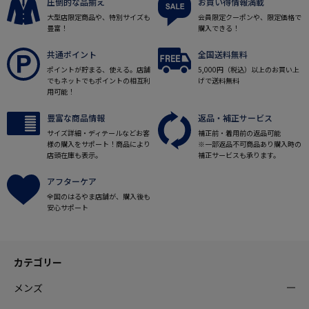
圧倒的な品揃え
お買い得情報満載
大型店限定商品や、特別サイズも
会員限定クーポンや、限定価格で
豊富！
購入できる！
共通ポイント
全国送料無料
ポイントが貯まる、使える。店舗
5,000円（税込）以上のお買い上
でもネットでもポイントの相互利
げで送料無料
用可能！
豊富な商品情報
返品・補正サービス
サイズ詳細・ディテールなどお客
補正前・着用前の返品可能
様の購入をサポート！商品により
※一部返品不可商品あり購入時の
店頭在庫も表示。
補正サービスも承ります。
アフターケア
全国のはるやま店舗が、購入後も
安心サポート
カテゴリー
メンズ