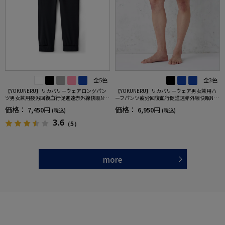
全5色
全3色
【YOKUNERU】リカバリーウェアロングパン
【YOKUNERU】リカバリーウェア男女兼用ハ
ツ男女兼用疲労回復血行促進遠赤外線快眠NA
ーフパンツ疲労回復血行促進遠赤外線快眠NA
NOMIX(R)【一般医療機器】SS～LLサイズ
NOMIX(R)【一般医療機器】SS～LLサイズ
価格：
価格：
7,450円
6,950円
(税込)
(税込)
3.6
（5）
more