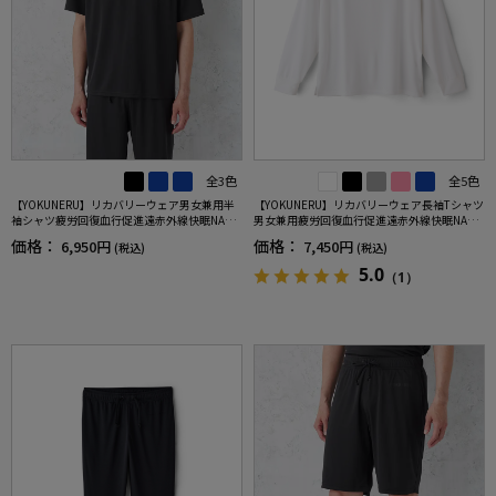
全3色
全5色
【YOKUNERU】リカバリーウェア男女兼用半
【YOKUNERU】リカバリーウェア長袖Tシャツ
袖シャツ疲労回復血行促進遠赤外線快眠NANO
男女兼用疲労回復血行促進遠赤外線快眠NANO
MIX(R)【一般医療機器】SS～LLサイズ
MIX(R)【一般医療機器】SS～LLサイズ
価格：
価格：
6,950円
7,450円
(税込)
(税込)
5.0
（1）