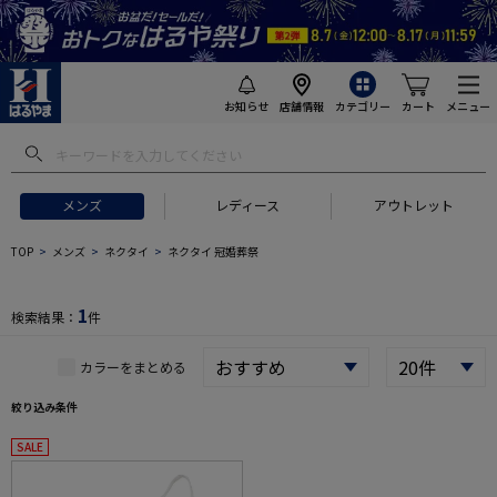
お知らせ
店舗情報
カテゴリー
カート
メニュー
 ギフトにおすすめ
#セットアップ スーツ
#長袖 ワイシャツ
#スー
メンズ
レディース
アウトレット
TOP
メンズ
ネクタイ
ネクタイ 冠婚葬祭
1
検索結果：
件
カラーをまとめる
絞り込み条件
SALE