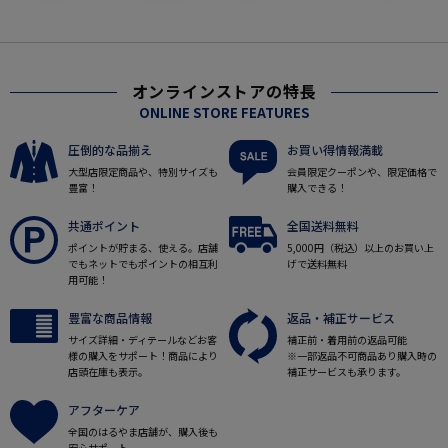
オンラインストアの特長
ONLINE STORE FEATURES
圧倒的な品揃え
お買い得情報満載
大型店限定商品や、特別サイズも
会員限定クーポンや、限定価格で
豊富！
購入できる！
共通ポイント
全国送料無料
ポイントが貯まる、使える。店舗
5,000円（税込）以上のお買い上
でもネットでもポイントの相互利
げで送料無料
用可能！
豊富な商品情報
返品・補正サービス
サイズ詳細・ディテールなどお客
補正前・着用前の返品可能
様の購入をサポート！商品により
※一部返品不可商品あり購入時の
店頭在庫も表示。
補正サービスも承ります。
アフターケア
全国のはるやま店舗が、購入後も
安心サポート