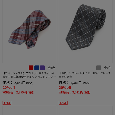
全3色
全1色
【ウォッシャブル】エコペットネクタイ レギ
【ネロ】リクルートタイ 38-CKGR1 グレーチ
ュラー 再生繊維使用 チェック ハントレークラ
ェック 通年
ブ 通年
価格：
価格：
2,849円
4,389円
(税込)
(税込)
20%off
20%off
2,279円
3,511円
WEB価格：
(税込)
WEB価格：
(税込)
SALE
SALE