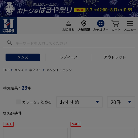
お知らせ
店舗情報
カテゴリー
カート
メニュー
 ギフトにおすすめ
#セットアップ スーツ
#長袖 ワイシャツ
#スー
メンズ
レディース
アウトレット
TOP
メンズ
ネクタイ
ネクタイ チェック
23
検索結果：
件
カラーをまとめる
絞り込み条件
SALE
SALE