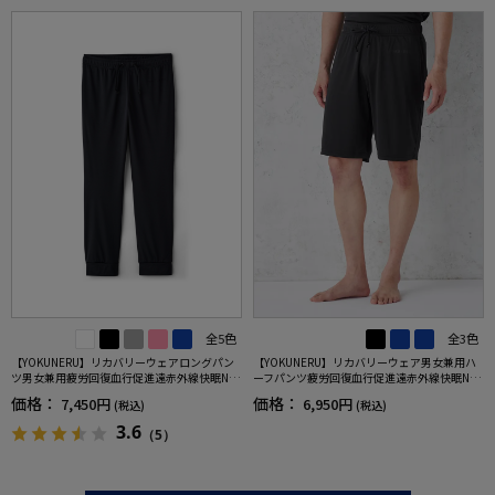
全5色
全3色
【YOKUNERU】リカバリーウェアロングパン
【YOKUNERU】リカバリーウェア男女兼用ハ
ツ男女兼用疲労回復血行促進遠赤外線快眠NA
ーフパンツ疲労回復血行促進遠赤外線快眠NA
NOMIX(R)【一般医療機器】SS～LLサイズ
NOMIX(R)【一般医療機器】SS～LLサイズ
価格：
価格：
7,450円
6,950円
(税込)
(税込)
3.6
（5）