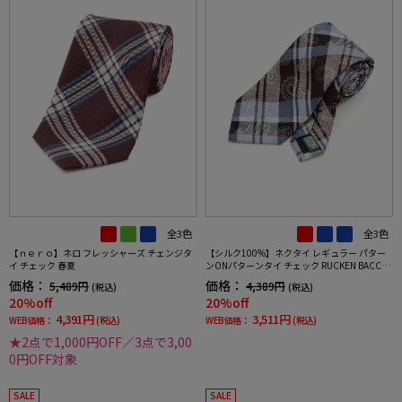
全3色
全3色
【ｎｅｒｏ】ネロ フレッシャーズ チェンジタ
【シルク100%】ネクタイ レギュラー パター
イ チェック 春夏
ンONパターンタイ チェック RUCKEN BACCHA
R
価格：
価格：
5,489円
4,389円
(税込)
(税込)
20%off
20%off
4,391円
3,511円
WEB価格：
(税込)
WEB価格：
(税込)
★2点で1,000円OFF／3点で3,00
0円OFF対象
SALE
SALE