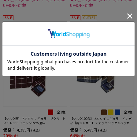
0円OFF対象
0円OFF対象
SALE
SALE
OUTLET
全1色
全3色
【シルク混】ネクタイ レギュラー リクルート
【シルク100%】ネクタイ レギュラー インデ
タイ レッド チェック nero 通年
ィゴ調ジャガード チェック リッケンバッカー
秋冬
価格：
価格：
4,389円
5,489円
(税込)
(税込)
20%off
64%off