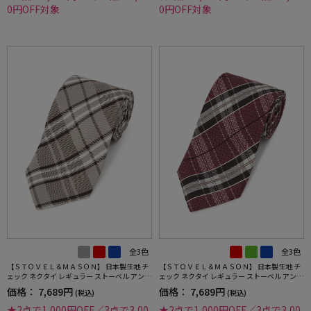
0円OFF対象
0円OFF対象
全3色
全3色
【ＳＴＯＶＥＬ＆ＭＡＳＯＮ】 日本製生地 チ
【ＳＴＯＶＥＬ＆ＭＡＳＯＮ】 日本製生地 チ
ェック ネクタイ レギュラー ストーベル アンド
ェック ネクタイ レギュラー ストーベル アンド
メイソン 春夏
メイソン 春夏
価格：
7,689円
価格：
7,689円
(税込)
(税込)
★2点で1,000円OFF／3点で3,00
★2点で1,000円OFF／3点で3,00