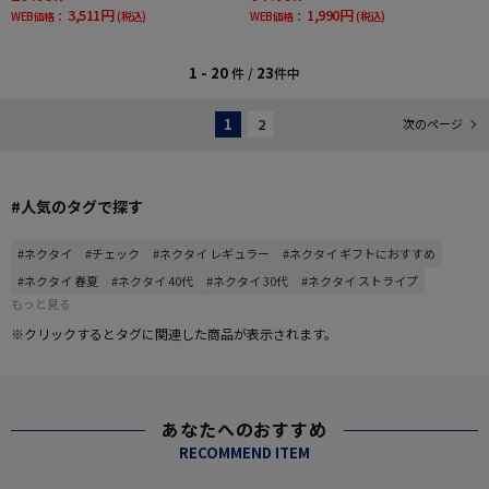
3,511円
1,990円
WEB価格：
(税込)
WEB価格：
(税込)
1 - 20
23
件 /
件中
1
2
次のページ
#人気のタグで探す
#ネクタイ
#チェック
#ネクタイ レギュラー
#ネクタイ ギフトにおすすめ
#ネクタイ 春夏
#ネクタイ 40代
#ネクタイ 30代
#ネクタイ ストライプ
もっと見る
※クリックするとタグに関連した商品が表示されます。
あなたへのおすすめ
RECOMMEND ITEM