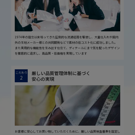
1974年の設立以来培ってきた圧倒的な流通経路を駆使し、大量仕入れや国内
外の生地メーカー様との共同開発などで素材の低コスト化に成功しました。
また実用的な機能性を生み出す仕立て、ディテールにまで気を配ったデザイン
を徹底的に追求し、高品質・低価格を実現しています
厳しい品質管理体制に基づく
こだわり
2
安心の実現
お客様に安心してお買い物していただくために、厳しい品質検査基準を設定し