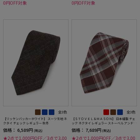
0円OFF対象
0円OFF対象
全3色
全3色
【リッケンバッカーホワイト】 スーツ生地 ネ
【ＳＴＯＶＥＬ＆ＭＡＳＯＮ】 日本縫製 チェ
クタイ チェック レギュラー 秋冬
ック ネクタイ レギュラー ストーベル アンド
メイソン 春夏
価格：
6,589円
価格：
7,689円
(税込)
(税込)
★2点で1,000円OFF／3点で3,00
★2点で1,000円OFF／3点で3,00