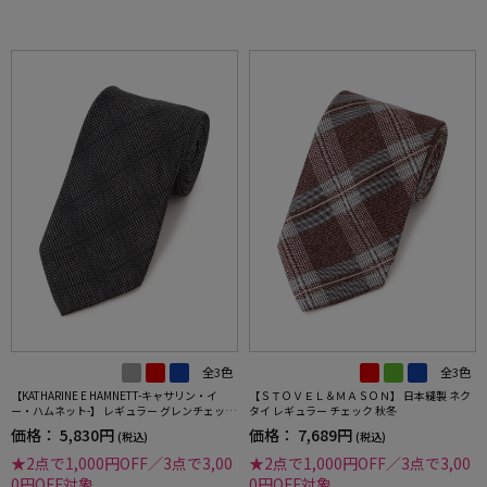
全3色
全3色
【KATHARINE E HAMNETT-キャサリン・イ
【ＳＴＯＶＥＬ＆ＭＡＳＯＮ】 日本縫製 ネク
ー・ハムネット-】 レギュラー グレンチェック
タイ レギュラー チェック 秋冬
ネクタイ 秋冬
価格：
5,830円
価格：
7,689円
(税込)
(税込)
★2点で1,000円OFF／3点で3,00
★2点で1,000円OFF／3点で3,00
0円OFF対象
0円OFF対象