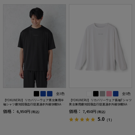
全3色
全5色
【YOKUNERU】リカバリーウェア男女兼用半
【YOKUNERU】リカバリーウェア長袖Tシャツ
袖シャツ疲労回復血行促進遠赤外線快眠NANO
男女兼用疲労回復血行促進遠赤外線快眠NANO
MIX(R)【一般医療機器】SS～LLサイズ
MIX(R)【一般医療機器】SS～LLサイズ
価格：
価格：
6,950円
7,450円
(税込)
(税込)
5.0
（1）