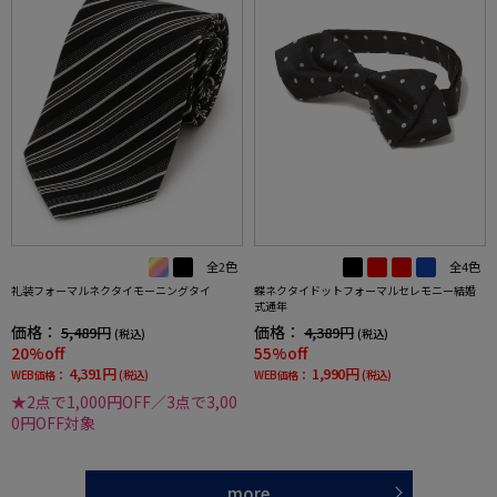
全2色
全4色
礼装フォーマルネクタイモーニングタイ
蝶ネクタイドットフォーマルセレモニー結婚
式通年
価格：
価格：
5,489円
4,389円
(税込)
(税込)
20%off
55%off
4,391円
1,990円
WEB価格：
(税込)
WEB価格：
(税込)
★2点で1,000円OFF／3点で3,00
0円OFF対象
more