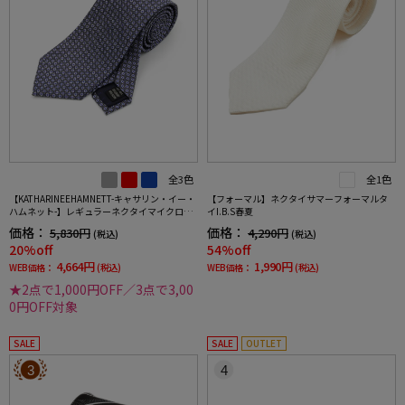
全3色
全1色
【KATHARINEEHAMNETT-キャサリン・イー・
【フォーマル】ネクタイサマーフォーマルタ
ハムネット-】レギュラーネクタイマイクロパ
イI.B.S春夏
ターンシルク100%7.5cm巾
価格：
価格：
5,830円
4,290円
(税込)
(税込)
20%off
54%off
4,664円
1,990円
WEB価格：
(税込)
WEB価格：
(税込)
★2点で1,000円OFF／3点で3,00
0円OFF対象
SALE
SALE
OUTLET
3
4