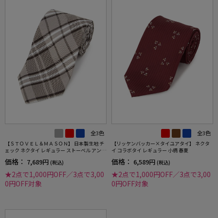
全3色
全3色
【ＳＴＯＶＥＬ＆ＭＡＳＯＮ】 日本製生地 チ
【リッケンバッカー×タイユアタイ】 ネクタ
ェック ネクタイ レギュラー ストーベル アンド
イ コラボタイ レギュラー 小柄 春夏
メイソン 春夏
価格：
価格：
7,689円
6,589円
(税込)
(税込)
★2点で1,000円OFF／3点で3,00
★2点で1,000円OFF／3点で3,00
0円OFF対象
0円OFF対象