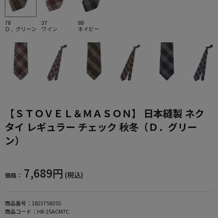
78
37
88
Ｄ．グリーン
ワイン
ネイビー
【ＳＴＯＶＥＬ＆ＭＡＳＯＮ】 日本縫製 ネク
タイ レギュラー チェック 秋冬（Ｄ．グリー
ン）
7,689円
(税込)
価格：
商品番号：
1823758355
商品コード：
HR-25ACM7C