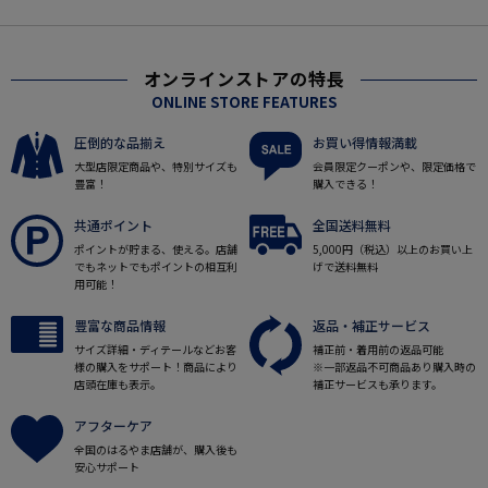
オンラインストアの特長
ONLINE STORE FEATURES
圧倒的な品揃え
お買い得情報満載
大型店限定商品や、特別サイズも
会員限定クーポンや、限定価格で
豊富！
購入できる！
共通ポイント
全国送料無料
ポイントが貯まる、使える。店舗
5,000円（税込）以上のお買い上
でもネットでもポイントの相互利
げで送料無料
用可能！
豊富な商品情報
返品・補正サービス
サイズ詳細・ディテールなどお客
補正前・着用前の返品可能
様の購入をサポート！商品により
※一部返品不可商品あり購入時の
店頭在庫も表示。
補正サービスも承ります。
アフターケア
全国のはるやま店舗が、購入後も
安心サポート