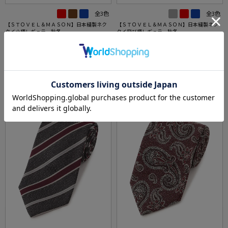
全3色
全3色
【ＳＴＯＶＥＬ＆ＭＡＳＯＮ】日本縫製ネク
【ＳＴＯＶＥＬ＆ＭＡＳＯＮ】日本縫製ネク
タイ小柄レギュラー秋冬
タイ飛び柄レギュラー秋冬
価格：
価格：
7,689円
7,689円
(税込)
(税込)
★2点で1,000円OFF／3点で3,00
★2点で1,000円OFF／3点で3,00
0円OFF対象
0円OFF対象