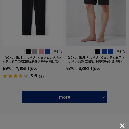
全5色
全3色
【YOKUNERU】リカバリーウェアロングパン
【YOKUNERU】リカバリーウェア男女兼用ハ
ツ男女兼用疲労回復血行促進遠赤外線快眠NA
ーフパンツ疲労回復血行促進遠赤外線快眠NA
NOMIX(R)【一般医療機器】SS～LLサイズ
NOMIX(R)【一般医療機器】SS～LLサイズ
価格：
価格：
7,450円
6,950円
(税込)
(税込)
3.6
（5）
more