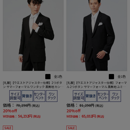
全1色
全1色
[礼服]【ウエストアジャスター仕様】2つボタ
[礼服]【ウエストアジャスター仕様】フォーマ
ン サマーフォーマル ワンタック 黒無地 カンサ
ル 2つボタン サマーフォーマル 黒無地 ユミカ
イ・ヤマモト 春夏 礼服【定番】
ツラ 春夏 礼服【定番】
価格：
価格：
70,290円
81,290円
(税込)
(税込)
20%off
20%off
56,232円
65,032円
WEB価格：
(税込)
WEB価格：
(税込)
SALE
SALE