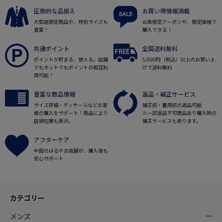
圧倒的な品揃え
お買い得情報満載
大型店限定商品や、特別サイズも
会員限定クーポンや、限定価格で
豊富！
購入できる！
共通ポイント
全国送料無料
ポイントが貯まる、使える。店舗
5,000円（税込）以上のお買い上
でもネットでもポイントの相互利
げで送料無料
用可能！
豊富な商品情報
返品・補正サービス
サイズ詳細・ディテールなどお客
補正前・着用前の返品可能
様の購入をサポート！商品により
※一部返品不可商品あり購入時の
店頭在庫も表示。
補正サービスも承ります。
アフターケア
全国のはるやま店舗が、購入後も
安心サポート
カテゴリー
メンズ