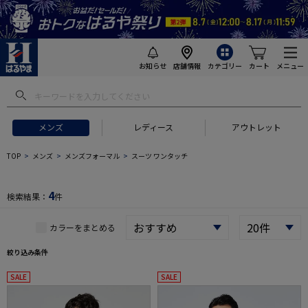
お知らせ
店舗情報
カテゴリー
カート
メニュー
 ギフトにおすすめ
#セットアップ スーツ
#長袖 ワイシャツ
#スー
メンズ
レディース
アウトレット
TOP
メンズ
メンズフォーマル
スーツ ワンタッチ
4
検索結果：
件
カラーをまとめる
絞り込み条件
SALE
SALE