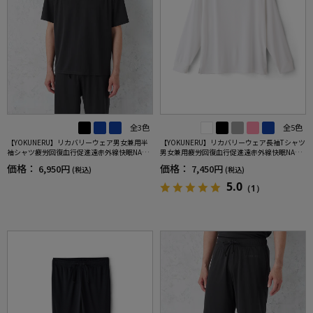
全3色
全5色
【YOKUNERU】リカバリーウェア男女兼用半
【YOKUNERU】リカバリーウェア長袖Tシャツ
袖シャツ疲労回復血行促進遠赤外線快眠NANO
男女兼用疲労回復血行促進遠赤外線快眠NANO
MIX(R)【一般医療機器】SS～LLサイズ
MIX(R)【一般医療機器】SS～LLサイズ
価格：
価格：
6,950円
7,450円
(税込)
(税込)
5.0
（1）