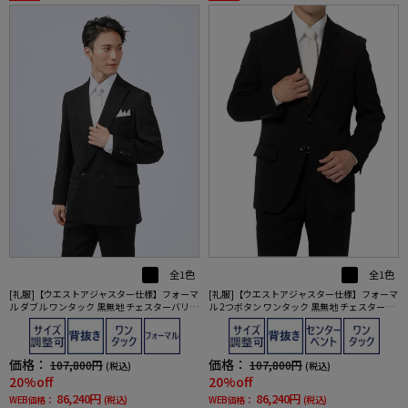
全1色
全1色
[礼服]【ウエストアジャスター仕様】フォーマ
[礼服]【ウエストアジャスター仕様】フォーマ
ル ダブル ワンタック 黒無地 チェスターバリー
ル 2つボタン ワンタック 黒無地 チェスターバ
通年 礼服
リー 通年 礼服
価格：
価格：
107,800円
107,800円
(税込)
(税込)
20%off
20%off
86,240円
86,240円
WEB価格：
(税込)
WEB価格：
(税込)