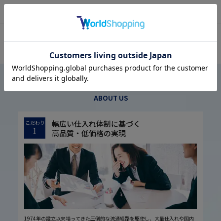
OFFICIAL SNS
はるやまについて
ABOUT US
幅広い仕入れ体制に基づく
こだわり
1
高品質・低価格の実現
1974年の設立以来培ってきた圧倒的な流通経路を駆使し、大量仕入れや国内