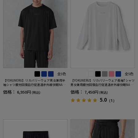
全3色
全5色
【YOKUNERU】リカバリーウェア男女兼用半
【YOKUNERU】リカバリーウェア長袖Tシャツ
袖シャツ疲労回復血行促進遠赤外線快眠NANO
男女兼用疲労回復血行促進遠赤外線快眠NANO
MIX(R)【一般医療機器】SS～LLサイズ
MIX(R)【一般医療機器】SS～LLサイズ
価格：
価格：
6,950円
7,450円
(税込)
(税込)
5.0
（1）