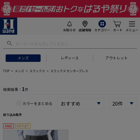
お知らせ
店舗情報
カテゴリー
カート
メニュー
 ギフトにおすすめ
#セットアップ スーツ
#長袖 ワイシャツ
#スー
メンズ
レディース
アウトレット
TOP
メンズ
スラックス
スラックス センタープレス
1
検索結果：
件
カラーをまとめる
絞り込み条件
SALE
OUTLET