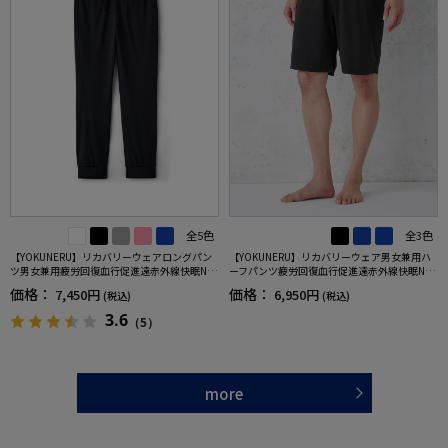
全5色
全3色
【YOKUNERU】リカバリーウェアロングパン
【YOKUNERU】リカバリーウェア男女兼用ハ
ツ男女兼用疲労回復血行促進遠赤外線快眠NA
ーフパンツ疲労回復血行促進遠赤外線快眠NA
NOMIX(R)【一般医療機器】SS～LLサイズ
NOMIX(R)【一般医療機器】SS～LLサイズ
価格：
価格：
7,450円
6,950円
(税込)
(税込)
3.6
（5）
more