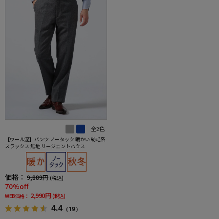
全2色
【ウール混】パンツ ノータック 暖かい 紡毛系
スラックス 無地 リージェントハウス
価格：
9,889円
(税込)
70%off
2,990円
WEB価格：
(税込)
4.4
（19）