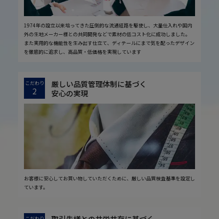
1974年の設立以来培ってきた圧倒的な流通経路を駆使し、大量仕入れや国内
外の生地メーカー様との共同開発などで素材の低コスト化に成功しました。
また実用的な機能性を生み出す仕立て、ディテールにまで気を配ったデザイン
を徹底的に追求し、高品質・低価格を実現しています
厳しい品質管理体制に基づく
こだわり
2
安心の実現
お客様に安心してお買い物していただくために、厳しい品質検査基準を設定し
ています。
取引先様との共栄共存に基づく
こだわり