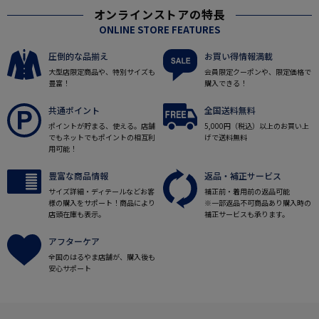
オンラインストアの特長
ONLINE STORE FEATURES
圧倒的な品揃え
お買い得情報満載
大型店限定商品や、特別サイズも
会員限定クーポンや、限定価格で
豊富！
購入できる！
共通ポイント
全国送料無料
ポイントが貯まる、使える。店舗
5,000円（税込）以上のお買い上
でもネットでもポイントの相互利
げで送料無料
用可能！
豊富な商品情報
返品・補正サービス
サイズ詳細・ディテールなどお客
補正前・着用前の返品可能
様の購入をサポート！商品により
※一部返品不可商品あり購入時の
店頭在庫も表示。
補正サービスも承ります。
アフターケア
全国のはるやま店舗が、購入後も
安心サポート