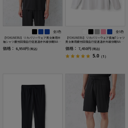
全3色
全5色
【YOKUNERU】リカバリーウェア男女兼用半
【YOKUNERU】リカバリーウェア長袖Tシャツ
袖シャツ疲労回復血行促進遠赤外線快眠NANO
男女兼用疲労回復血行促進遠赤外線快眠NANO
MIX(R)【一般医療機器】SS～LLサイズ
MIX(R)【一般医療機器】SS～LLサイズ
価格：
価格：
6,950円
7,450円
(税込)
(税込)
5.0
（1）