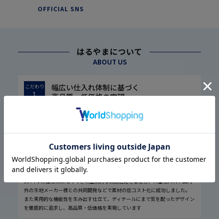
OFFICIAL SNS
はるやまについて
ABOUT US
幅広い仕入れ体制に基づく
こだわり
1
高品質・低価格の実現
1974年の設立以来培ってきた圧倒的な流通経路を駆使し、大量仕入れや国内
外の生地メーカー様との共同開発などで素材の低コスト化に成功しました。
また実用的な機能性を生み出す仕立て、ディテールにまで気を配ったデザイン
を徹底的に追求し、高品質・低価格を実現しています