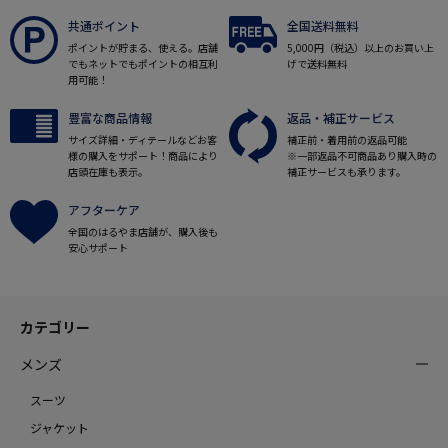
共通ポイント
全国送料無料
ポイントが貯まる、使える。店舗
5,000円（税込）以上のお買い上
でもネットでもポイントの相互利
げで送料無料
用可能！
豊富な商品情報
返品・補正サービス
サイズ詳細・ディテールなどお客
補正前・着用前の返品可能
様の購入をサポート！商品により
※一部返品不可商品あり購入時の
店頭在庫も表示。
補正サービスも承ります。
アフターケア
全国のはるやま店舗が、購入後も
安心サポート
カテゴリー
メンズ
スーツ
ジャケット