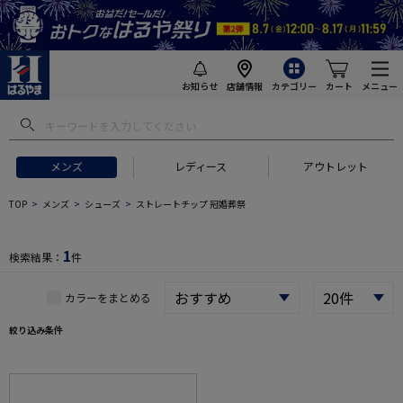
お知らせ
店舗情報
カテゴリー
カート
メニュー
 ギフトにおすすめ
#セットアップ スーツ
#長袖 ワイシャツ
#スー
メンズ
レディース
アウトレット
TOP
メンズ
シューズ
ストレートチップ 冠婚葬祭
1
検索結果：
件
カラーをまとめる
絞り込み条件