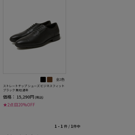
全2色
ストレートチップ シューズ ビジネスフィット
ブラック 無地 通年
価格：
15,290円
(税込)
★2点目20%OFF
1 - 1
1
件 /
件中