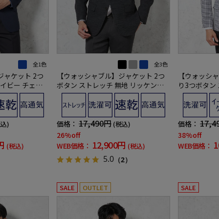
全1色
全3色
ャケット 2つ
【ウォッシャブル】ジャケット 2つ
【ウォッシャ
ネイビー チェッ
ボタン ストレッチ 無地 リッケンバ
り3つボタン
ッカー
材 軽量 マイ
17,490円
17,4
価格：
価格：
税込)
(税込)
26%off
38%off
円
12,900円
1
WEB価格：
WEB価格：
(税込)
(税込)
5.0
（2）
SALE
OUTLET
SALE