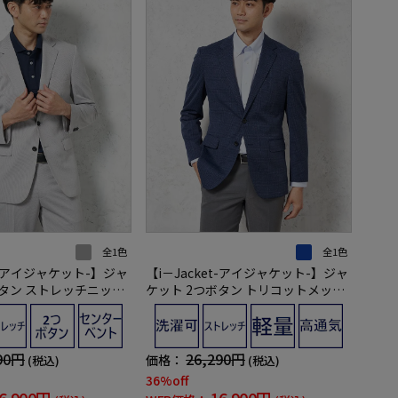
全1色
全1色
et-アイジャケット-】ジャ
【i－Jacket-アイジャケット-】ジャ
ボタン ストレッチニット
ケット 2つボタン トリコットメッシ
シャブル
ュプリント ストレッチニット素材 高
通気 軽量 春夏
90円
26,290円
価格：
(税込)
(税込)
36%off
6,900円
16,900円