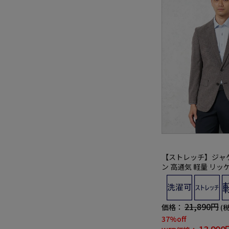
【ストレッチ】ジャケ
ン 高通気 軽量 リッ
夏
21,890円
価格：
(
37%off
13,900