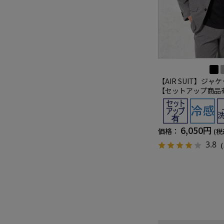
【AIR SUIT】ジャ
【セットアップ商品
汗速乾 UVカット 無
6,050円
価格：
(税
3.8
（