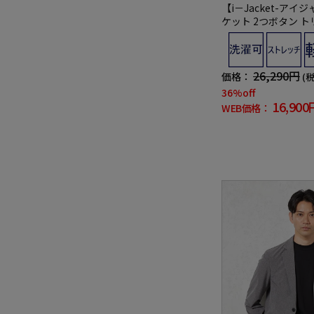
【i－Jacket-アイ
ケット 2つボタン 
ュプリント ストレッ
通気 軽量 春夏
26,290円
価格：
(
36%off
16,900
WEB価格：