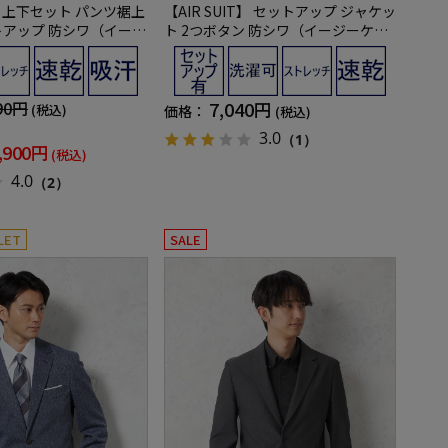
IT】上下セット パンツ裾上
【AIR SUIT】 セットアップ ジャケッ
トアップ 防シワ（イージ
ト 2つボタン 防シワ（イージーケ
レッチ 通年 吸汗速乾 U
ア） ストレッチ 通年 吸汗速乾 UVカ
ット 春夏
ス 春夏
90円
7,040円
(税込)
価格：
(税込)
3.0
（1）
,900円
(税込)
4.0
（2）
LET
SALE