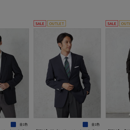
SALE
OUTLET
SALE
OUT
全1色
全1色