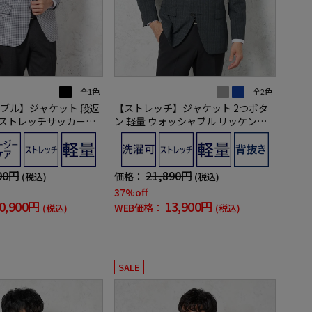
全1色
全2色
ブル】ジャケット 段返
【ストレッチ】ジャケット 2つボタ
 ストレッチサッカー素
ン 軽量 ウォッシャブル リッケンバ
クロチェック 春夏
ッカー 春夏
90円
21,890円
価格：
(税込)
(税込)
37%off
0,900円
13,900円
WEB価格：
(税込)
(税込)
SALE