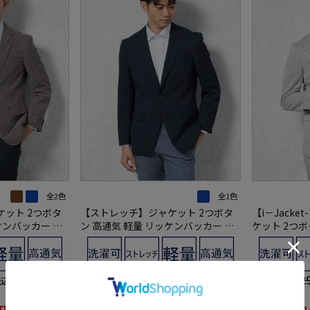
全2色
全1色
ット 2つボタ
【ストレッチ】ジャケット 2つボタ
【i－Jack
ケンバッカー 春
ン 高通気 軽量 リッケンバッカー 春
ケット 2つ
夏
素材 ウォッ
21,890円
26,2
価格：
価格：
税込)
(税込)
37%off
36%off
円
13,900円
1