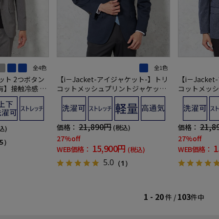
全4色
全1色
ケット 2つボタン
【i－Jacket-アイジャケット-】トリ
【i－Jack
有】接触冷感 吸
コットメッシュプリントジャケット
コットメッシ
地 春夏
2つボタン ストレッチ 高通気 軽量 ネ
2つボタン ス
イビー 無地 春夏
ルー 無地 春
21,890円
21,8
価格：
価格：
(税込)
込)
27%off
27%off
5）
15,900円
1
WEB価格：
WEB価格：
(税込)
5.0
（1）
1 - 20
103
件 /
件中