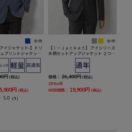
全1色
全2色
et-アイジャケット-】トリ
【ｉ－Ｊａｃｋｅｔ】 アイシリーズ
ュプリントジャケット
木柄セットアップジャケット ２つボ
トレッチ 高通気 軽量 ブ
タン 形態安定 ストレッチ 軽量 ウォ
夏
ッシャブル 通年
90円
26,400円
価格：
(税込)
(税込)
25%off
5,900円
19,900円
WEB価格：
(税込)
(税込)
5.0
（1）