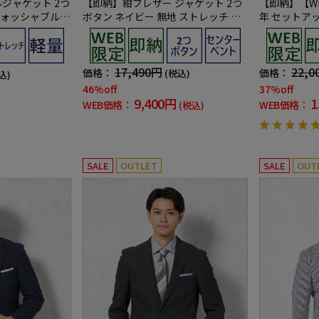
ルジャケット 2つ
【即納】紺ブレザー ジャケット 2つ
【即納】【W
ウォッシャブル
ボタン ネイビー 無地 ストレッチ メ
年 セットア
タルボタン 通年【WEB限定】【セッ
ストレッチ ウ
トアップ対応】
O RUN】
17,490円
22,0
価格：
価格：
(税込)
込)
46%off
37%off
9,400円
1
WEB価格：
WEB価格：
(税込)
SALE
OUTLET
SALE
OUT