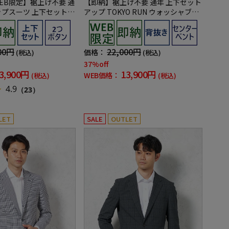
EB限定】裾上げ不要 通
【即納】裾上げ不要 通年 上下セット
ップスーツ 上下セット
アップ TOKYO RUN ウォッシャブル
ォッシャブル 【TOKY
ストレッチ ダブルフェイス生地 背抜
き2ボタンジャケット ウエストシャ
ーリングノータックパンツ
00円
22,000円
価格：
(税込)
(税込)
37%off
3,900円
13,900円
WEB価格：
(税込)
(税込)
4.9
（23）
LET
SALE
OUTLET