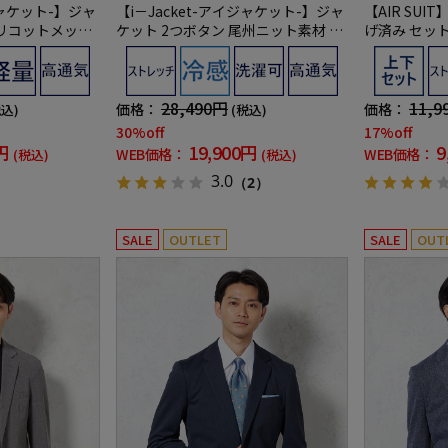
ジャケット-】ジャ
【i－Jacket-アイジャケット-】ジャ
【AIR SU
トリコットメッシ
ケット 2つボタン 尾州ニット素材 ウ
げ済み セッ
チニット素材 高
ォッシャブル バーズアイ リッケンバ
ーケア） スト
ッカー
Vカット 2つボタンジャケット ノータ
ックスラック
28,490円
11,9
価格：
価格：
税込)
(税込)
30%off
17%off
円
19,900円
9
WEB価格：
WEB価格：
(税込)
(税込)
3.0
（2）
SALE
OUTLET
SALE
OUT