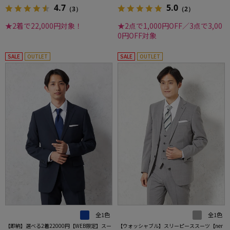
4.7
5.0
（3）
（2）
★2着で22,000円対象！
★2点で1,000円OFF／3点で3,00
0円OFF対象
SALE
OUTLET
SALE
OUTLET
全1色
全1色
【即納】選べる2着22000円【WEB限定】スー
【ウォッシャブル】スリーピーススーツ【ner