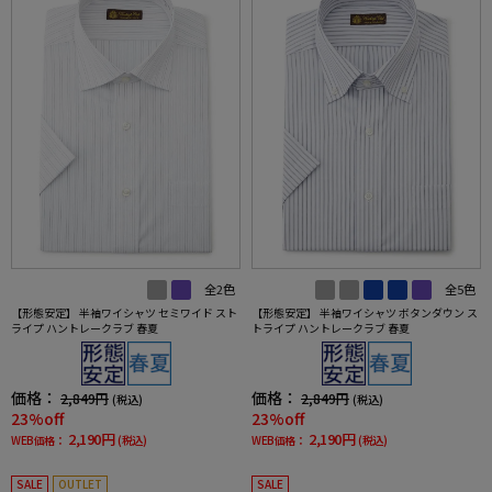
全2色
全5色
【形態安定】 半袖ワイシャツ セミワイド スト
【形態安定】 半袖ワイシャツ ボタンダウン ス
ライプ ハントレークラブ 春夏
トライプ ハントレークラブ 春夏
価格：
価格：
2,849円
2,849円
(税込)
(税込)
23%off
23%off
2,190円
2,190円
WEB価格：
(税込)
WEB価格：
(税込)
SALE
OUTLET
SALE