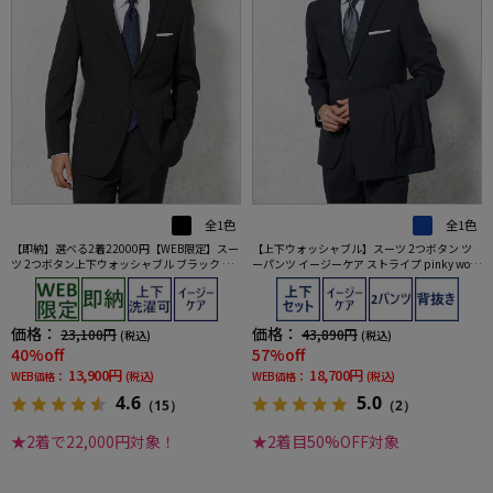
全1色
全1色
【即納】選べる2着22000円【WEB限定】スー
【上下ウォッシャブル】スーツ 2つボタン ツ
ツ 2つボタン上下ウォッシャブル ブラック ス
ーパンツ イージーケア ストライプ pinky wol
トライプ
man
価格：
価格：
23,100円
43,890円
(税込)
(税込)
40%off
57%off
13,900円
18,700円
WEB価格：
(税込)
WEB価格：
(税込)
4.6
5.0
（15）
（2）
★2着で22,000円対象！
★2着目50%OFF対象