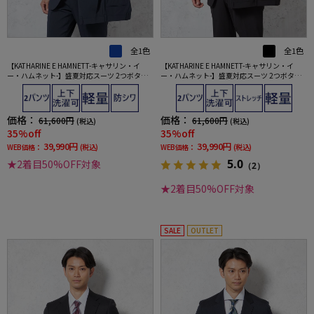
全1色
全1色
【KATHARINE E HAMNETT-キャサリン・イ
【KATHARINE E HAMNETT-キャサリン・イ
ー・ハムネット-】盛夏対応スーツ 2つボタン
ー・ハムネット-】盛夏対応スーツ 2つボタン
ツーパンツ 上下ウォッシャブル 軽量 ネイビー
ツーパンツ 上下ウォッシャブル 軽量 ブラック
ストライプ 春夏
ストライプ 春夏
価格：
価格：
61,600円
61,600円
(税込)
(税込)
35%off
35%off
39,990円
39,990円
WEB価格：
(税込)
WEB価格：
(税込)
5.0
★2着目50%OFF対象
（2）
★2着目50%OFF対象
SALE
OUTLET