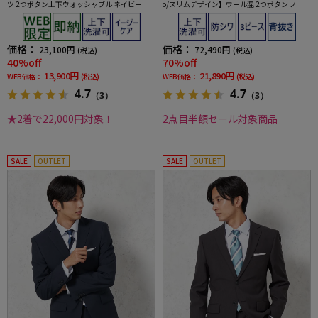
ツ 2つボタン上下ウォッシャブル ネイビー ス
o/スリムデザイン】ウール混 2つボタン ノータ
トライプ 3シーズン対応
ック ストライプ
価格：
価格：
23,100円
72,490円
(税込)
(税込)
40%off
70%off
13,900円
21,890円
WEB価格：
(税込)
WEB価格：
(税込)
4.7
4.7
（3）
（3）
★2着で22,000円対象！
2点目半額セール対象商品
SALE
OUTLET
SALE
OUTLET