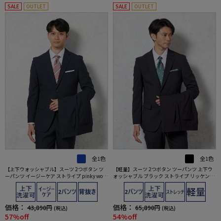
SALE
OUTLET
SALE
OUTLET
全1色
全1色
【上下ウォッシャブル】スーツ 2つボタン ツ
【軽量】スーツ 2つボタン ツーパンツ 上下ウ
ーパンツ イージーケア ストライプ pinky wol
ォッシャブル ブラック ストライプ リッケンバ
man
ッカー 春夏
価格：
価格：
43,890円
65,890円
(税込)
(税込)
57%off
54%off