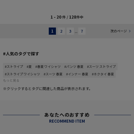
1 - 20
128
件 /
件中
1
2
3
...
7
次のページ
#人気のタグで探す
#ストライプ
#夏
#春夏 ワイシャツ
#パンツ 春夏
#スーツ ストライプ
#ストライプ ワイシャツ
#スーツ 春夏
#インナー 春夏
#ネクタイ 春夏
もっと見る
※クリックするとタグに関連した商品が表示されます。
あなたへのおすすめ
RECOMMEND ITEM