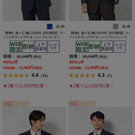
全1色
全1色
【即納】選べる2着22000円【WEB限定】スー
【即納】選べる2着22000円【WEB限定】スー
ツ 2つボタン上下ウォッシャブル ネイビー ス
ツ 2つボタン上下ウォッシャブル グレー スト
トライプ
ライプ
価格：
価格：
23,100円
23,100円
(税込)
(税込)
40%off
40%off
13,900円
13,900円
WEB価格：
(税込)
WEB価格：
(税込)
4.6
4.3
（19）
（7）
★2着で22,000円対象！
★2着で22,000円対象！
SALE
OUTLET
SALE
OUTLET