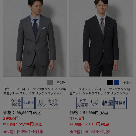
全1色
全2色
【ウール100％】スーツ 2つボタン イタリア製
【上下ウォッシャブル】スーツ 2つボタン 軽
生地 グレー ストライプ リッケンバッカーホワ
量ニット シャドウストライプ リッケンバッカ
イト
ー 春夏
価格：
価格：
98,890円
54,890円
(税込)
(税込)
39%off
47%off
59,990円
28,900円
WEB価格：
(税込)
WEB価格：
(税込)
★2着目50%OFF対象
★2着目50%OFF対象