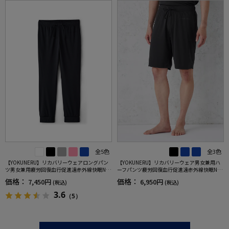
全5色
全3色
【YOKUNERU】リカバリーウェアロングパン
【YOKUNERU】リカバリーウェア男女兼用ハ
ツ男女兼用疲労回復血行促進遠赤外線快眠NA
ーフパンツ疲労回復血行促進遠赤外線快眠NA
NOMIX(R)【一般医療機器】SS～LLサイズ
NOMIX(R)【一般医療機器】SS～LLサイズ
価格：
価格：
7,450円
6,950円
(税込)
(税込)
3.6
（5）