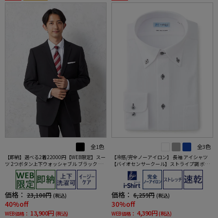
全1色
全3色
【即納】選べる2着22000円【WEB限定】スー
【冷感/完全ノーアイロン】 長袖 アイシャツ
ツ 2つボタン上下ウォッシャブル ブラック ス
【バイオセンサークール】ストライプ調 ボタ
トライプ 3シーズン対応
ンダウン ストライプ 形態安定 ストレッチ 防汚
効果 吸汗速乾 ワイシャツ 春夏
価格：
価格：
23,100円
6,259円
(税込)
(税込)
40%off
30%off
13,900円
4,390円
WEB価格：
(税込)
WEB価格：
(税込)