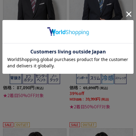
全1色
全1色
【尾州生地/ウール混】スーツ 2つボタン ブラ
【軽量】スーツ 2つボタン ライトフィール【R
ック ストライプ STOVEL&MASON
EDA社製生地】ネイビー ストライプ リッケン
バッカー 春夏
価格：
87,890円
価格：
65,890円
(税込)
(税込)
39%off
★2着目50%OFF対象
39,990円
WEB価格：
(税込)
★2着目50%OFF対象
SALE
OUTLET
SALE
OUTLET