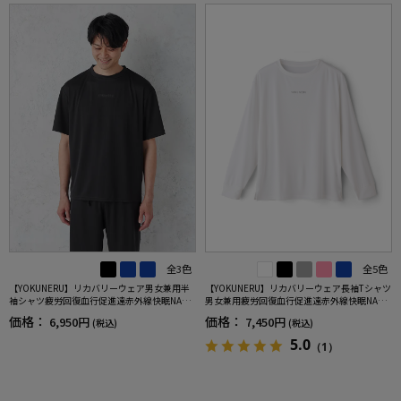
全3色
全5色
【YOKUNERU】リカバリーウェア男女兼用半
【YOKUNERU】リカバリーウェア長袖Tシャツ
袖シャツ疲労回復血行促進遠赤外線快眠NANO
男女兼用疲労回復血行促進遠赤外線快眠NANO
MIX(R)【一般医療機器】SS～LLサイズ
MIX(R)【一般医療機器】SS～LLサイズ
価格：
価格：
6,950円
7,450円
(税込)
(税込)
5.0
（1）