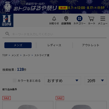
お知らせ
店舗情報
カテゴリー
カート
メニュー
 ギフトにおすすめ
#セットアップ スーツ
#長袖 ワイシャツ
#スー
メンズ
レディース
アウトレット
TOP
メンズ
スーツ
ストライプ 夏
128
検索結果：
件
カラーをまとめる
絞り込み条件
SALE
SALE