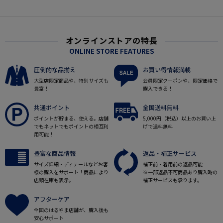
オンラインストアの特長
ONLINE STORE FEATURES
圧倒的な品揃え
お買い得情報満載
大型店限定商品や、特別サイズも
会員限定クーポンや、限定価格で
豊富！
購入できる！
共通ポイント
全国送料無料
ポイントが貯まる、使える。店舗
5,000円（税込）以上のお買い上
でもネットでもポイントの相互利
げで送料無料
用可能！
豊富な商品情報
返品・補正サービス
サイズ詳細・ディテールなどお客
補正前・着用前の返品可能
様の購入をサポート！商品により
※一部返品不可商品あり購入時の
店頭在庫も表示。
補正サービスも承ります。
アフターケア
全国のはるやま店舗が、購入後も
安心サポート