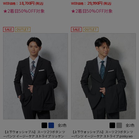
18,700円
29,990円
WEB価格：
(税込)
WEB価格：
(税込)
★2着目50%OFF対象
★2着目50%OFF対象
SALE
OUTLET
SALE
OUTLET
全2色
全2色
【上下ウォッシャブル】スーツ 2つボタン ツ
【上下ウォッシャブル】スーツ 2つボタン ツ
ーパンツ イージーケア ストライプ リッケンバ
ーパンツ イージーケア ストライプ pinky wol