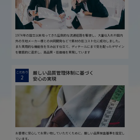
1974年の設立以来培ってきた圧倒的な流通経路を駆使し、大量仕入れや国内
外の生地メーカー様との共同開発などで素材の低コスト化に成功しました。
また実用的な機能性を生み出す仕立て、ディテールにまで気を配ったデザイン
を徹底的に追求し、高品質・低価格を実現しています
厳しい品質管理体制に基づく
こだわり
2
安心の実現
お客様に安心してお買い物していただくために、厳しい品質検査基準を設定し
ています。