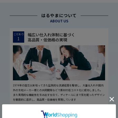
はるやまについて
ABOUT US
幅広い仕入れ体制に基づく
こだわり
1
高品質・低価格の実現
1974年の設立以来培ってきた圧倒的な流通経路を駆使し、大量仕入れや国内
外の生地メーカー様との共同開発などで素材の低コスト化に成功しました。
また実用的な機能性を生み出す仕立て、ディテールにまで気を配ったデザイン
を徹底的に追求し、高品質・低価格を実現しています
厳しい品質管理体制に基づく
こだわり