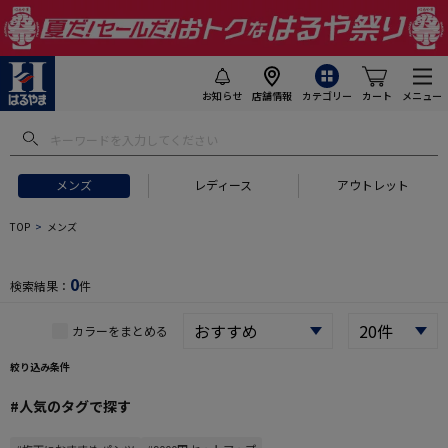
お知らせ
店舗情報
カテゴリー
カート
メニュー
 ギフトにおすすめ
#セットアップ スーツ
#長袖 ワイシャツ
#スー
メンズ
レディース
アウトレット
TOP
メンズ
0
検索結果：
件
カラーをまとめる
絞り込み条件
#人気のタグで探す