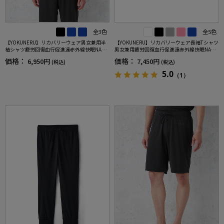
全3色
全5色
【YOKUNERU】リカバリーウェア男女兼用半
【YOKUNERU】リカバリーウェア長袖Tシャツ
袖シャツ疲労回復血行促進遠赤外線快眠NANO
男女兼用疲労回復血行促進遠赤外線快眠NANO
MIX(R)【一般医療機器】SS～LLサイズ
MIX(R)【一般医療機器】SS～LLサイズ
価格：
価格：
6,950円
7,450円
(税込)
(税込)
5.0
（1）