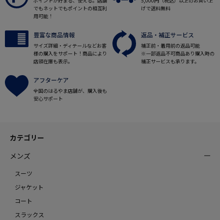
ポイントが貯まる、使える。店舗
5,000円（税込）以上のお買い上
でもネットでもポイントの相互利
げで送料無料
用可能！
豊富な商品情報
返品・補正サービス
サイズ詳細・ディテールなどお客
補正前・着用前の返品可能
様の購入をサポート！商品により
※一部返品不可商品あり購入時の
店頭在庫も表示。
補正サービスも承ります。
アフターケア
全国のはるやま店舗が、購入後も
安心サポート
カテゴリー
メンズ
スーツ
ジャケット
コート
スラックス