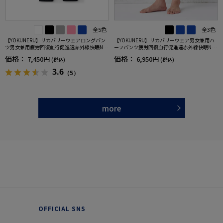
全5色
全3色
【YOKUNERU】リカバリーウェアロングパン
【YOKUNERU】リカバリーウェア男女兼用ハ
ツ男女兼用疲労回復血行促進遠赤外線快眠NA
ーフパンツ疲労回復血行促進遠赤外線快眠NA
NOMIX(R)【一般医療機器】SS～LLサイズ
NOMIX(R)【一般医療機器】SS～LLサイズ
価格：
価格：
7,450円
6,950円
(税込)
(税込)
3.6
（5）
more
OFFICIAL SNS