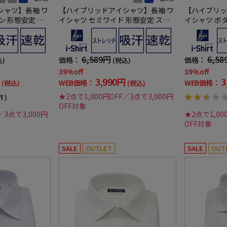
シャツ】長袖 ワ
【ハイブリッドアイシャツ】長袖 ワ
【ハイブリッ
ン 形態安定 ス
イシャツ セミワイド 形態安定 スト
イシャツ ボ
トライプ 通年
レッチ ストライプ 通年
トレッチ ス
6,589円
6,58
価格：
価格：
込)
(税込)
39%off
39%off
3,990円
3
WEB価格：
WEB価格：
(税込)
(税込)
★2点で1,000円OFF／3点で3,000円
1）
OFF対象
／3点で3,000円
★2点で1,00
OFF対象
SALE
OUTLET
SALE
OUT