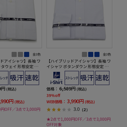
全3色
全3色
ドアイシャツ】長袖 ワ
【ハイブリッドアイシャツ】長袖 ワ
ッタウェイ 形態安定 ス
イシャツ ボタンダウン 形態安定 ス
ンドンストライプ 通年
トレッチ ロイヤルオックス 通年
9円
6,589円
価格：
(税込)
(税込)
39%off
,990円
3,990円
WEB価格：
(税込)
(税込)
3.0
0円OFF／3点で3,000円
（2）
★2点で1,000円OFF／3点で3,000円
OFF対象