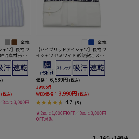
全2色
全2色
シャツ】長袖 ワ
【ハイブリッドアイシャツ】長袖 ワ
 綿混素材 形態
イシャツ セミワイド 形態安定 スト
rt 通年
レッチ 無地 通年
6,589円
価格：
込)
(税込)
39%off
3,990円
WEB価格：
(税込)
(税込)
4.7
／3点で3,000円
（3）
★2点で1,000円OFF／3点で3,000円
OFF対象
1 - 14
14
件 /
件中