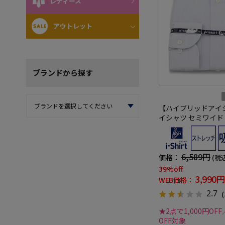
レディース
アウトレット
ブランド
から探す
【ハイブリッドアイ
イシャツ セミワイド
レッチ 杢調 ワイド
6,589円
価格：
(税
39%off
3,990円
WEB価格：
2.7
（
★2点で1,000円OFF
OFF対象