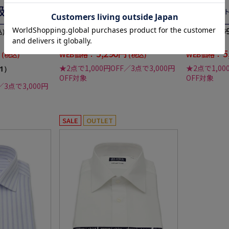
通年
態安定 無地 i-shirt 通年
安定 織柄無地 i
6,589円
6,58
価格：
価格：
込)
(税込)
20%off
20%off
5,290円
5
WEB価格：
WEB価格：
(税込)
(税込)
★2点で1,000円OFF／3点で3,000円
★2点で1,00
1）
OFF対象
OFF対象
／3点で3,000円
SALE
OUTLET