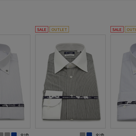
SALE
OUTLET
SALE
OUT
全3色
全2色