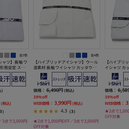
全3色
全4色
シャツ】長袖 ワ
【ハイブリッドアイシャツ】ウール
【ハイブリッ
 形態安定 スト
混素材 長袖 ワイシャツ カッタウェ
イシャツ カ
ストライプ 通年
イ 形態安定 織柄無地 通年
トレッチ ロ
6,490円
6,58
価格：
価格：
込)
(税込)
39%off
39%off
3,990円
3
WEB価格：
WEB価格：
(税込)
(税込)
4.3
★2点で1,00
3）
（3）
OFF対象
／3点で3,000円
★2点で1,000円OFF／3点で3,000円
OFF対象