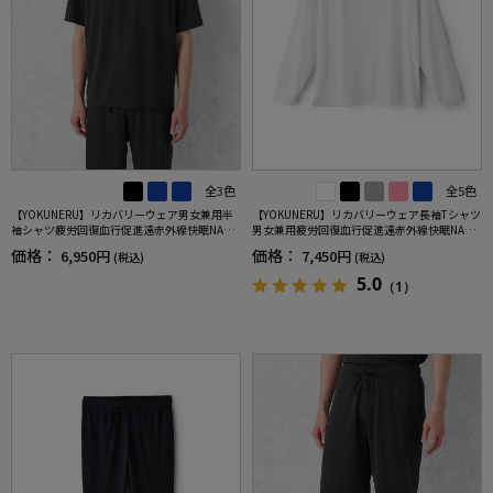
全3色
全5色
【YOKUNERU】リカバリーウェア男女兼用半
【YOKUNERU】リカバリーウェア長袖Tシャツ
袖シャツ疲労回復血行促進遠赤外線快眠NANO
男女兼用疲労回復血行促進遠赤外線快眠NANO
MIX(R)【一般医療機器】SS～LLサイズ
MIX(R)【一般医療機器】SS～LLサイズ
価格：
価格：
6,950円
7,450円
(税込)
(税込)
5.0
（1）