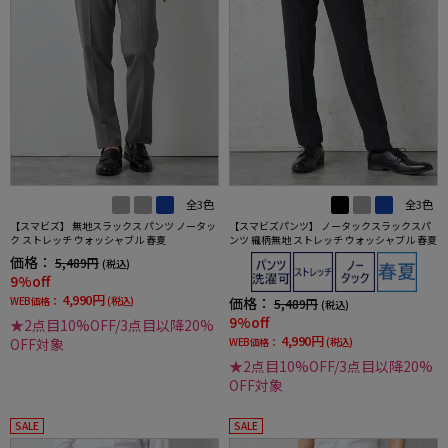
全3色
全3色
【スマビズ】 無地スラックス パンツ ノータッ
【スマビズパンツ】 ノータックスラックスパ
ク ストレッチ ウォッシャブル 春夏
ンツ 織柄無地 ストレッチ ウォッシャブル 春夏
価格：
5,489円
(税込)
9%off
4,990円
WEB価格：
(税込)
価格：
5,489円
(税込)
9%off
★2点目10%OFF/3点目以降20%
4,990円
OFF対象
WEB価格：
(税込)
★2点目10%OFF/3点目以降20%
OFF対象
SALE
SALE