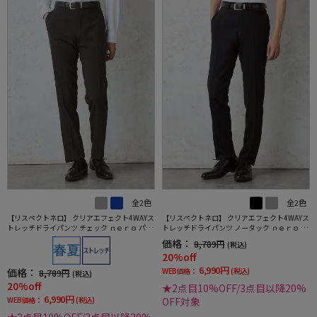
全2色
全2色
【リスペクトネロ】 クリアエフェクト4WAYス
【リスペクトネロ】 クリアエフェクト4WAYス
トレッチドライパンツ チェック ｎｅｒｏ パン
トレッチドライパンツ ノータック ｎｅｒｏ 撥
ツウォッシャブル ノータック 春夏
水加工 パンツウォッシャブル ノータック 春夏
価格：
8,789円
(税込)
20%off
6,990円
価格：
WEB価格：
(税込)
8,789円
(税込)
20%off
★2点目10%OFF/3点目以降20%
6,990円
WEB価格：
(税込)
OFF対象