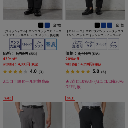
全2色
全3色
【ウォッシャブル】パンツ スラックス ノータ
【ストレッチ】スマビズパンツ ノータック ス
ック ナチュラルストレッチ メッシュ裏地 無地
リムシルエット ウォッシャブル イージーケア
リッケンバッカー
スラックス
価格：
価格：
8,789円
5,489円
(税込)
(税込)
43%off
20%off
4,990円
4,390円
WEB価格：
(税込)
WEB価格：
(税込)
4.0
5.0
（3）
（6）
2点目半額セール対象商品
★2点目10%OFF/3点目以降20%
OFF対象
SALE
SALE