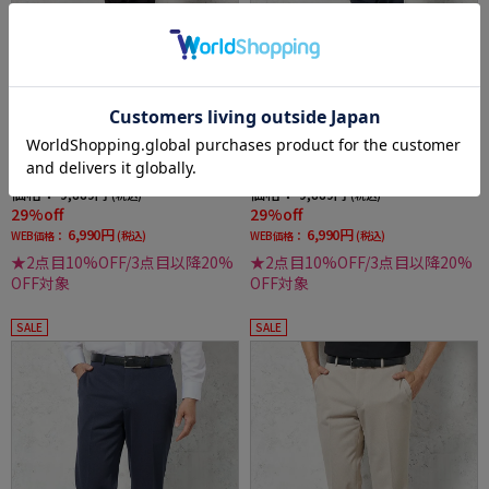
全1色
全1色
【i-Pants-アイパンツ-】パンツ スラックス ノ
【i-Pants-アイパンツ-】パンツ スラックス ノ
ータック ストレッチニット素材 ウォッシャブ
ータック ストレッチニット素材 ウォッシャブ
ル シャドウストライプ RUCKEN BACCHAR
ル シャドウストライプ RUCKEN BACCHAR
価格：
価格：
9,889円
9,889円
(税込)
(税込)
29%off
29%off
6,990円
6,990円
WEB価格：
(税込)
WEB価格：
(税込)
★2点目10%OFF/3点目以降20%
★2点目10%OFF/3点目以降20%
OFF対象
OFF対象
SALE
SALE