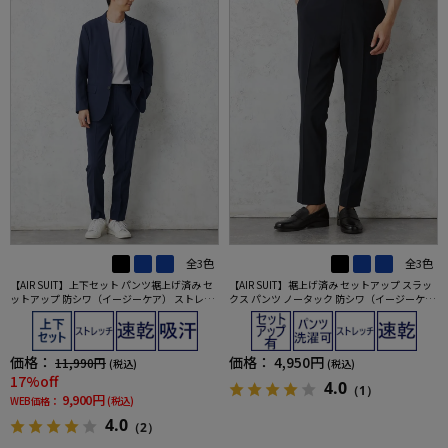
全3色
全3色
【AIR SUIT】上下セット パンツ裾上げ済み セ
【AIR SUIT】裾上げ済み セットアップ スラッ
ットアップ 防シワ（イージーケア） ストレッ
クス パンツ ノータック 防シワ（イージーケ
チ 通年 吸汗速乾 UVカット 2つボタンジャケッ
ア） ストレッチ 通年 吸水速乾 UVカット 春夏
ト ノータックスラックス 春夏
価格：
価格：
4,950円
11,990円
(税込)
(税込)
17%off
4.0
（1）
9,900円
WEB価格：
(税込)
4.0
（2）