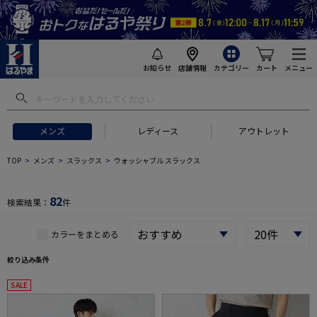
お知らせ
店舗情報
カテゴリー
カート
メニュー
 ギフトにおすすめ
#セットアップ スーツ
#長袖 ワイシャツ
#スー
メンズ
レディース
アウトレット
TOP
メンズ
スラックス
ウォッシャブル スラックス
82
検索結果：
件
カラーをまとめる
絞り込み条件
SALE