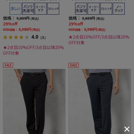
ル コード RUCKEN BACCHAR
ル シャドウストライプ RUCKEN BACCHAR
価格：
価格：
9,889円
9,889円
(税込)
(税込)
29%off
29%off
6,990円
6,990円
WEB価格：
(税込)
WEB価格：
(税込)
4.0
★2点目10%OFF/3点目以降20%
（3）
OFF対象
★2点目10%OFF/3点目以降20%
OFF対象
SALE
SALE