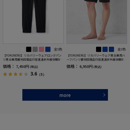
全5色
全3色
【YOKUNERU】リカバリーウェアロングパン
【YOKUNERU】リカバリーウェア男女兼用ハ
ツ男女兼用疲労回復血行促進遠赤外線快眠NA
ーフパンツ疲労回復血行促進遠赤外線快眠NA
NOMIX(R)【一般医療機器】SS～LLサイズ
NOMIX(R)【一般医療機器】SS～LLサイズ
価格：
価格：
7,450円
6,950円
(税込)
(税込)
3.6
（5）
more