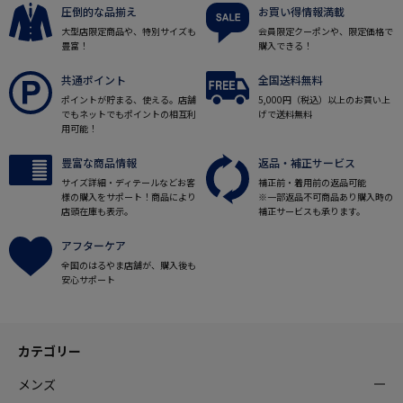
圧倒的な品揃え
お買い得情報満載
大型店限定商品や、特別サイズも
会員限定クーポンや、限定価格で
豊富！
購入できる！
共通ポイント
全国送料無料
ポイントが貯まる、使える。店舗
5,000円（税込）以上のお買い上
でもネットでもポイントの相互利
げで送料無料
用可能！
豊富な商品情報
返品・補正サービス
サイズ詳細・ディテールなどお客
補正前・着用前の返品可能
様の購入をサポート！商品により
※一部返品不可商品あり購入時の
店頭在庫も表示。
補正サービスも承ります。
アフターケア
全国のはるやま店舗が、購入後も
安心サポート
カテゴリー
メンズ