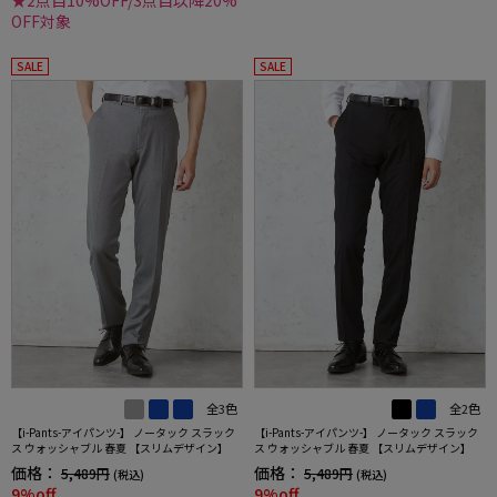
★2点目10%OFF/3点目以降20%
OFF対象
SALE
SALE
全3色
全2色
【i-Pants-アイパンツ-】 ノータック スラック
【i-Pants-アイパンツ-】 ノータック スラック
ス ウォッシャブル 春夏 【スリムデザイン】
ス ウォッシャブル 春夏 【スリムデザイン】
価格：
価格：
5,489円
5,489円
(税込)
(税込)
9%off
9%off