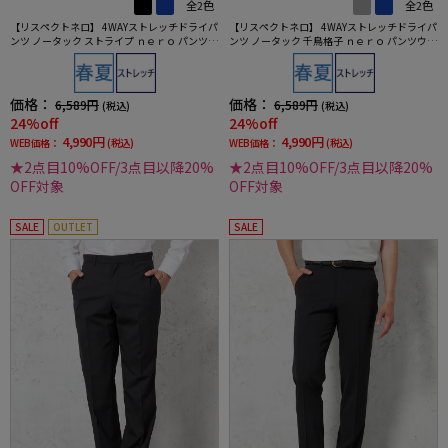
全2色
全2色
【リスペクトネロ】 4WAYストレッチドライパ
【リスペクトネロ】 4WAYストレッチドライパ
ンツ ノータック ストライプ ｎｅｒｏ パンツウ
ンツ ノータック 千鳥格子 ｎｅｒｏ パンツウォ
ォッシャブル ノータック 春夏
ッシャブル ノータック 春夏
価格：
価格：
6,589円
6,589円
(税込)
(税込)
24%off
24%off
4,990円
4,990円
WEB価格：
(税込)
WEB価格：
(税込)
★2点目10%OFF/3点目以降20%
★2点目10%OFF/3点目以降20%
OFF対象
OFF対象
SALE
OUTLET
SALE