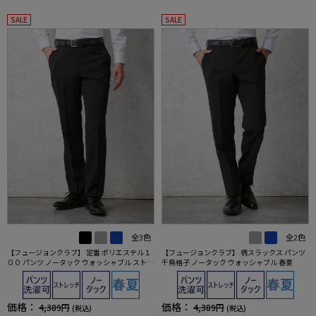
SALE
SALE
全3色
全2色
【フュージョンクラブ】 定番 ポリエステル１
【フュージョンクラブ】 柄スラックス パンツ
００ パンツ ノータック ウォッシャブル ストレ
千鳥格子 ノータック ウォッシャブル 春夏
ッチ 春夏
価格：
価格：
4,389円
4,389円
(税込)
(税込)