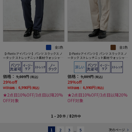
全1色
全1色
【i-Pants-アイパンツ-】パンツ スラックス ノ
【i-Pants-アイパンツ-】パンツ スラックス ノ
ータック ストレッチニット素材 ウォッシャブ
ータック ストレッチニット素材 ウォッシャブ
ル コード RUCKEN BACCHAR
ル コード RUCKEN BACCHAR
価格：
価格：
9,889円
9,889円
(税込)
(税込)
29%off
29%off
6,990円
6,990円
WEB価格：
(税込)
WEB価格：
(税込)
★2点目10%OFF/3点目以降20%
★2点目10%OFF/3点目以降20%
OFF対象
OFF対象
1 - 20
82
件 /
件中
1
2
3
...
5
次のページ