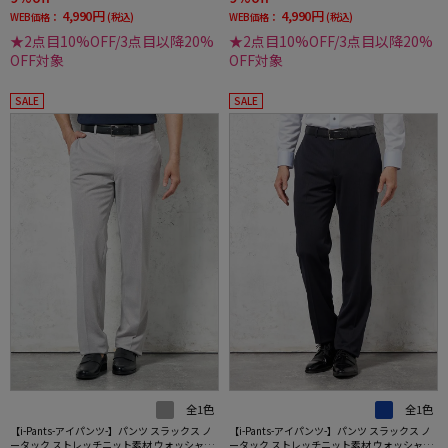
4,990円
4,990円
WEB価格：
(税込)
WEB価格：
(税込)
★2点目10%OFF/3点目以降20%
★2点目10%OFF/3点目以降20%
OFF対象
OFF対象
SALE
SALE
全1色
全1色
【i-Pants-アイパンツ-】パンツ スラックス ノ
【i-Pants-アイパンツ-】パンツ スラックス ノ
ータック ストレッチニット素材 ウォッシャブ
ータック ストレッチニット素材 ウォッシャブ