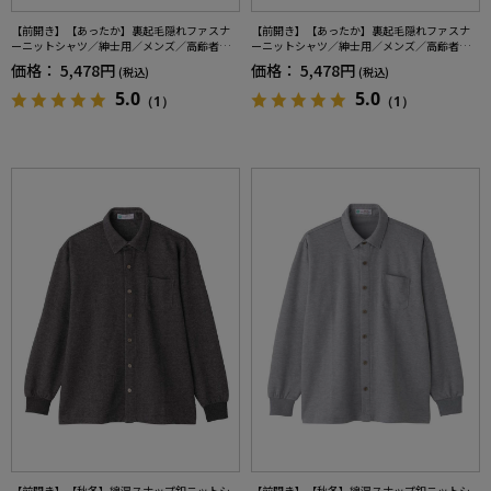
【前開き】【あったか】裏起毛隠れファスナ
【前開き】【あったか】裏起毛隠れファスナ
ーニットシャツ／紳士用／メンズ／高齢者／
ーニットシャツ／紳士用／メンズ／高齢者／
シニア／秋冬／洗濯機OK／お出かけ／おしゃ
シニア／秋冬／洗濯機OK／お出かけ／おしゃ
価格：
5,478円
価格：
5,478円
(税込)
(税込)
れ／名前記入欄付き／ギフト／プレゼント【C
れ／名前記入欄付き／ギフト／プレゼント【C
F】
F】
5.0
5.0
（1）
（1）
【前開き】【秋冬】綿混スナップ釦ニットシ
【前開き】【秋冬】綿混スナップ釦ニットシ