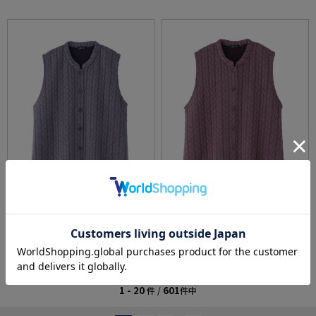
【前開き】【あったか】薄中綿キルト葉柄ベ
【前開き】【あったか】薄中綿キルト葉柄ベ
スト／婦人用／レディース／高齢者／シニア
スト／婦人用／レディース／高齢者／シニア
／秋冬／洗濯OK／自宅で洗える／名前記入欄
／秋冬／洗濯OK／自宅で洗える／名前記入欄
価格：
4,378円
価格：
4,378円
(税込)
(税込)
付／両脇ポケット／お出かけ／ギフト【CF】
付／両脇ポケット／お出かけ／ギフト【CF】
1 - 20
601
件 /
件中