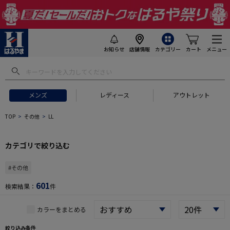
お知らせ
店舗情報
カテゴリー
カート
メニュー
 ギフトにおすすめ
#セットアップ スーツ
#長袖 ワイシャツ
#スー
メンズ
レディース
アウトレット
TOP
その他
LL
カテゴリで絞り込む
#その他
601
検索結果：
件
カラーをまとめる
絞り込み条件