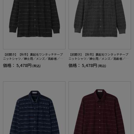
【前開き】【秋冬】裏起毛ワンタッチテープ
【前開き】【秋冬】裏起毛ワンタッチテープ
ニットシャツ／紳士用／メンズ／高齢者／シ
ニットシャツ／紳士用／メンズ／高齢者／シ
ニア／名前記入欄付／胸ポケット付／洗濯機O
ニア／名前記入欄付／胸ポケット付／洗濯機O
価格：
5,478円
価格：
5,478円
(税込)
(税込)
K／自宅で洗える／ギフト／プレゼント【CF】
K／自宅で洗える／ギフト／プレゼント【CF】