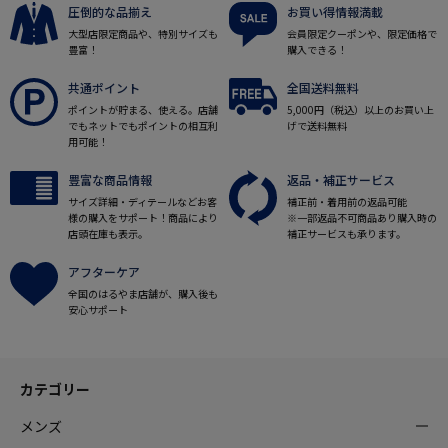
圧倒的な品揃え
お買い得情報満載
大型店限定商品や、特別サイズも
会員限定クーポンや、限定価格で
豊富！
購入できる！
共通ポイント
全国送料無料
ポイントが貯まる、使える。店舗
5,000円（税込）以上のお買い上
でもネットでもポイントの相互利
げで送料無料
用可能！
豊富な商品情報
返品・補正サービス
サイズ詳細・ディテールなどお客
補正前・着用前の返品可能
様の購入をサポート！商品により
※一部返品不可商品あり購入時の
店頭在庫も表示。
補正サービスも承ります。
アフターケア
全国のはるやま店舗が、購入後も
安心サポート
カテゴリー
メンズ