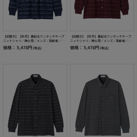
【前開き】【秋冬】裏起毛ワンタッチテープ
【前開き】【秋冬】裏起毛ワンタッチテープ
ニットシャツ／紳士用／メンズ／高齢者／シ
ニットシャツ／紳士用／メンズ／高齢者／シ
ニア／名前記入欄付／胸ポケット付／洗濯機O
ニア／名前記入欄付／胸ポケット付／洗濯機O
価格：
5,478円
価格：
5,478円
(税込)
(税込)
K／自宅で洗える／ギフト／プレゼント【CF】
K／自宅で洗える／ギフト／プレゼント【CF】