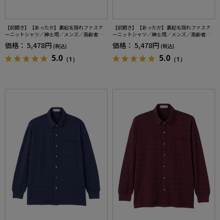
【前開き】【あったか】裏起毛隠れファスナ
【前開き】【あったか】裏起毛隠れファスナ
ーニットシャツ／紳士用／メンズ／高齢者／
ーニットシャツ／紳士用／メンズ／高齢者／
シニア／秋冬／洗濯機OK／お出かけ／おしゃ
シニア／秋冬／洗濯機OK／お出かけ／おしゃ
価格：
5,478円
価格：
5,478円
(税込)
(税込)
れ／名前記入欄付き／ギフト／プレゼント【C
れ／名前記入欄付き／ギフト／プレゼント【C
F】
F】
5.0
5.0
（1）
（1）