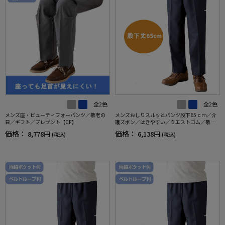
全2色
全2色
メンズ座・ビューティフォーパンツ／敬老の
メンズおしりスルッとパンツ股下65ｃｍ／介
日／ギフト／プレゼント【CF】
護ズボン／はきやすい／ウエストゴム／敬老
の日／ギフト／プレゼント【CF】
価格：
価格：
8,778円
6,138円
(税込)
(税込)