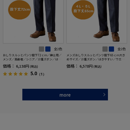
全2色
全2色
おしりスルッとパンツ股下72ｃｍ／紳士用／
メンズおしりスルッとパンツ股下65ｃｍ大き
メンズ／高齢者／シニア／介護ズボン／はき
めサイズ／介護ズボン／はきやすい／ウエス
やすい／ウエストゴム／敬老の日／ギフト／
トゴム／敬老の日／ギフト／プレゼント【C
価格：
価格：
6,138円
6,578円
(税込)
(税込)
プレゼント【CF】
F】
5.0
（1）
more