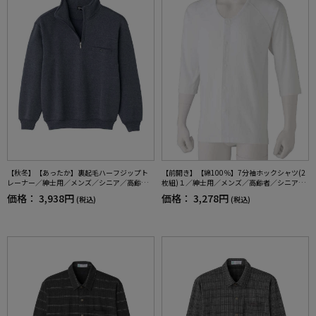
【秋冬】【あったか】裏起毛ハーフジップト
【前開き】【綿100％】7分袖ホックシャツ(2
レーナー／紳士用／メンズ／シニア／高齢者
枚組)１／紳士用／メンズ／高齢者／シニア／
／胸ポケット／おでかけ／ギフト／プレゼン
肌着／インナー／抗菌防臭／後ろ長め／ラグ
価格：
3,938円
価格：
3,278円
(税込)
(税込)
ト【CF】
ラン袖／脱ぎやすい／着やすい／腰曲がり／
ギフト／プレゼント【CF】