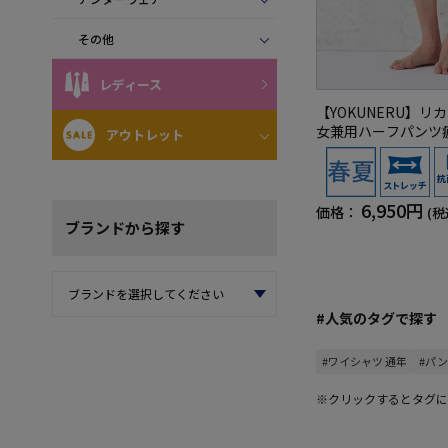
その他
レディース
【YOKUNERU】
女兼用ハーフパンツ
アウトレット
進遠赤外線快眠NANO
医療機器】SS～LL
6,950円
価格：
(税
ブランド
から探す
#人気のタグで探す
#ワイシャツ 通年
#パ
※クリックするとタグに