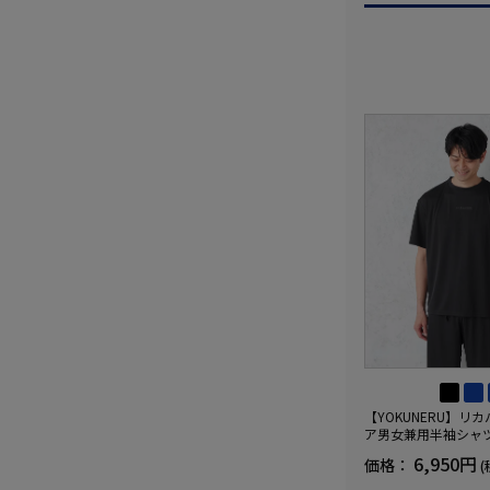
【YOKUNERU】リ
ア男女兼用半袖シャ
血行促進遠赤外線快眠N
6,950円
価格：
(
(R)【一般医療機器】
ズ