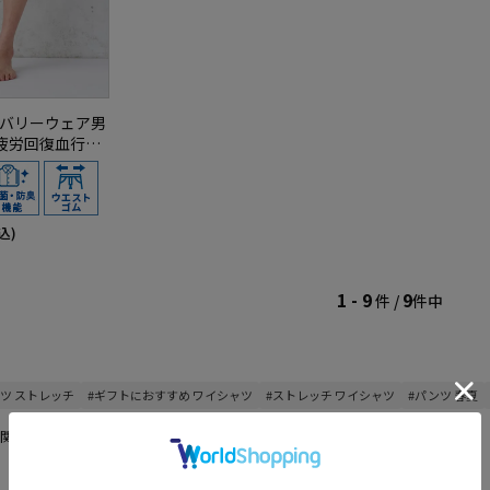
リカバリーウェア男
疲労回復血行促
MIX(R)【一般
サイズ
込)
1 - 9
9
件 /
件中
ンツ ストレッチ
#ギフトにおすすめ ワイシャツ
#ストレッチ ワイシャツ
#パンツ 春夏
関連した商品が表示されます。