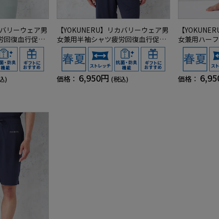
リカバリーウェア男
【YOKUNERU】リカバリーウェア男
【YOKUN
労回復血行促進
女兼用半袖シャツ疲労回復血行促進
女兼用ハーフ
IX(R)【一般医
遠赤外線快眠NANOMIX(R)【一般医
進遠赤外線快眠
ズ
療機器】SS～LLサイズ
医療機器】S
6,950円
6,9
価格：
価格：
込)
(税込)