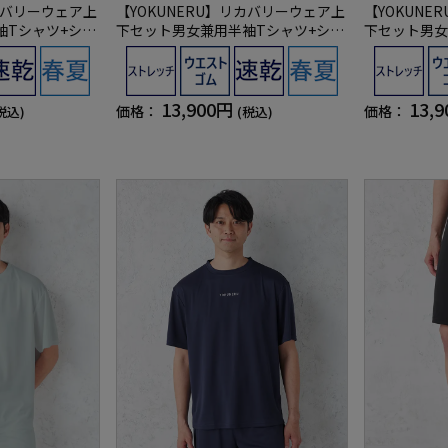
リカバリーウェア上
【YOKUNERU】リカバリーウェア上
【YOKUN
袖Tシャツ+ショ
下セット男女兼用半袖Tシャツ+ショ
下セット男女
血行促進遠赤外
ートパンツ疲労回復血行促進遠赤外
ートパンツ疲
)【一般医療機
線快眠NANOMIX(R)【一般医療機
線快眠NANO
器】SS～LLサイズ
器】SS～LL
13,900円
13,
価格：
価格：
税込)
(税込)