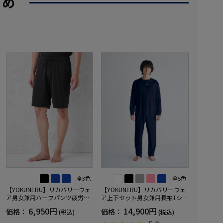
すめ
全3色
全5色
【YOKUNERU】リカバリーウェ
【YOKUNERU】リカバリーウェ
ア男女兼用ハーフパンツ疲労回
ア上下セット男女兼用長袖Tシャ
復血行促進遠赤外線快眠NANOM
ツ+ロングパンツ疲労回復血行促
6,950円
14,900円
価格：
価格：
(税込)
(税込)
IX(R)【一般医療機器】SS～LLサ
進遠赤外線快眠NANOMIX(R)【一
イズ
般医療機器】SS～LLサイズ