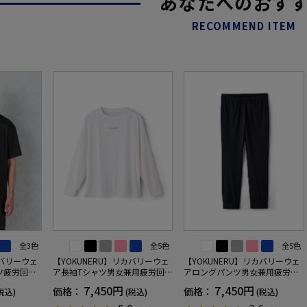
あなたへのおす
RECOMMEND ITEM
全3色
全5色
全5色
カバリーウェ
【YOKUNERU】リカバリーウェ
【YOKUNERU】リカバリーウェ
ツ疲労回復
ア長袖Tシャツ男女兼用疲労回復
アロングパンツ男女兼用疲労回
ANOMIX
血行促進遠赤外線快眠NANOMIX
復血行促進遠赤外線快眠NANOM
7,450円
7,450円
価格：
価格：
税込)
(税込)
(税込)
SS～LLサイ
(R)【一般医療機器】SS～LLサイ
IX(R)【一般医療機器】SS～LLサ
ズ
イズ