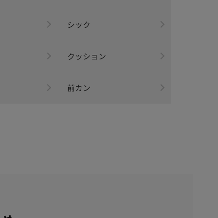
シック
クッション
前カン