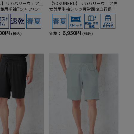
ERU】リカバリーウェア上
【YOKUNERU】リカバリーウェア男
兼用半袖Tシャツ+ショ
女兼用半袖シャツ疲労回復血行促進
労回復血行促進遠赤外
遠赤外線快眠NANOMIX(R)【一般医
MIX(R)【一般医療機
療機器】SS～LLサイズ
サイズ
900円
6,950円
価格：
(税込)
(税込)