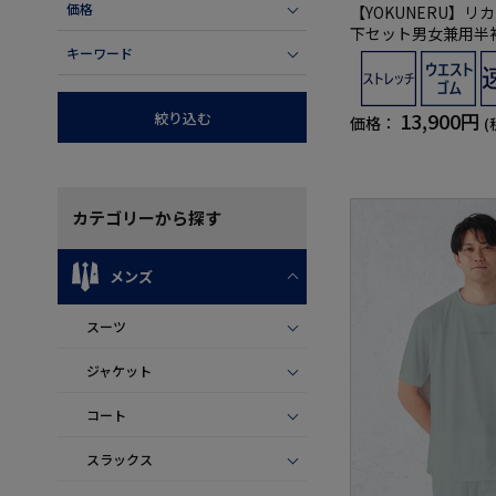
価格
【YOKUNERU】
下セット男女兼用半
ートパンツ疲労回復
キーワード
線快眠NANOMIX(R
器】SS～LLサイズ
13,900円
絞り込む
価格：
(
カテゴリー
から探す
メンズ
スーツ
ジャケット
コート
スラックス