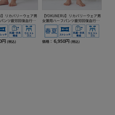
ERU】リカバリーウェア男
【YOKUNERU】リカバリーウェア男
パンツ疲労回復血行促
女兼用ハーフパンツ疲労回復血行促
NANOMIX(R)【一般
進遠赤外線快眠NANOMIX(R)【一般
S～LLサイズ
医療機器】SS～LLサイズ
50円
6,950円
価格：
(税込)
(税込)