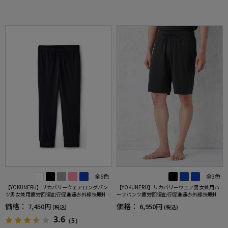
全5色
全3色
【YOKUNERU】リカバリーウェアロングパン
【YOKUNERU】リカバリーウェア男女兼用ハ
ツ男女兼用疲労回復血行促進遠赤外線快眠NA
ーフパンツ疲労回復血行促進遠赤外線快眠NA
NOMIX(R)【一般医療機器】SS～LLサイズ
NOMIX(R)【一般医療機器】SS～LLサイズ
価格：
価格：
7,450円
6,950円
(税込)
(税込)
3.6
（5）