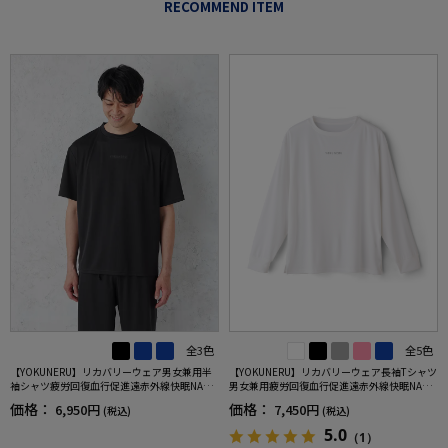
RECOMMEND ITEM
全3色
全5色
【YOKUNERU】リカバリーウェア男女兼用半
【YOKUNERU】リカバリーウェア長袖Tシャツ
袖シャツ疲労回復血行促進遠赤外線快眠NANO
男女兼用疲労回復血行促進遠赤外線快眠NANO
MIX(R)【一般医療機器】SS～LLサイズ
MIX(R)【一般医療機器】SS～LLサイズ
価格：
価格：
6,950円
7,450円
(税込)
(税込)
5.0
（1）