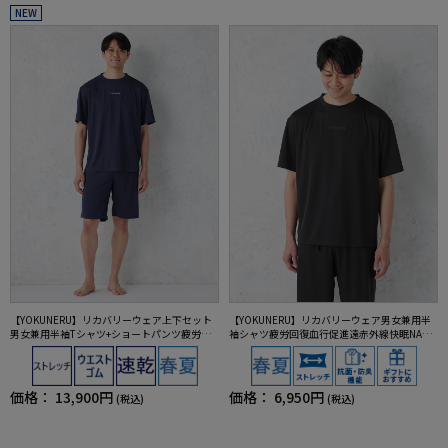
NEW
【YOKUNERU】リカバリーウェア上下セット
【YOKUNERU】リカバリーウェア男女兼用半
男女兼用半袖Tシャツ+ショートパンツ疲労回
袖シャツ疲労回復血行促進遠赤外線快眠NANO
復血行促進遠赤外線快眠NANOMIX(R)【一般医
MIX(R)【一般医療機器】SS～LLサイズ
療機器】SS～LLサイズ
価格：
13,900円
価格：
6,950円
(税込)
(税込)