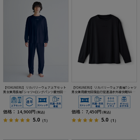
【YOKUNERU】リカバリーウェア上下セット
【YOKUNERU】リカバリーウェア長袖Tシャツ
男女兼用長袖Tシャツ+ロングパンツ疲労回復
男女兼用疲労回復血行促進遠赤外線快眠NANO
血行促進遠赤外線快眠NANOMIX(R)【一般医療
MIX(R)【一般医療機器】SS～LLサイズ
機器】SS～LLサイズ
価格：
14,900円
価格：
7,450円
(税込)
(税込)
5.0
5.0
（1）
（1）