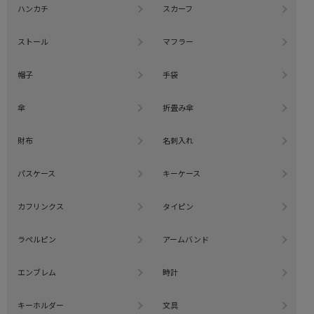
ハンカチ
スカーフ
ストール
マフラー
帽子
手袋
傘
折畳み傘
財布
名刺入れ
パスケース
キーケース
カフリンクス
タイピン
ラペルピン
アームバンド
エンブレム
時計
キーホルダー
文具