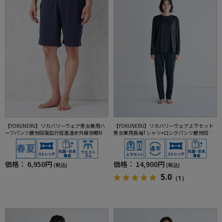
【YOKUNERU】リカバリーウェア男女兼用ハ
【YOKUNERU】リカバリーウェア上下セット
ーフパンツ疲労回復血行促進遠赤外線快眠NA
男女兼用長袖Tシャツ+ロングパンツ疲労回復
NOMIX(R)【一般医療機器】SS～LLサイズ
血行促進遠赤外線快眠NANOMIX(R)【一般医療
機器】SS～LLサイズ
価格：
6,950円
価格：
14,900円
(税込)
(税込)
5.0
（1）