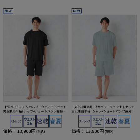
NEW
NEW
【YOKUNERU】リカバリーウェア上下セット
【YOKUNERU】リカバリーウェア上下セット
男女兼用半袖Tシャツ+ショートパンツ疲労回
男女兼用半袖Tシャツ+ショートパンツ疲労回
復血行促進遠赤外線快眠NANOMIX(R)【一般医
復血行促進遠赤外線快眠NANOMIX(R)【一般医
療機器】SS～LLサイズ
療機器】SS～LLサイズ
価格：
13,900円
価格：
13,900円
(税込)
(税込)