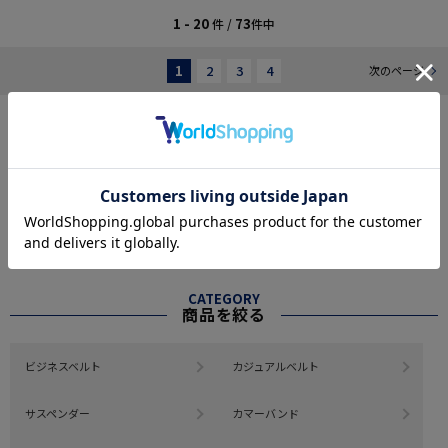
1 - 20
73
件 /
件中
1
2
3
4
次のページ
#人気のタグで探す
#ワイシャツ 通年
#パンツ ストレッチ
#ギフトにおすすめ ワイシャツ
#ストレッチ ワイシャツ
#パンツ 春夏
#通年 パンツ
#快適 パンツ
もっと見る
※クリックするとタグに関連した商品が表示されます。
CATEGORY
商品を絞る
ビジネスベルト
カジュアルベルト
サスペンダー
カマーバンド