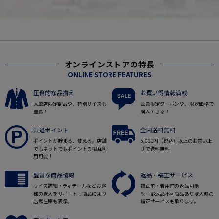
オンラインストアの特長
ONLINE STORE FEATURES
圧倒的な品揃え
お買い得情報満載
大型店限定商品や、特別サイズも
会員限定クーポンや、限定価格で
豊富！
購入できる！
共通ポイント
全国送料無料
ポイントが貯まる、使える。店舗
5,000円（税込）以上のお買い上
でもネットでもポイントの相互利
げで送料無料
用可能！
豊富な商品情報
返品・補正サービス
サイズ詳細・ディテールなどお客
補正前・着用前の返品可能
様の購入をサポート！商品により
※一部返品不可商品あり購入時の
店頭在庫も表示。
補正サービスも承ります。