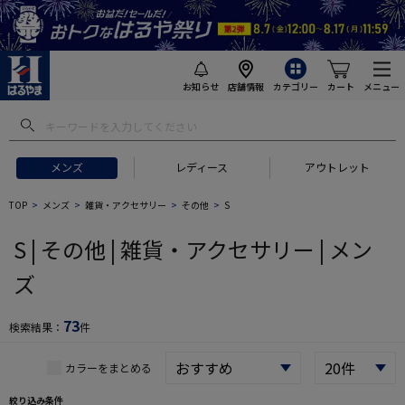
お知らせ
店舗情報
カテゴリー
カート
メニュー
 ギフトにおすすめ
#セットアップ スーツ
#長袖 ワイシャツ
#スー
メンズ
レディース
アウトレット
TOP
メンズ
雑貨・アクセサリー
その他
S
S | その他 | 雑貨・アクセサリー | メン
ズ
73
検索結果：
件
カラーをまとめる
絞り込み条件