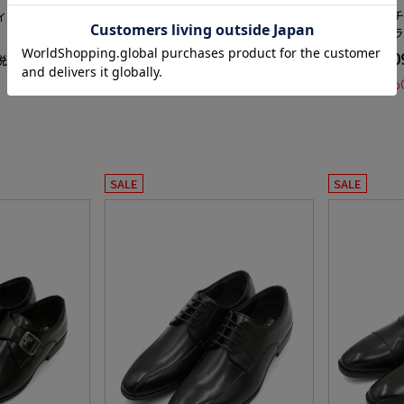
ィットＵチップ
ストレートチップシューズビジネス
ストレートチ
フィットブラック無地通年
フィットブラ
13,090円
13,
価格：
価格：
税込)
(税込)
★2点目20%OFF
★2点目20%
SALE
SALE