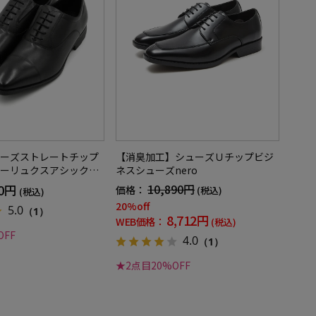
ーズストレートチップ
【消臭加工】シューズＵチップビジ
ーリュクスアシックス
ネスシューズnero
00円
10,890円
価格：
(税込)
(税込)
20%off
5.0
（1）
8,712円
WEB価格：
(税込)
OFF
4.0
（1）
★2点目20%OFF