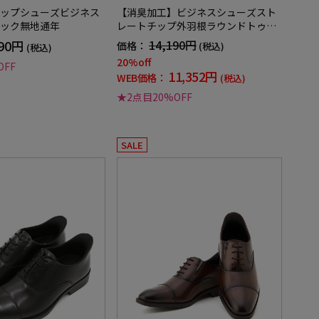
ップシューズビジネス
【消臭加工】ビジネスシューズスト
ック無地通年
レートチップ外羽根ラウンドトゥne
ro通年
090円
14,190円
価格：
(税込)
(税込)
20%off
OFF
11,352円
WEB価格：
(税込)
★2点目20%OFF
SALE