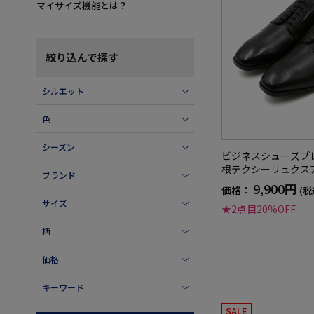
マイサイズ機能とは？
絞り込んで探す
シルエット
色
シーズン
ビジネスシューズプ
根テクシーリュクス
ブランド
9,900円
価格：
(税
サイズ
★2点目20%OFF
柄
価格
キーワード
SALE