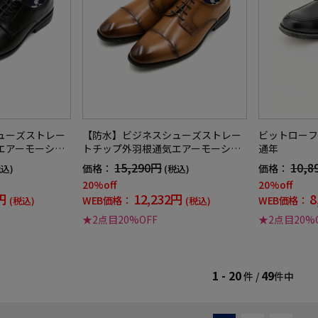
ューズストレー
【防水】ビジネスシューズストレー
ビットローフ
エアーモーショ
トチップ外羽根通気エアーモーショ
通年
ケンバッカー通
ン軽量消臭革靴リッケンバッカー通
15,290円
10,8
価格：
価格：
税込)
(税込)
年
20%off
20%off
円
12,232円
8
WEB価格：
WEB価格：
(税込)
(税込)
★2点目20%OFF
★2点目20%
1 - 20
49
件 /
件中