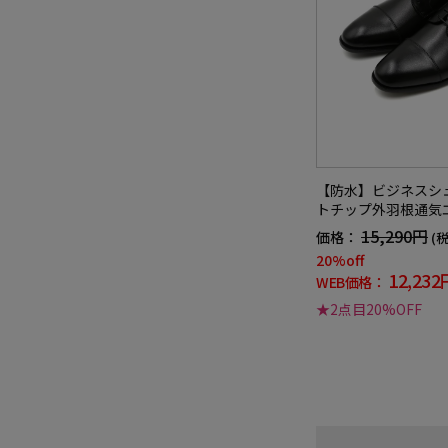
【防水】ビジネスシ
トチップ外羽根通気
ン軽量消臭革靴リッ
15,290円
価格：
(
年
20%off
12,232
WEB価格：
★2点目20%OFF