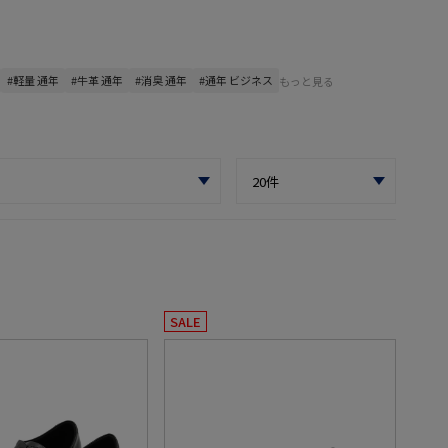
#軽量 通年
#牛革 通年
#消臭 通年
#通年 ビジネス
もっと見る
SALE