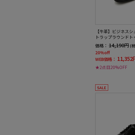
【牛革】ビジネスシ
トラップラウンドトゥ
通年
14,190円
価格：
(
20%off
11,352
WEB価格：
★2点目20%OFF
SALE