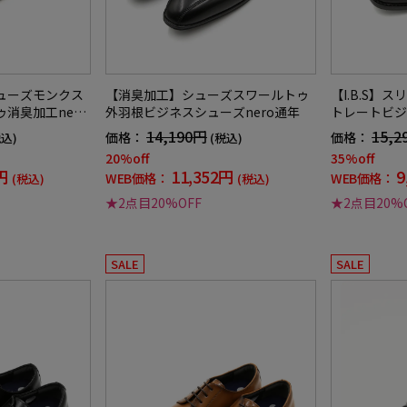
ューズモンクス
【消臭加工】シューズスワールトゥ
【I.B.S】
消臭加工nero
外羽根ビジネスシューズnero通年
トレートビジ
トチップ軽量
14,190円
15,2
価格：
価格：
税込)
(税込)
20%off
35%off
円
11,352円
9
WEB価格：
WEB価格：
(税込)
(税込)
★2点目20%OFF
★2点目20%
SALE
SALE