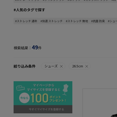
#人気のタグで探す
#ストレッチ 通年
#快適 ストレッチ
#ストレッチ 無地
#抗菌 防臭
#シュ
49
検索結果：
件
絞り込み条件
シューズ
26.5cm