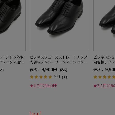
レーントゥ外羽
ビジネスシューズストレートチップ
ビジネスシュ
アシックス通年
内羽根テクシーリュクスアシックス
内羽根テクシ
通年
通年
9,900円
9,9
価格：
価格：
込)
(税込)
5.0
（1）
★2点目20%OFF
★2点目20%
SALE