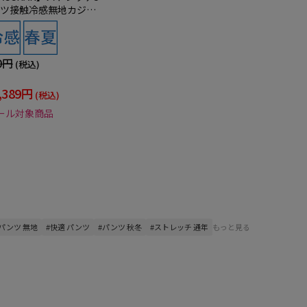
ツ接触冷感無地カジュ
夏
0円
(税込)
,389円
(税込)
ール対象商品
#パンツ 無地
#快適 パンツ
#パンツ 秋冬
#ストレッチ 通年
もっと見る