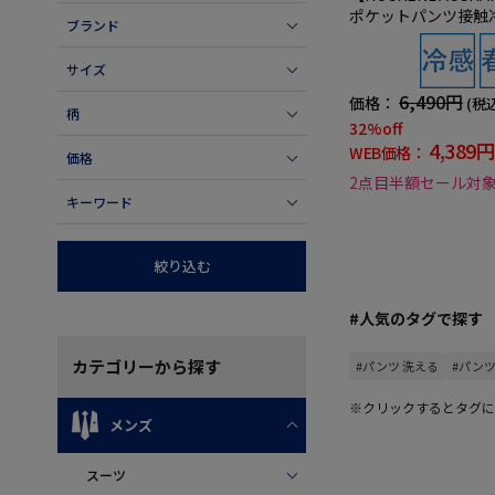
ポケットパンツ接触
ブランド
アルパンツ春夏
サイズ
6,490円
価格：
(税
柄
32%off
4,389円
WEB価格：
価格
2点目半額セール対
キーワード
絞り込む
#人気のタグで探す
カテゴリー
から探す
#パンツ 洗える
#パンツ
※クリックするとタグに
メンズ
スーツ