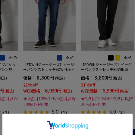
全3色
全1色
全2色
イブポケッ
【EDWINジャージーズ】イージ
【EDWINジャージーズ】イージ
パンツ無地
ーパンツストレッチEDWINJERS
ーパンツストレッチEDWINJERS
冬
EYSEASYブルー無地通年
EYSEASY無地通年
8,800円
8,800円
価格：
価格：
税込)
(税込)
(税込)
21%off
21%off
0円
6,990円
6,990円
WEB価格：
WEB価格：
(税込)
(税込)
(税込)
/3点目以降
★2点目10%OFF/3点目以降
★2点目10%OFF/3点目以降
20%OFF対象
20%OFF対象
0
5.0
5.0
（1）
（1）
（2）