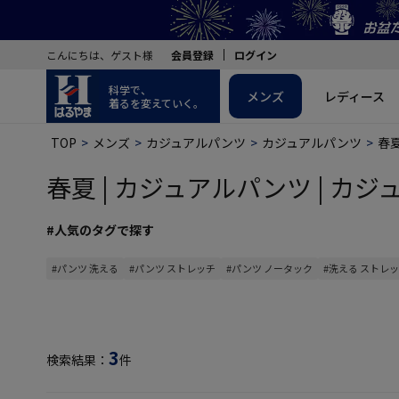
こんにちは、ゲスト様
会員登録
ログイン
科学で、
メンズ
レディース
着るを変えていく。
TOP
メンズ
カジュアルパンツ
カジュアルパンツ
春
春夏 | カジュアルパンツ | カジ
#人気のタグで探す
#パンツ 洗える
#パンツ ストレッチ
#パンツ ノータック
#洗える ストレ
3
検索結果：
件