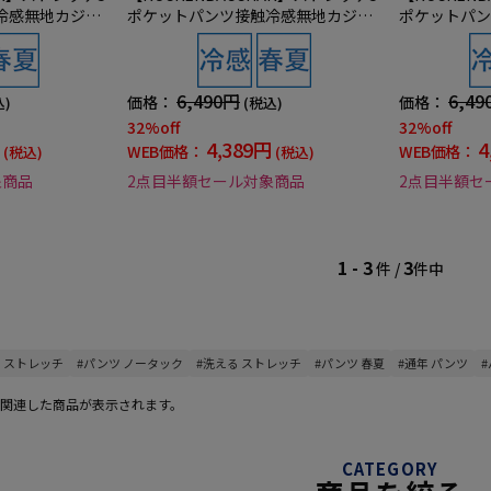
冷感無地カジュ
ポケットパンツ接触冷感無地カジュ
ポケットパン
アルパンツ春夏
アルパンツ春
6,490円
6,49
価格：
価格：
込)
(税込)
32%off
32%off
4,389円
4
WEB価格：
WEB価格：
(税込)
(税込)
象商品
2点目半額セール対象商品
2点目半額セ
1 - 3
3
件 /
件中
 ストレッチ
#パンツ ノータック
#洗える ストレッチ
#パンツ 春夏
#通年 パンツ
関連した商品が表示されます。
CATEGORY