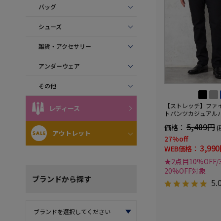
バッグ
シューズ
雑貨・アクセサリー
アンダーウェア
その他
【ストレッチ】ファ
レディース
トパンツカジュアル
リッケンバッカー秋
5,489円
価格：
(
アウトレット
27%off
3,99
WEB価格：
★2点目10%OFF
20%OFF対象
ブランド
から探す
5.