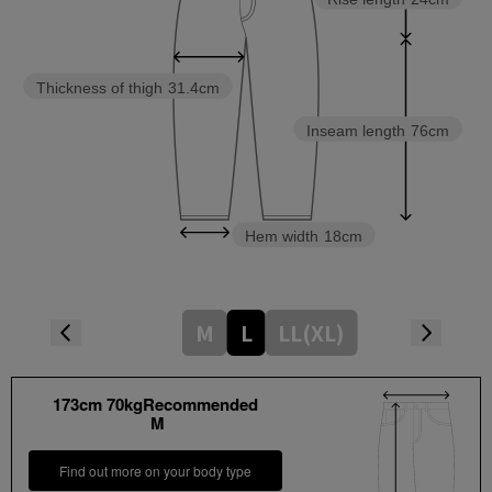
Thickness of thigh
31.4cm
Inseam length
76cm
Hem width
18cm
M
L
LL(XL)
173cm 70kgRecommended
M
Find out more on your body type