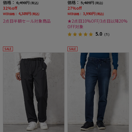
価格：
価格：
6,490円
5,489円
(税込)
(税込)
32%off
27%off
4,389円
3,990円
WEB価格：
(税込)
WEB価格：
(税込)
2点目半額セール対象商品
★2点目10%OFF/3点目以降20%
OFF対象
5.0
（1）
SALE
SALE