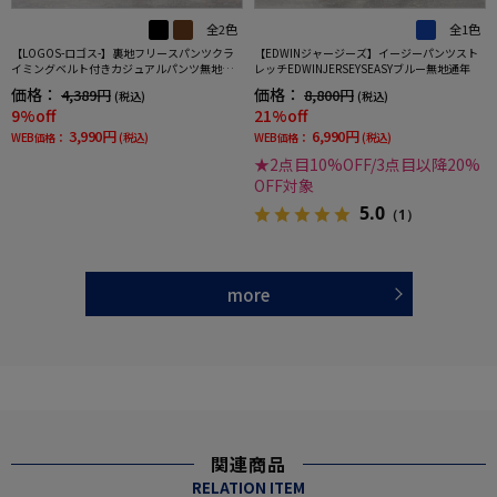
全2色
全1色
【LOGOS-ロゴス-】裏地フリースパンツクラ
【EDWINジャージーズ】イージーパンツスト
イミングベルト付きカジュアルパンツ無地秋
レッチEDWINJERSEYSEASYブルー無地通年
冬
価格：
価格：
4,389円
8,800円
(税込)
(税込)
9%off
21%off
3,990円
6,990円
WEB価格：
(税込)
WEB価格：
(税込)
★2点目10%OFF/3点目以降20%
OFF対象
5.0
（1）
more
関連商品
RELATION ITEM