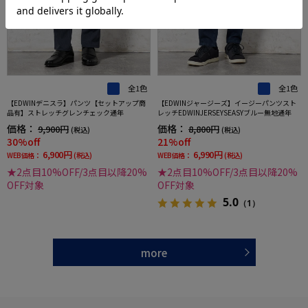
全1色
全1色
【EDWINデニスラ】パンツ【セットアップ商
【EDWINジャージーズ】イージーパンツスト
品有】ストレッチグレンチェック通年
レッチEDWINJERSEYSEASYブルー無地通年
価格：
価格：
9,900円
8,800円
(税込)
(税込)
30%off
21%off
6,900円
6,990円
WEB価格：
(税込)
WEB価格：
(税込)
★2点目10%OFF/3点目以降20%
★2点目10%OFF/3点目以降20%
OFF対象
OFF対象
5.0
（1）
more