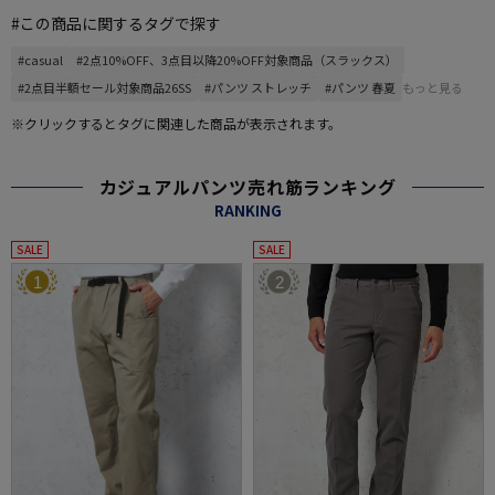
#この商品に関するタグで探す
#casual
#2点10%OFF、3点目以降20%OFF対象商品（スラックス）
#2点目半額セール対象商品26SS
#パンツ ストレッチ
#パンツ 春夏
もっと見る
※クリックするとタグに関連した商品が表示されます。
カジュアルパンツ売れ筋ランキング
RANKING
SALE
SALE
1
2