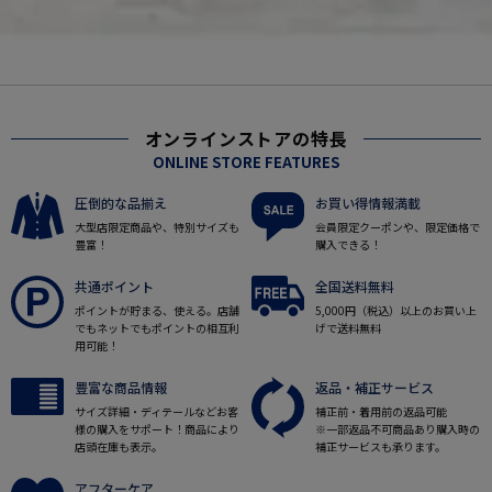
オンラインストアの特長
ONLINE STORE FEATURES
圧倒的な品揃え
お買い得情報満載
大型店限定商品や、特別サイズも
会員限定クーポンや、限定価格で
豊富！
購入できる！
共通ポイント
全国送料無料
ポイントが貯まる、使える。店舗
5,000円（税込）以上のお買い上
でもネットでもポイントの相互利
げで送料無料
用可能！
豊富な商品情報
返品・補正サービス
サイズ詳細・ディテールなどお客
補正前・着用前の返品可能
様の購入をサポート！商品により
※一部返品不可商品あり購入時の
店頭在庫も表示。
補正サービスも承ります。
アフターケア