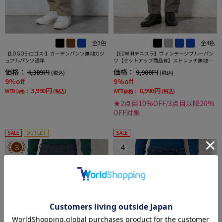
全3色
全4色
【LOGOS-ロゴス-】ガーデンパンツ無地カジ
【EDWINデニスラ】ヴィンテージブルーパン
ュアルパンツ通年
ツ【セットアップ商品有】ストレッチ無地通
年
価格：
価格：
4,389円
9,900円
(税込)
(税込)
9%off
9%off
3,990円
8,990円
WEB価格：
(税込)
WEB価格：
(税込)
★2点目10%OFF/3点目以降20%
OFF対象
SALE
OUTLET
SALE
3
4