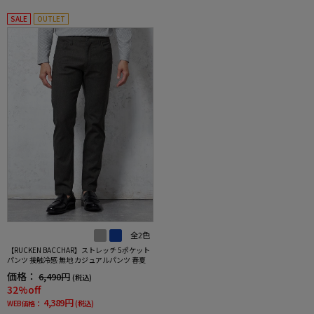
SALE
OUTLET
全2色
【RUCKEN BACCHAR】ストレッチ 5ポケット
パンツ 接触冷感 無地 カジュアルパンツ 春夏
価格：
6,490円
(税込)
32%off
4,389円
WEB価格：
(税込)