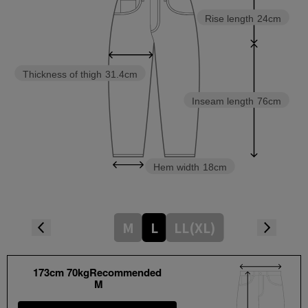
Rise length
24cm
Thickness of thigh
31.4cm
Inseam length
76cm
Hem width
18cm
M
L
LL(XL)
173cm 70kgRecommended
M