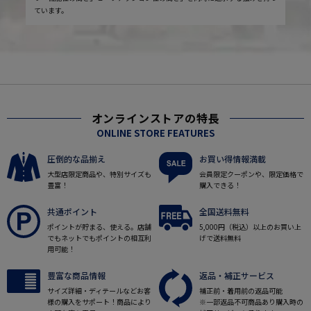
ています。
オンラインストアの特長
ONLINE STORE FEATURES
圧倒的な品揃え
お買い得情報満載
大型店限定商品や、特別サイズも
会員限定クーポンや、限定価格で
豊富！
購入できる！
共通ポイント
全国送料無料
ポイントが貯まる、使える。店舗
5,000円（税込）以上のお買い上
でもネットでもポイントの相互利
げで送料無料
用可能！
豊富な商品情報
返品・補正サービス
サイズ詳細・ディテールなどお客
補正前・着用前の返品可能
様の購入をサポート！商品により
※一部返品不可商品あり購入時の