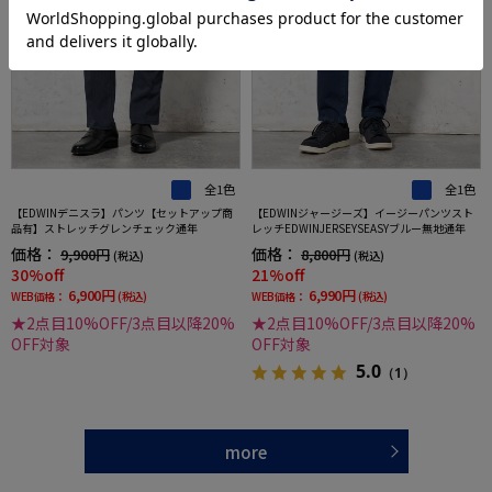
全1色
全1色
【EDWINデニスラ】パンツ【セットアップ商
【EDWINジャージーズ】イージーパンツスト
品有】ストレッチグレンチェック通年
レッチEDWINJERSEYSEASYブルー無地通年
価格：
価格：
9,900円
8,800円
(税込)
(税込)
30%off
21%off
6,900円
6,990円
WEB価格：
(税込)
WEB価格：
(税込)
★2点目10%OFF/3点目以降20%
★2点目10%OFF/3点目以降20%
OFF対象
OFF対象
5.0
（1）
more