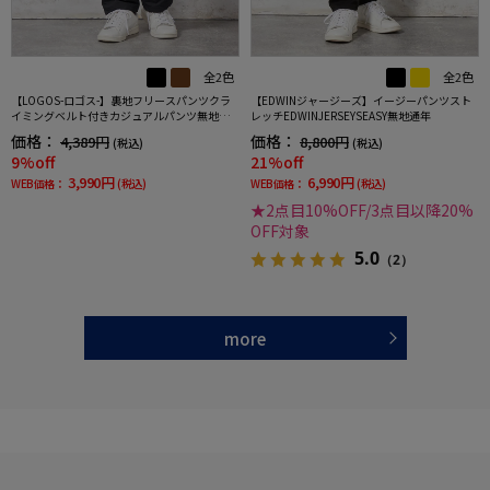
全2色
全2色
【LOGOS-ロゴス-】裏地フリースパンツクラ
【EDWINジャージーズ】イージーパンツスト
イミングベルト付きカジュアルパンツ無地秋
レッチEDWINJERSEYSEASY無地通年
冬
価格：
価格：
4,389円
8,800円
(税込)
(税込)
9%off
21%off
3,990円
6,990円
WEB価格：
(税込)
WEB価格：
(税込)
★2点目10%OFF/3点目以降20%
OFF対象
5.0
（2）
more