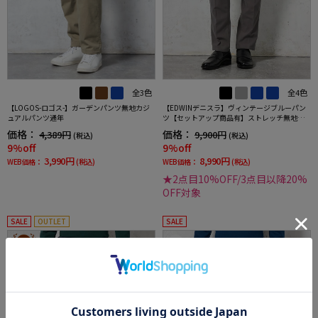
全3色
全4色
【LOGOS-ロゴス-】ガーデンパンツ無地カジ
【EDWINデニスラ】ヴィンテージブルーパン
ュアルパンツ通年
ツ【セットアップ商品有】ストレッチ無地通
年
価格：
価格：
4,389円
9,900円
(税込)
(税込)
9%off
9%off
3,990円
8,990円
WEB価格：
(税込)
WEB価格：
(税込)
★2点目10%OFF/3点目以降20%
OFF対象
SALE
OUTLET
SALE
3
4