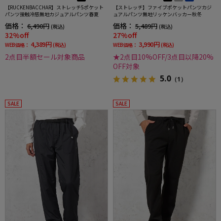
【RUCKENBACCHAR】ストレッチ5ポケット
【ストレッチ】ファイブポケットパンツカジ
パンツ接触冷感無地カジュアルパンツ春夏
ュアルパンツ無地リッケンバッカー秋冬
価格：
価格：
6,490円
5,489円
(税込)
(税込)
32%off
27%off
4,389円
3,990円
WEB価格：
(税込)
WEB価格：
(税込)
2点目半額セール対象商品
★2点目10%OFF/3点目以降20%
OFF対象
5.0
（1）
SALE
SALE