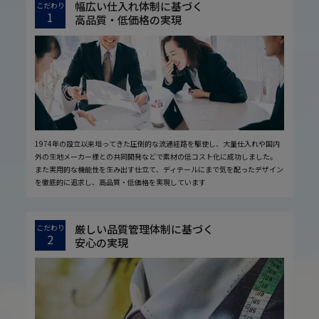
幅広い仕入れ体制に基づく
こだわり
1
高品質・低価格の実現
1974年の設立以来培ってきた圧倒的な流通経路を駆使し、大量仕入れや国内
外の生地メーカー様との共同開発などで素材の低コスト化に成功しました。
また実用的な機能性を生み出す仕立て、ディテールにまで気を配ったデザイン
を徹底的に追求し、高品質・低価格を実現しています
厳しい品質管理体制に基づく
こだわり
2
安心の実現