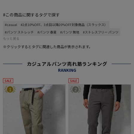
#この商品に関するタグで探す
#casual
#2点10%OFF、3点目以降20%OFF対象商品（スラックス）
#パンツ ストレッチ
#パンツ 春夏
#パンツ 無地
#ストレスフリー パンツ
もっと見る
※クリックするとタグに関連した商品が表示されます。
カジュアルパンツ売れ筋ランキング
RANKING
SALE
SALE
1
2