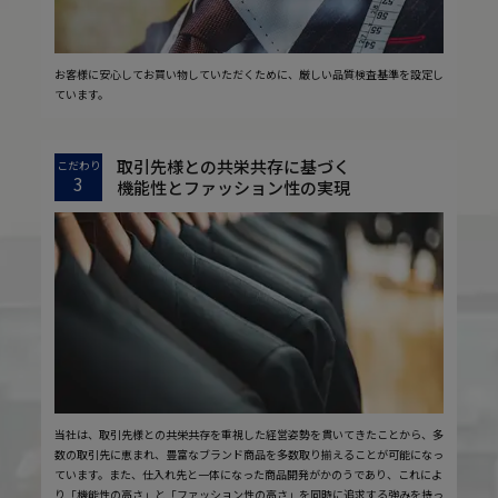
お客様に安心してお買い物していただくために、厳しい品質検査基準を設定し
ています。
取引先様との共栄共存に基づく
こだわり
3
機能性とファッション性の実現
当社は、取引先様との共栄共存を重視した経営姿勢を貫いてきたことから、多
数の取引先に恵まれ、豊富なブランド商品を多数取り揃えることが可能になっ
ています。また、仕入れ先と一体になった商品開発がかのうであり、これによ
り「機能性の高さ」と「ファッション性の高さ」を同時に追求する強みを持っ