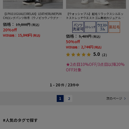
【1PIU1UGUALE3RELAX】LEATHERLINEPUN
【ウォッシャブル】起毛リラックスシルエッ
CHロングパンツ秋冬（ウノピゥウノウグァー
トストレッチウエストゴム無地カジュアルパ
レトレ）
ンツWALKPLUS秋冬
価格：
19,800円
(税込)
20%off
15,840円
WEB価格：
(税込)
価格：
5,489円
(税込)
50%off
2,744円
WEB価格：
(税込)
5.0
（2）
★2点目10%OFF/3点目以降20%
OFF対象
1 - 20
23
件 /
件中
1
2
次のページ
#人気のタグで探す