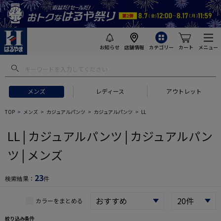
お知らせ
店舗情報
カテゴリー
カート
メニュー
 ギフトにおすすめ
#セットアップ スーツ
#長袖 ワイシャツ
#スー
メンズ
レディース
アウトレット
TOP
メンズ
カジュアルパンツ
カジュアルパンツ
LL
LL | カジュアルパンツ | カジュアルパン
ツ | メンズ
23
検索結果：
件
カラーをまとめる
絞り込み条件