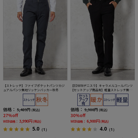
【ストレッチ】ファイブポケットパンツカジ
【EDWINデニスラ】キャラメルコールパンツ
ュアルパンツ無地リッケンバッカー秋冬
【セットアップ商品有】軽量ストレッチ無地
秋冬
価格：
価格：
5,489円
9,900円
(税込)
(税込)
27%off
30%off
3,990円
6,900円
WEB価格：
(税込)
WEB価格：
(税込)
5.0
4.0
（1）
（1）