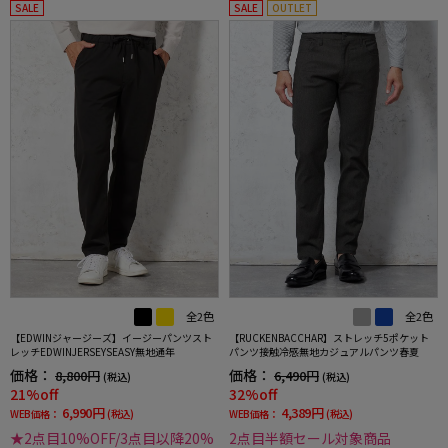
SALE
SALE
OUTLET
全2色
全2色
【EDWINジャージーズ】イージーパンツスト
【RUCKENBACCHAR】ストレッチ5ポケット
レッチEDWINJERSEYSEASY無地通年
パンツ接触冷感無地カジュアルパンツ春夏
価格：
価格：
8,800円
6,490円
(税込)
(税込)
21%off
32%off
6,990円
4,389円
WEB価格：
(税込)
WEB価格：
(税込)
★2点目10%OFF/3点目以降20%
2点目半額セール対象商品