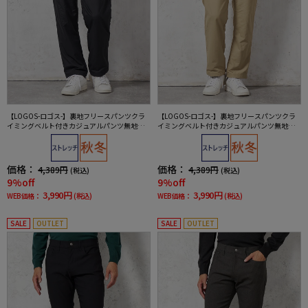
【LOGOS-ロゴス-】裏地フリースパンツクラ
【LOGOS-ロゴス-】裏地フリースパンツクラ
イミングベルト付きカジュアルパンツ無地秋
イミングベルト付きカジュアルパンツ無地秋
冬
冬
価格：
価格：
4,389円
4,389円
(税込)
(税込)
9%off
9%off
3,990円
3,990円
WEB価格：
(税込)
WEB価格：
(税込)
SALE
OUTLET
SALE
OUTLET