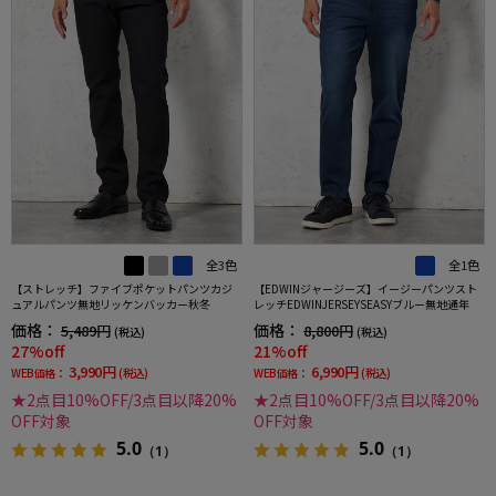
全3色
全1色
【ストレッチ】ファイブポケットパンツカジ
【EDWINジャージーズ】イージーパンツスト
ュアルパンツ無地リッケンバッカー秋冬
レッチEDWINJERSEYSEASYブルー無地通年
価格：
価格：
5,489円
8,800円
(税込)
(税込)
27%off
21%off
3,990円
6,990円
WEB価格：
(税込)
WEB価格：
(税込)
★2点目10%OFF/3点目以降20%
★2点目10%OFF/3点目以降20%
OFF対象
OFF対象
5.0
5.0
（1）
（1）