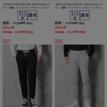
【1PIU1UGUALE3RELAX】HEMLOGOロング
【1PIU1UGUALE3RELAX】HEMLOGOロング
パンツ通年（ウノピゥウノウグァーレトレ）
パンツ通年（ウノピゥウノウグァーレトレ）
価格：
価格：
17,930円
17,930円
(税込)
(税込)
20%off
20%off
14,344円
14,344円
WEB価格：
(税込)
WEB価格：
(税込)
SALE
SALE