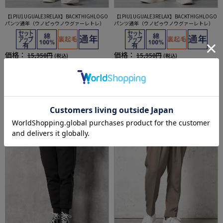
【1PIU1UGUALE3RELAX】BACKTHIGHLOGO
【1PIU1UGUALE3RELAX】BACKTHIGHLOGO
パンツ通年（ウノピゥウノウグァーレトレ）
パンツ通年（ウノピゥウノウグァーレトレ）
価格：
価格：
15,950円
15,950円
(税込)
(税込)
20%off
20%off
12,760円
12,760円
WEB価格：
(税込)
WEB価格：
(税込)
SALE
SALE
OUTLET