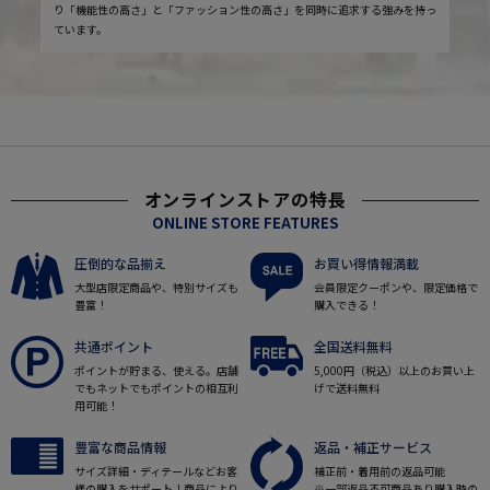
り「機能性の高さ」と「ファッション性の高さ」を同時に追求する強みを持っ
ています。
オンラインストアの特長
ONLINE STORE FEATURES
圧倒的な品揃え
お買い得情報満載
大型店限定商品や、特別サイズも
会員限定クーポンや、限定価格で
豊富！
購入できる！
共通ポイント
全国送料無料
ポイントが貯まる、使える。店舗
5,000円（税込）以上のお買い上
でもネットでもポイントの相互利
げで送料無料
用可能！
豊富な商品情報
返品・補正サービス
サイズ詳細・ディテールなどお客
補正前・着用前の返品可能
様の購入をサポート！商品により
※一部返品不可商品あり購入時の