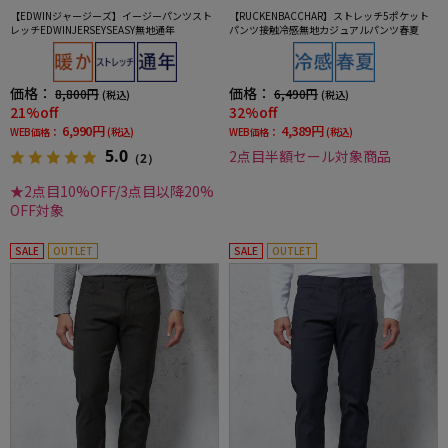
【EDWINジャージーズ】イージーパンツスト
【RUCKENBACCHAR】ストレッチ5ポケット
レッチEDWINJERSEYSEASY無地通年
パンツ接触冷感無地カジュアルパンツ春夏
価格：
価格：
8,800円
6,490円
(税込)
(税込)
21%off
32%off
6,990円
4,389円
WEB価格：
(税込)
WEB価格：
(税込)
5.0
2点目半額セール対象商品
（2）
★2点目10%OFF/3点目以降20%
OFF対象
SALE
OUTLET
SALE
OUTLET