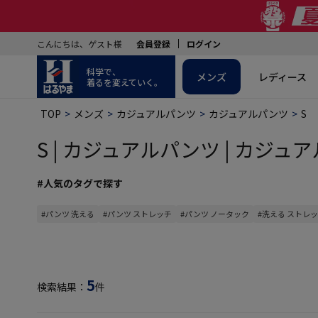
こんにちは、ゲスト様
会員登録
ログイン
科学で、
メンズ
レディース
着るを変えていく。
TOP
メンズ
カジュアルパンツ
カジュアルパンツ
S
S | カジュアルパンツ | カジュア
#人気のタグで探す
#パンツ 洗える
#パンツ ストレッチ
#パンツ ノータック
#洗える ストレ
5
検索結果：
件