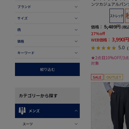
ンツカジュアルパン
ブランド
バッカー秋冬
サイズ
5,489円
価格：
(税
柄
27%off
3,990円
WEB価格：
価格
5.0
（
キーワード
★2点目10%OFF/3
対象
絞り込む
SALE
OUTLET
カテゴリー
から探す
メンズ
スーツ