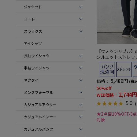
ジャケット
コート
スラックス
アイシャツ
【ウォッシャブル】
長袖ワイシャツ
シルエットストレッ
無地カジュアルパンツW
半袖ワイシャツ
冬
5,489円
ネクタイ
価格：
(税
50%off
メンズフォーマル
2,744円
WEB価格：
5.0
（
カジュアルアウター
★2点目10%OFF/3
カジュアルインナー
対象
カジュアルパンツ