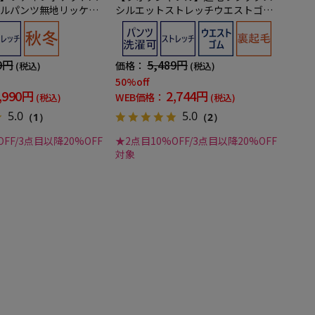
ルパンツ無地リッケン
シルエットストレッチウエストゴム
無地カジュアルパンツWALKPLUS秋
冬
9円
5,489円
価格：
(税込)
(税込)
50%off
,990円
2,744円
WEB価格：
(税込)
(税込)
5.0
5.0
（1）
（2）
FF/3点目以降20%OFF
★2点目10%OFF/3点目以降20%OFF
対象