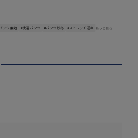
#パンツ 無地
#快適 パンツ
#パンツ 秋冬
#ストレッチ 通年
もっと見る