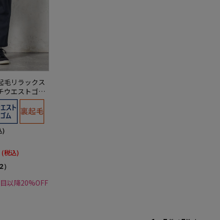
起毛リラックス
チウエストゴム
ALKPLUS秋
込)
(税込)
2）
点目以降20%OFF