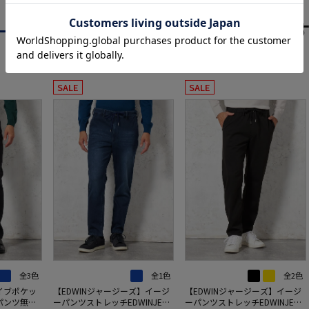
あなたへのおす
RECOMMEND ITEM
SALE
SALE
全3色
全1色
全2色
イブポケッ
【EDWINジャージーズ】イージ
【EDWINジャージーズ】イージ
パンツ無地
ーパンツストレッチEDWINJERS
ーパンツストレッチEDWINJERS