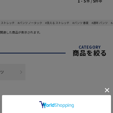
1 - 5
5
件 /
件中
 ストレッチ
#パンツ ノータック
#洗える ストレッチ
#パンツ 春夏
#通年 パンツ
関連した商品が表示されます。
CATEGORY
商品を絞る
ツ