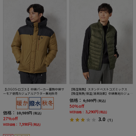
【LOGOS-ロゴス-】中綿パーカー蓄熱中綿サ
【吸湿発熱】スタンドベストコズミックス
ーモア使用カジュアルアウター無地秋冬
【吸湿発熱/保温/消臭効果】中綿無地カジュア
ルアウターリッケンバッカー秋冬
価格：
6,589円
(税込)
50%off
3,290円
価格：
WEB価格：
(税込)
10,989円
(税込)
27%off
3.0
（1）
7,990円
WEB価格：
(税込)