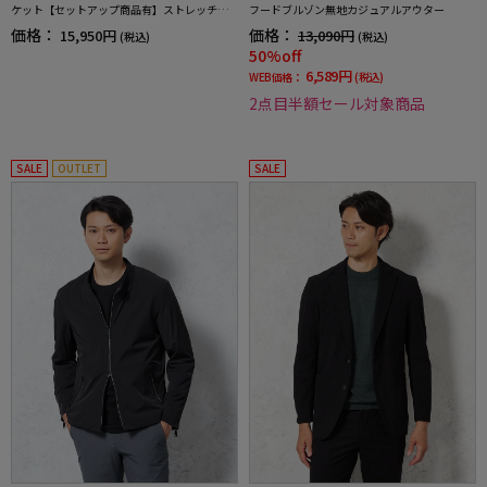
ケット【セットアップ商品有】ストレッチ無
フードブルゾン無地カジュアルアウター
地通年
価格：
価格：
15,950円
13,090円
(税込)
(税込)
50%off
6,589円
WEB価格：
(税込)
2点目半額セール対象商品
SALE
OUTLET
SALE