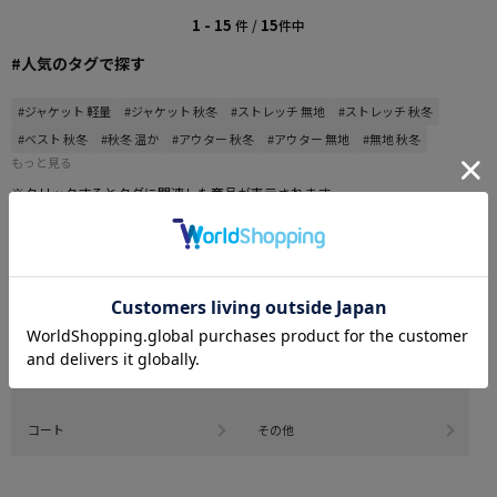
1 - 15
15
件 /
件中
#人気のタグで探す
#ジャケット 軽量
#ジャケット 秋冬
#ストレッチ 無地
#ストレッチ 秋冬
#ベスト 秋冬
#秋冬 温か
#アウター 秋冬
#アウター 無地
#無地 秋冬
もっと見る
※クリックするとタグに関連した商品が表示されます。
CATEGORY
商品を絞る
ブルゾン
ベスト
ジャケット
スポーツウェア
コート
その他