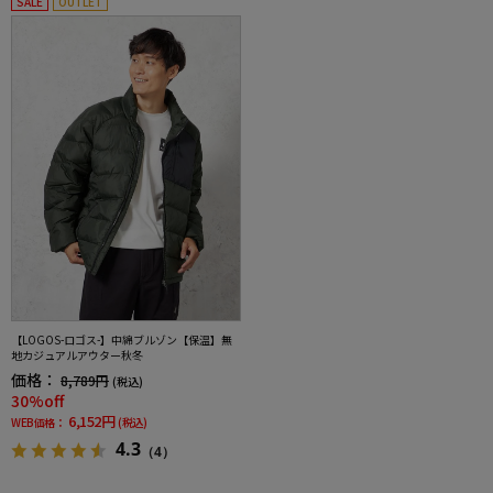
SALE
OUTLET
【LOGOS-ロゴス-】中綿ブルゾン【保温】無
地カジュアルアウター秋冬
価格：
8,789円
(税込)
30%off
6,152円
WEB価格：
(税込)
4.3
（4）