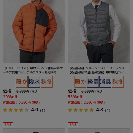
【LOGOS-ロゴス-】中綿ブルゾン蓄熱中綿サ
【吸湿発熱】Ｖネックベストコズミックス
ーモア使用カジュアルアウター無地秋冬
【吸湿発熱/保温/消臭効果】中綿無地カジュア
ルアウターリッケンバッカー秋冬
価格：
価格：
8,789円
6,589円
(税込)
(税込)
20%off
55%off
6,990円
2,990円
WEB価格：
(税込)
WEB価格：
(税込)
4.0
4.8
（1）
（4）
SALE
SALE