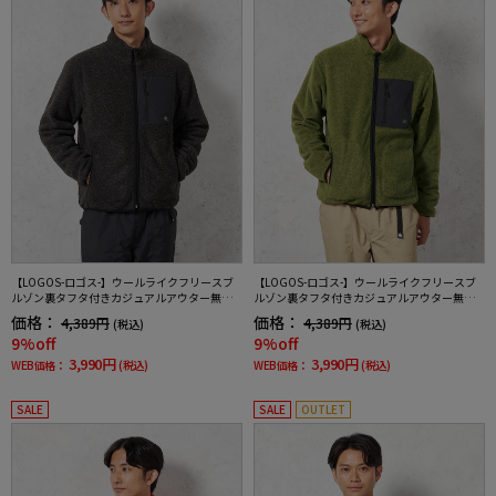
【LOGOS-ロゴス-】ウールライクフリースブ
【LOGOS-ロゴス-】ウールライクフリースブ
ルゾン裏タフタ付きカジュアルアウター無地
ルゾン裏タフタ付きカジュアルアウター無地
秋冬
秋冬
価格：
価格：
4,389円
4,389円
(税込)
(税込)
9%off
9%off
3,990円
3,990円
WEB価格：
(税込)
WEB価格：
(税込)
SALE
SALE
OUTLET