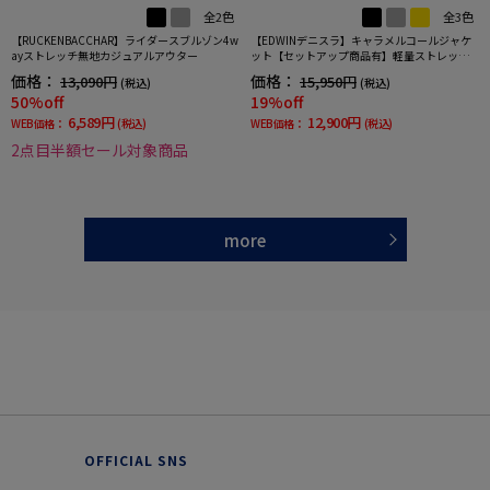
全2色
全3色
【RUCKENBACCHAR】ライダースブルゾン4w
【EDWINデニスラ】キャラメルコールジャケ
ayストレッチ無地カジュアルアウター
ット【セットアップ商品有】軽量ストレッチ
無地秋冬
価格：
価格：
13,090円
15,950円
(税込)
(税込)
50%off
19%off
6,589円
12,900円
WEB価格：
(税込)
WEB価格：
(税込)
2点目半額セール対象商品
more
OFFICIAL SNS