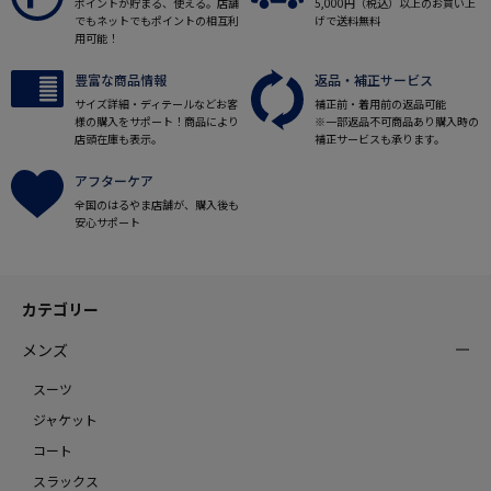
ポイントが貯まる、使える。店舗
5,000円（税込）以上のお買い上
でもネットでもポイントの相互利
げで送料無料
用可能！
豊富な商品情報
返品・補正サービス
サイズ詳細・ディテールなどお客
補正前・着用前の返品可能
様の購入をサポート！商品により
※一部返品不可商品あり購入時の
店頭在庫も表示。
補正サービスも承ります。
アフターケア
全国のはるやま店舗が、購入後も
安心サポート
カテゴリー
メンズ
スーツ
ジャケット
コート
スラックス