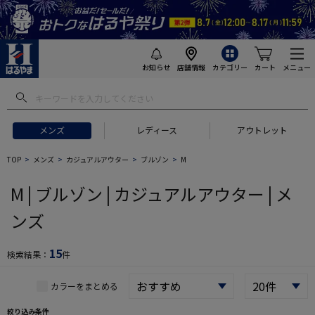
お知らせ
店舗情報
カテゴリー
カート
メニュー
 ギフトにおすすめ
#セットアップ スーツ
#長袖 ワイシャツ
#スー
メンズ
レディース
アウトレット
TOP
メンズ
カジュアルアウター
ブルゾン
M
M | ブルゾン | カジュアルアウター | メ
ンズ
15
検索結果：
件
カラーをまとめる
絞り込み条件