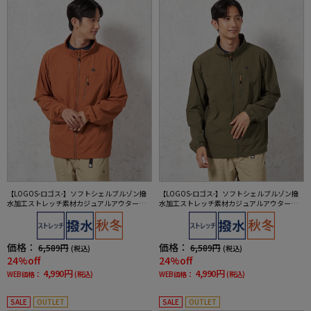
【LOGOS-ロゴス-】ソフトシェルブルゾン撥
【LOGOS-ロゴス-】ソフトシェルブルゾン撥
水加工ストレッチ素材カジュアルアウター無
水加工ストレッチ素材カジュアルアウター無
地秋冬
地秋冬
価格：
価格：
6,589円
6,589円
(税込)
(税込)
24%off
24%off
4,990円
4,990円
WEB価格：
(税込)
WEB価格：
(税込)
SALE
OUTLET
SALE
OUTLET