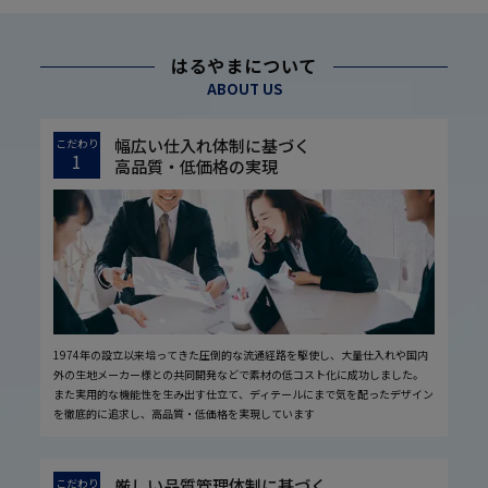
はるやまについて
ABOUT US
幅広い仕入れ体制に基づく
こだわり
1
高品質・低価格の実現
1974年の設立以来培ってきた圧倒的な流通経路を駆使し、大量仕入れや国内
外の生地メーカー様との共同開発などで素材の低コスト化に成功しました。
また実用的な機能性を生み出す仕立て、ディテールにまで気を配ったデザイン
を徹底的に追求し、高品質・低価格を実現しています
厳しい品質管理体制に基づく
こだわり