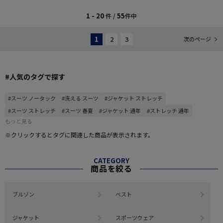
1 - 20
55
件 /
件中
1
2
3
次のページ
#人気のタグで探す
#スーツ ノータック
#洗える スーツ
#ジャケット ストレッチ
#スーツ ストレッチ
#スーツ 春夏
#ジャケット 通年
#ストレッチ 通年
もっと見る
※クリックするとタグに関連した商品が表示されます。
CATEGORY
商品を絞る
ブルゾン
ベスト
ジャケット
スポーツウェア