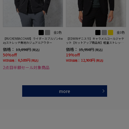
全2色
全3色
【RUCKENBACCHAR】ライダースブルゾン4w
【EDWINデニスラ】キャラメルコールジャケ
ayストレッチ無地カジュアルアウター
ット【セットアップ商品有】軽量ストレッチ
無地秋冬
価格：
価格：
13,090円
15,950円
(税込)
(税込)
50%off
19%off
6,589円
12,900円
WEB価格：
(税込)
WEB価格：
(税込)
2点目半額セール対象商品
more