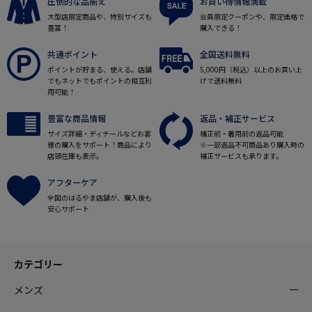
圧倒的な品揃え
お買い得情報満載
大型店限定商品や、特別サイズも
会員限定クーポンや、限定価格で
豊富！
購入できる！
共通ポイント
全国送料無料
ポイントが貯まる、使える。店舗
5,000円（税込）以上のお買い上
でもネットでもポイントの相互利
げで送料無料
用可能！
豊富な商品情報
返品・補正サービス
サイズ詳細・ディテールなどお客
補正前・着用前の返品可能
様の購入をサポート！商品により
※一部返品不可商品あり購入時の
店頭在庫も表示。
補正サービスも承ります。
アフターケア
全国のはるやま店舗が、購入後も
安心サポート
カテゴリー
メンズ