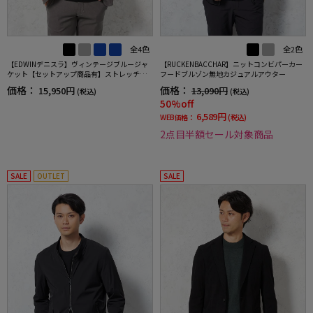
全4色
全2色
【EDWINデニスラ】ヴィンテージブルージャ
【RUCKENBACCHAR】ニットコンビパーカー
ケット【セットアップ商品有】ストレッチ無
フードブルゾン無地カジュアルアウター
地通年
価格：
価格：
15,950円
13,090円
(税込)
(税込)
50%off
6,589円
WEB価格：
(税込)
2点目半額セール対象商品
SALE
OUTLET
SALE