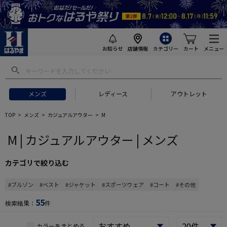
お知らせ
店舗情報
カテゴリー
カート
メニュー
 ギフトにおすすめ
#セットアップ スーツ
#長袖 ワイシャツ
#スー
メンズ
レディース
アウトレット
TOP
メンズ
カジュアルアウター
M
M | カジュアルアウター | メンズ
カテゴリで絞り込む
#ブルゾン
#ベスト
#ジャケット
#スポーツウェア
#コート
#その他
55
検索結果：
件
カラーをまとめる