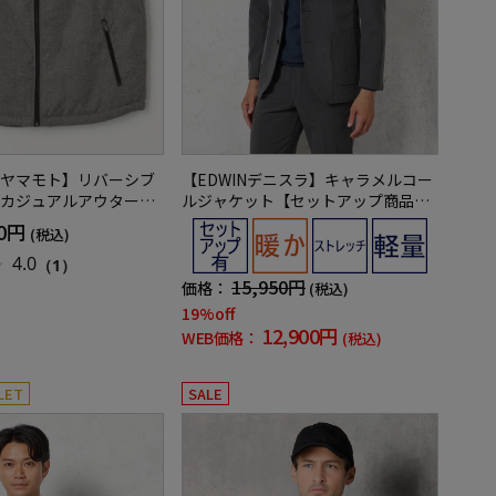
ヤマモト】リバーシブ
【EDWINデニスラ】キャラメルコー
カジュアルアウター無
ルジャケット【セットアップ商品
有】軽量ストレッチ無地秋冬
90円
(税込)
4.0
（1）
15,950円
価格：
(税込)
19%off
12,900円
WEB価格：
(税込)
LET
SALE