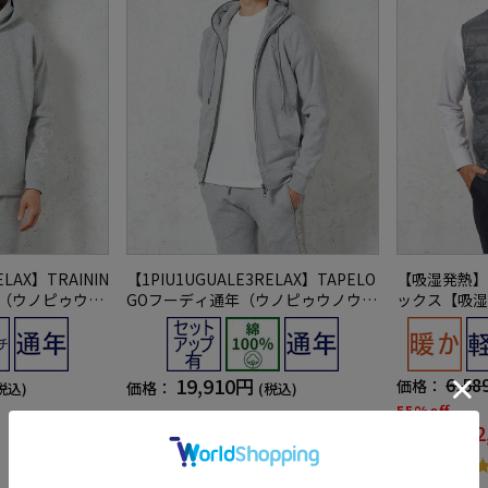
ELAX】TRAININ
【1PIU1UGUALE3RELAX】TAPELO
【吸湿発熱】
年（ウノピゥウノ
GOフーディ通年（ウノピゥウノウグ
ックス【吸湿
ァーレトレ）
中綿無地カジ
ンバッカー秋
19,910円
6,58
価格：
価格：
税込)
(税込)
55%off
2
WEB価格：