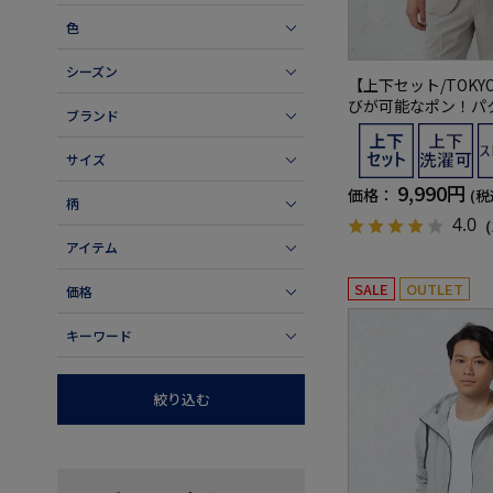
色
シーズン
【上下セット/TOKY
びが可能なポン！パ
ブランド
グルパッカブルセッ
サイズ
9,990円
価格：
(税
柄
4.0
（
アイテム
SALE
OUTLET
価格
キーワード
絞り込む