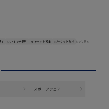
通年
#ストレッチ 通年
#ジャケット 軽量
#ジャケット 無地
もっと見る
スポーツウェア