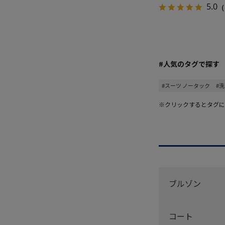
5.0
（
#人気のタグで探す
#スーツ ノータック
#
※クリックするとタグに
ブルゾン
コート