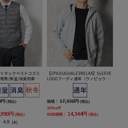
Ｖネックベストコズミ
【1PIU1UGUALE3RELAX】SLEEVE
発熱/保温/消臭効果】
LOGOフーディ通年（ウノピゥウノ
ュアルアウターリッケ
ウグァーレトレ）
冬
9円
17,930円
価格：
(税込)
(税込)
20%off
,990円
14,344円
WEB価格：
(税込)
(税込)
4.8
（4）