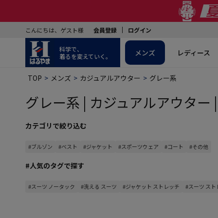
こんにちは、ゲスト様
会員登録
ログイン
科学で、
メンズ
レディース
着るを変えていく。
TOP
メンズ
カジュアルアウター
グレー系
グレー系 | カジュアルアウター |
カテゴリで絞り込む
#ブルゾン
#ベスト
#ジャケット
#スポーツウェア
#コート
#その他
#人気のタグで探す
#スーツ ノータック
#洗える スーツ
#ジャケット ストレッチ
#スーツ ス