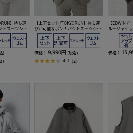
ORUN】持ち運
【上下セット/TOKYORUN】持ち運
【EDWIN
クトスーツシン
びが可能なポン！パクトスーツシン
ルージャケッ
トアップ
グルパッカブルセットアップ
有】ストレッ
9,990円
15,
価格：
価格：
込)
(税込)
4.0
2）
（2）