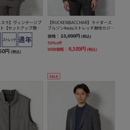
デニスラ】ヴィンテージブ
【RUCKENBACCHAR】ライダース
ト【セットアップ商品
ブルゾン4wayストレッチ無地カジュ
チ無地通年
アルアウター
13,090円
価格：
(税込)
50%off
6,589円
WEB価格：
(税込)
950円
(税込)
SALE