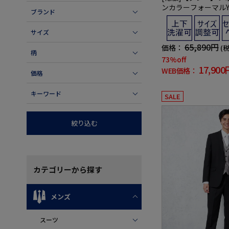
ンカラーフォーマルYKb
ブランド
URAセレモニー通年
サイズ
65,890円
価格：
(
柄
73%off
17,900
WEB価格：
価格
キーワード
SALE
絞り込む
カテゴリー
から探す
メンズ
スーツ