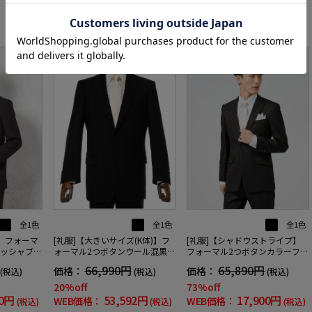
RECOMMEND ITEM
SALE
SALE
OUTLET
全1色
全1色
全1色
】フォーマ
[礼服]【シャドウストライプ】
[礼服]【大きいサイズ(K体)】フ
ォッシャブル
フォーマル2つボタンカラーフォ
ォーマル2つボタンウール混黒無
ー仕様黒無
ーマルYKbyYUMIKATSURAセレ
地リージェントハウス通年礼服
65,890円
66,990円
価格：
価格：
(税込)
(税込)
(税込)
モニー通年礼服
【定番】
73%off
20%off
00円
17,900円
53,592円
WEB価格：
WEB価格：
(税込)
(税込)
(税込)