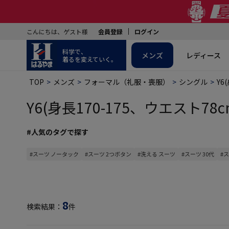
こんにちは、ゲスト様
会員登録
ログイン
科学で、
メンズ
レディース
着るを変えていく。
TOP
メンズ
フォーマル（礼服・喪服）
シングル
Y6
Y6(身長170-175、ウエスト78
#人気のタグで探す
#スーツ ノータック
#スーツ 2つボタン
#洗える スーツ
#スーツ 30代
#
8
検索結果：
件