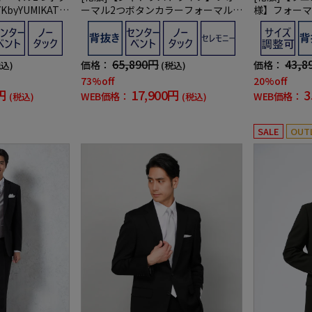
yYUMIKATS
ーマル2つボタンカラーフォーマルY
様】フォーマ
KbyYUMIKATSURAセレモニー通年礼
材ブラック無
服
ムデザイン】
65,890円
43,8
価格：
価格：
税込)
(税込)
73%off
20%off
円
17,900円
3
WEB価格：
WEB価格：
(税込)
(税込)
SALE
OUT