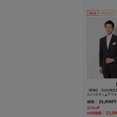
SALE
OUTLET
【即納】【WEB限定
ル2つボタン上下ウ
ウエストアジャスタ
21,890円
価格：
地通年礼服
31%off
15,0
WEB価格：