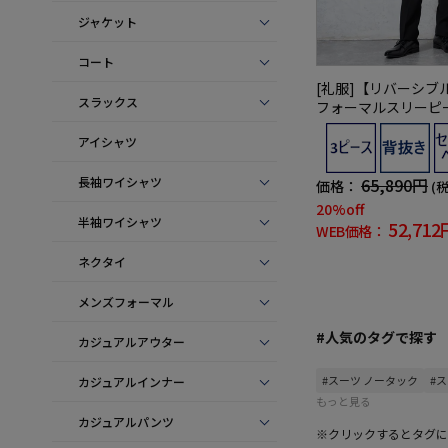
ジャケット
コート
[礼服]【リバーシブ
スラックス
フォーマルスリーピ
バーシブルベストne
アイシャツ
番】【スリムデザイ
長袖ワイシャツ
65,890円
価格：
(
20%off
半袖ワイシャツ
52,712
WEB価格：
ネクタイ
メンズフォーマル
#人気のタグで探す
カジュアルアウター
#スーツ ノータック
#
カジュアルインナー
もっと見る
カジュアルパンツ
※クリックするとタグに