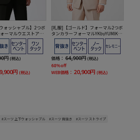
下ウォッシャブル】2つボ
[礼服]【ゴールド】フォーマル2つボ
ォーマルウエストアジ
タンカラーフォーマルYKbyYUMIKAT
i-Formalアイフォー
SURAセレモニー通年礼服
服【定番】
90円
64,900円
価格：
(税込)
(税込)
68%off
9,900円
20,900円
WEB価格：
(税込)
(税込)
#スーツ 上下ウォッシャブル
#スーツ 背抜き
#スーツ ストライプ