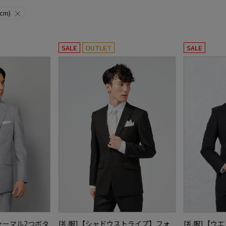
cm)
SALE
OUTLET
SALE
ォーマル2つボタ
[礼服]【シャドウストライプ】フォ
[礼服]【ウ