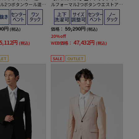
ル2つボタンウール混素
ルフォーマル2つボタンウエストアジ
地nero通年礼服【スリ
ャスター仕様通年礼服【i-Formalア
イフォーマル】
90円
59,290円
価格：
(税込)
(税込)
20%off
5,112円
47,432円
WEB価格：
(税込)
(税込)
LET
SALE
OUTLET