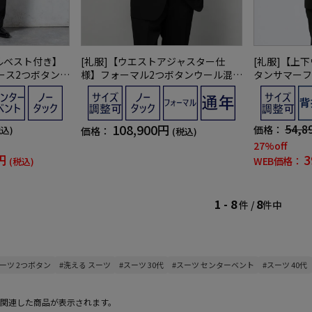
ルベスト付き】
[礼服]【ウエストアジャスター仕
[礼服]【上
ース2つボタンリ
様】フォーマル2つボタンウール混黒
タンサマーフ
ro通年礼服【定
無地STOVEL&MASON通年礼服【定
ャスター仕様【
ン】
番】
マル】春夏礼
108,900円
54,8
価格：
税込)
価格：
(税込)
27%off
円
3
WEB価格：
(税込)
1 - 8
8
件 /
件中
スーツ 2つボタン
#洗える スーツ
#スーツ 30代
#スーツ センターベント
#スーツ 40代
関連した商品が表示されます。