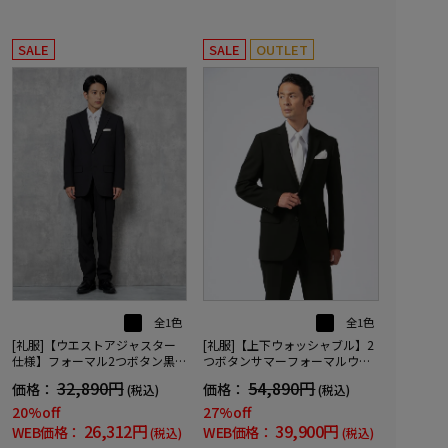
SALE
SALE
OUTLET
全1色
全1色
[礼服]【ウエストアジャスター
[礼服]【上下ウォッシャブル】2
仕様】フォーマル2つボタン黒無
つボタンサマーフォーマルウエ
地ハントレークラブ通年礼服
ストアジャスター仕様【i-Forma
32,890円
54,890円
価格：
価格：
(税込)
(税込)
【定番】
lアイフォーマル】春夏礼服【定
番】
20%off
27%off
26,312円
39,900円
WEB価格：
WEB価格：
(税込)
(税込)