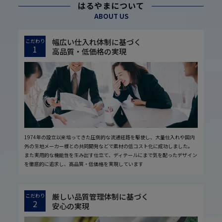
はるやまについて
ABOUT US
幅広い仕入れ体制に基づく
こだわり
1
高品質・低価格の実現
1974年の設立以来培ってきた圧倒的な流通経路を駆使し、大量仕入れや国内
外の生地メーカー様との共同開発などで素材の低コスト化に成功しました。
また実用的な機能性を生み出す仕立て、ディテールにまで気を配ったデザイン
を徹底的に追求し、高品質・低価格を実現しています
厳しい品質管理体制に基づく
こだわり
2
安心の実現