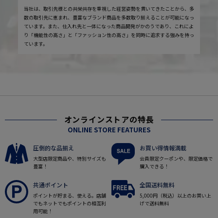
当社は、取引先様との共栄共存を重視した経営姿勢を貫いてきたことから、多
数の取引先に恵まれ、豊富なブランド商品を多数取り揃えることが可能になっ
ています。また、仕入れ先と一体になった商品開発がかのうであり、これによ
り「機能性の高さ」と「ファッション性の高さ」を同時に追求する強みを持っ
ています。
オンラインストアの特長
ONLINE STORE FEATURES
圧倒的な品揃え
お買い得情報満載
大型店限定商品や、特別サイズも
会員限定クーポンや、限定価格で
豊富！
購入できる！
共通ポイント
全国送料無料
ポイントが貯まる、使える。店舗
5,000円（税込）以上のお買い上
でもネットでもポイントの相互利
げで送料無料
用可能！