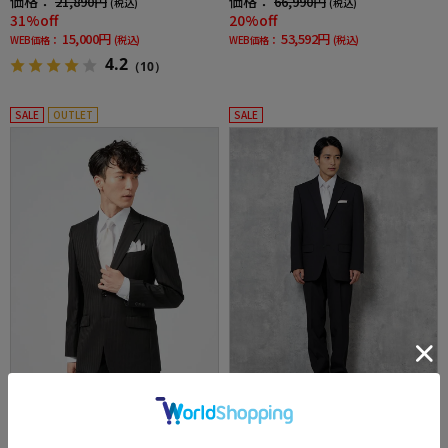
価格：
価格：
21,890円
66,990円
(税込)
(税込)
31%off
20%off
15,000円
53,592円
WEB価格：
(税込)
WEB価格：
(税込)
4.2
（10）
SALE
OUTLET
SALE
全1色
全1色
[礼服]【シャドウストライプ】フォーマル2つ
[礼服]【ウエストアジャスター仕様】フォーマ