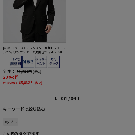
[礼服]【ウエストアジャスター仕様】フォーマ
ル2つボタンワンタック黒無地YKbyYUMIKATS
URA通年礼服【定番】
価格：
81,290円
(税込)
20%off
65,032円
WEB価格：
(税込)
1 - 3
3
件 /
件中
キーワードで絞り込む
#ダブル
#人気のタグで探す