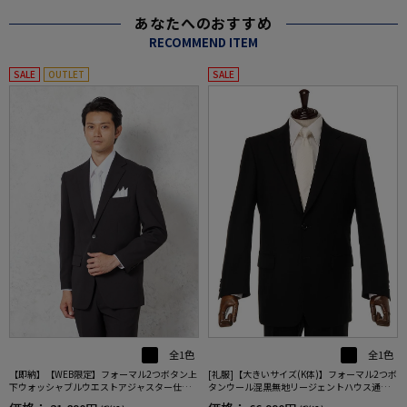
あなたへのおすすめ
RECOMMEND ITEM
SALE
OUTLET
SALE
全1色
全1色
【即納】【WEB限定】フォーマル2つボタン上
[礼服]【大きいサイズ(K体)】フォーマル2つボ
下ウォッシャブルウエストアジャスター仕様
タンウール混黒無地リージェントハウス通年
黒無地通年礼服
礼服【定番】