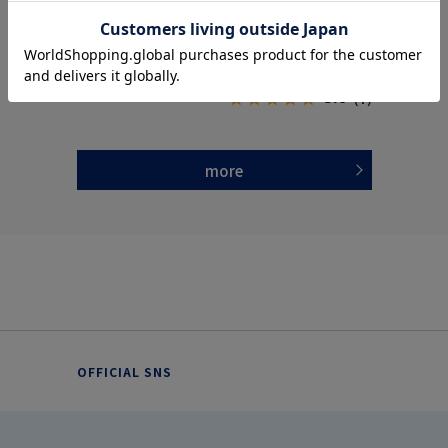
ボタンカラーフォーマルYKbyYUMIKATSURAセ
ル2つボタン黒無地ハントレークラブ通年礼服
レモニー通年礼服
【定番】
価格：
価格：
65,890円
32,890円
(税込)
(税込)
73%off
20%off
17,900円
26,312円
WEB価格：
(税込)
WEB価格：
(税込)
5.0
（1）
more
OFFICIAL SNS