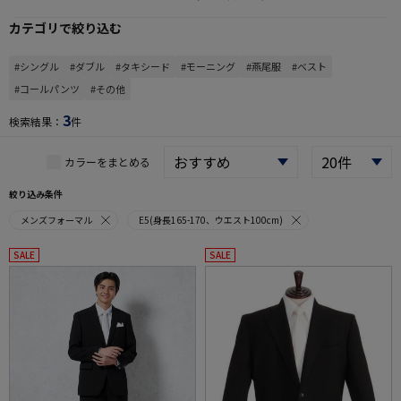
カテゴリで絞り込む
#シングル
#ダブル
#タキシード
#モーニング
#燕尾服
#ベスト
#コールパンツ
#その他
3
検索結果：
件
カラーをまとめる
絞り込み条件
メンズフォーマル
E5(身長165-170、ウエスト100cm)
SALE
SALE