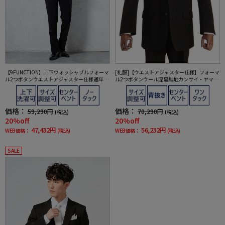
【9FUNCTION】上下ウォッシャブルフォーマ
[礼服]【ウエストアジャスター仕様】フォーマ
ル2つボタンウエストアジャスター仕様通年礼
ル2つボタンウール混黒無地カンサイ・ヤマモ
服【i-Formalアイフォーマル】
ト通年礼服【定番】
価格：
価格：
59,290円
70,290円
(税込)
(税込)
20%off
20%off
47,432円
56,232円
WEB価格：
(税込)
WEB価格：
(税込)
SALE