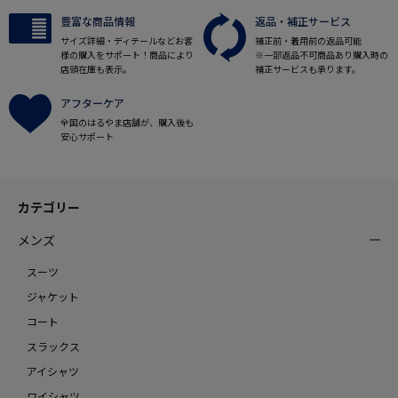
豊富な商品情報
返品・補正サービス
サイズ詳細・ディテールなどお客
補正前・着用前の返品可能
様の購入をサポート！商品により
※一部返品不可商品あり購入時の
店頭在庫も表示。
補正サービスも承ります。
アフターケア
全国のはるやま店舗が、購入後も
安心サポート
カテゴリー
メンズ
スーツ
ジャケット
コート
スラックス
アイシャツ
ワイシャツ