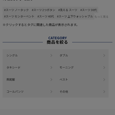
#スーツ ノータック
#スーツ 2つボタン
#洗える スーツ
#スーツ 30代
#スーツ センターベント
#スーツ 40代
#スーツ 上下ウォッシャブル
もっと見る
※クリックするとタグに関連した商品が表示されます。
CATEGORY
商品を絞る
シングル
ダブル
タキシード
モーニング
燕尾服
ベスト
コールパンツ
その他