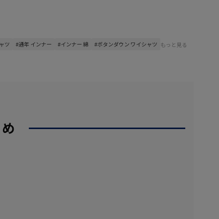
シャツ
#通年 インナー
#インナー 綿
#ボタンダウン ワイシャツ
もっと見る
すめ