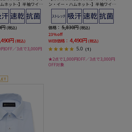
ムネット-】半袖ワイシ
ン・イー・ハムネット-】半袖ワイシ
スカラーセミワイド36
ャツワンピースカラーボタンダウン3
チ吸水速乾へリンボン通
60°ストレッチ吸水速乾チェック通年
0円
5,830円
価格：
(税込)
(税込)
23%off
,490円
4,490円
WEB価格：
(税込)
(税込)
5.0
0円OFF／3点で3,000円
（1）
★2点で1,000円OFF／3点で3,000円
OFF対象
LET