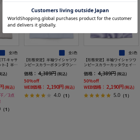
全3色
全1色
全1色
NETT-キャサ
【形態安定】半袖ワイシャツワ
【形態安定】半袖ワイシャツワ
ト-】半袖
ンピースカラーボタンダウン織
ンピースカラーカッタウェイ織
スカラーボ
柄無地ビバリーヒルズポロクラ
柄無地ビバリーヒルズポロクラ
4,389円
4,389円
価格：
価格：
税込)
(税込)
(税込)
トレッチ吸水
ブ春夏
ブ春夏
50%off
50%off
0円
2,190円
2,190円
WEB価格：
WEB価格：
(税込)
(税込)
(税込)
4.0
5.0
FF／3点
（1）
（1）
象
0
（1）