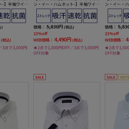
ト-】半袖ワイシ
ン・イー・ハムネット-】半袖ワイシ
ン・イー・ハ
ーセミワイド36
ャツワンピースカラーセミワイド36
ャツワンピー
乾へリンボン通
0°ストレッチ吸水速乾へリンボン通
0°ストレッ
年
年
5,830円
5,83
価格：
価格：
込)
(税込)
23%off
23%off
4,490円
4
WEB価格：
WEB価格：
(税込)
(税込)
／3点で3,000円
★2点で1,000円OFF／3点で3,000円
★2点で1,00
OFF対象
OFF対象
SALE
SALE
OUT