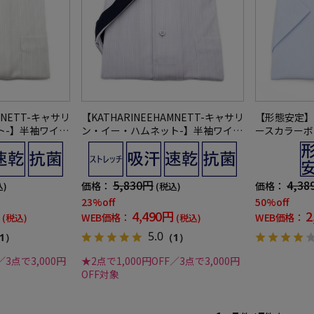
MNETT-キャサリ
【KATHARINEEHAMNETT-キャサリ
【形態安定】
ト-】半袖ワイシ
ン・イー・ハムネット-】半袖ワイシ
ースカラーボ
ーボタンダウン3
ャツワンピースカラーボタンダウン3
バリーヒルズ
速乾チェック通年
60°ストレッチ吸水速乾チェック通年
5,830円
4,38
価格：
価格：
込)
(税込)
23%off
50%off
4,490円
2
WEB価格：
WEB価格：
(税込)
(税込)
5.0
1）
（1）
／3点で3,000円
★2点で1,000円OFF／3点で3,000円
OFF対象