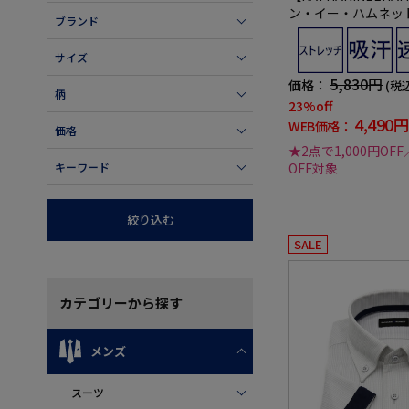
ン・イー・ハムネッ
ブランド
ャツワンピースカラ
0°ストレッチ吸水速
サイズ
年
5,830円
価格：
(税
柄
23%off
4,490円
WEB価格：
価格
★2点で1,000円OFF
OFF対象
キーワード
絞り込む
SALE
カテゴリー
から探す
メンズ
スーツ