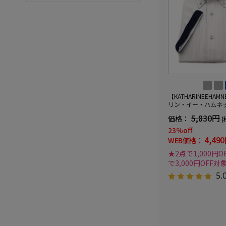
【KATHARINEEHAM
リン・イー・ハムネッ
ワイシャツワンピー
5,830円
価格：
(
タンダウン360°ス
速乾チェック通年
23%off
4,49
WEB価格：
★2点で1,000円O
で3,000円OFF対
5.