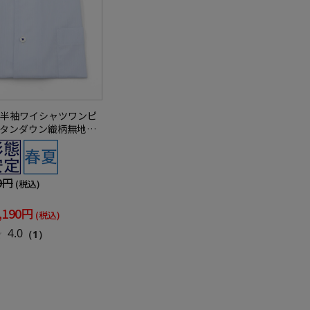
半袖ワイシャツワンピ
タンダウン織柄無地ビ
ポロクラブ春夏
9円
(税込)
,190円
(税込)
4.0
（1）