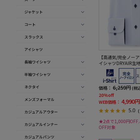
ジャケット
コート
スラックス
アイシャツ
【高通気/完全ノー
長袖ワイシャツ
イシャツDRYAIR
減】ドライエアース
半袖ワイシャツ
ワイド別布ストライ
レッチ防汚効果吸汗
春夏
6,259円
ネクタイ
価格：
(税
20%off
メンズフォーマル
4,990円
WEB価格：
5.0
（
カジュアルアウター
★2点で1,000円OFF
カジュアルインナー
OFF対象
カジュアルパンツ