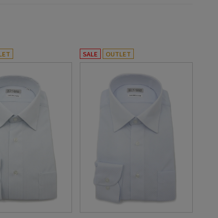
LET
SALE
OUTLET