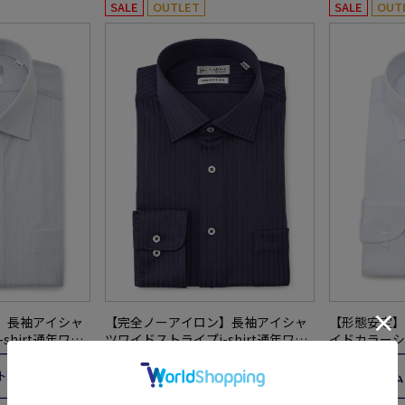
SALE
OUTLET
SALE
OUT
】長袖アイシャ
【完全ノーアイロン】長袖アイシャ
【形態安定】
shirt通年ワイ
ツワイドストライプi-shirt通年ワイ
イドカラーシ
シャツ
【スリム】【
すすめ】ne
ン】