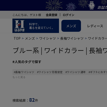
こんにちは、ゲスト様
会員登録
ログイン
科学で、
メンズ
レディース
着るを変えていく。
TOP
メンズ
ワイシャツ
長袖ワイシャツ
ワイドカラ
ブルー系 | ワイドカラー | 長袖
#人気のタグで探す
#長袖 ワイシャツ
#ワイシャツ 形態安定
#ワイシャツ 通年
#ギフトにおす
もっと見る
82
検索結果：
件