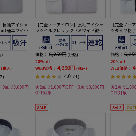
】長袖アイシャ
【完全ノーアイロン】長袖アイシャ
【完全ノーア
hirt通年ワイシ
ツツイルクレリックセミワイド織柄
ツダイヤ格子
無地形態安定ストレッチ吸汗速乾ニ
柄無地形態安
ット素材ワイシャツ通年
吸汗速乾ワイ
6,259円
6,25
価格：
価格：
込)
(税込)
20%off
20%off
4,990円
4
WEB価格：
WEB価格：
(税込)
(税込)
4.0
7）
（1）
／3点で3,000円
★2点で1,000円OFF／3点で3,000円
★2点で1,00
OFF対象
OFF対象
SALE
SALE
OUT