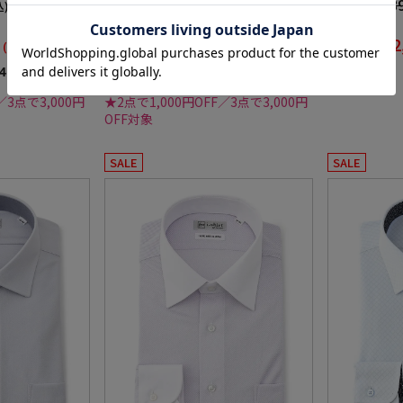
6,259円
5,48
価格：
価格：
込)
(税込)
36%off
50%off
3,990円
2
WEB価格：
WEB価格：
(税込)
(税込)
5.0
4）
（4）
／3点で3,000円
★2点で1,000円OFF／3点で3,000円
OFF対象
SALE
SALE