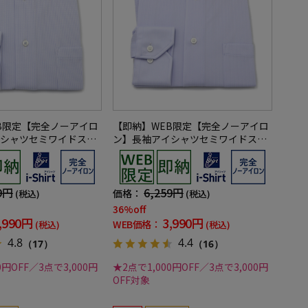
B限定【完全ノーアイロ
【即納】WEB限定【完全ノーアイロ
シャツセミワイドスト
ン】長袖アイシャツセミワイドスト
ック柄i-shirtワイシ
レッチシャドウストライプi-shirtワ
イシャツ通年
9円
6,259円
価格：
(税込)
(税込)
36%off
,990円
3,990円
WEB価格：
(税込)
(税込)
4.8
4.4
（17）
（16）
0円OFF／3点で3,000円
★2点で1,000円OFF／3点で3,000円
OFF対象