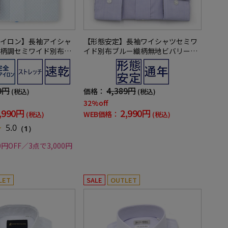
イロン】長袖アイシャ
【形態安定】長袖ワイシャツセミワ
柄調セミワイド別布織
イド別布ブルー織柄無地ビバリーヒ
定ストレッチ防汚効果
ルズポロクラブ通年
シャツ通年
9円
4,389円
価格：
(税込)
(税込)
32%off
,990円
2,990円
WEB価格：
(税込)
(税込)
5.0
（1）
0円OFF／3点で3,000円
LET
SALE
OUTLET