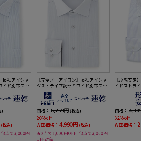
】長袖アイシャ
【完全ノーアイロン】長袖アイシャ
【形態安定】
ワイド別布スト
ツストライプ調セミワイド別布スト
イドストライ
レッチ防汚効果
ライプ形態安定ストレッチ防汚効果
クラブ通年
通年
吸汗速乾ワイシャツ通年
6,259円
4,38
価格：
価格：
込)
(税込)
20%off
32%off
4,990円
2
WEB価格：
WEB価格：
(税込)
(税込)
／3点で3,000円
★2点で1,000円OFF／3点で3,000円
OFF対象