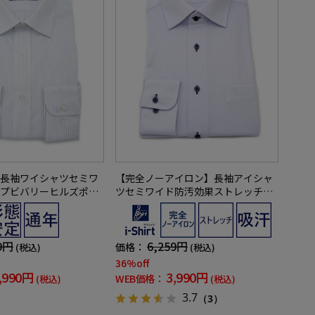
長袖ワイシャツセミワ
【完全ノーアイロン】長袖アイシャ
プビバリーヒルズポロ
ツセミワイド防汚効果ストレッチツ
イル織柄無地ワイシャツi-shirt通年
9円
6,259円
価格：
(税込)
(税込)
36%off
,990円
3,990円
WEB価格：
(税込)
(税込)
3.7
（3）