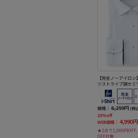
【完全ノーアイロン
ツストライプ調セミ
ライプ形態安定スト
吸汗速乾ワイシャツ
6,259円
価格：
(税
20%off
4,990円
WEB価格：
★2点で1,000円OFF
OFF対象