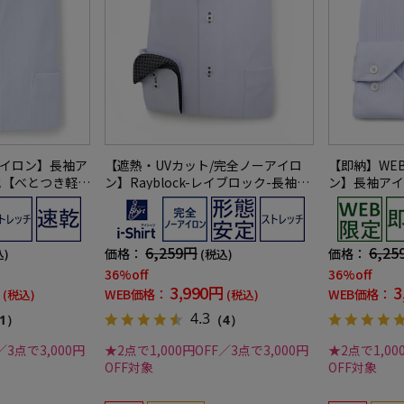
アイロン】長袖ア
【遮熱・UVカット/完全ノーアイロ
【即納】WE
生地【べとつき軽
ン】Rayblock-レイブロック-長袖ア
ン】長袖アイ
トライプ調セミ
イシャツセミワイドストライプワイ
レッチミニチェ
プ形態安定スト
シャツi-shirt
ャツ通年
速乾ワイシャツ
6,259円
6,25
価格：
価格：
込)
(税込)
36%off
36%off
3,990円
3
WEB価格：
WEB価格：
(税込)
(税込)
4.3
1）
（4）
／3点で3,000円
★2点で1,000円OFF／3点で3,000円
★2点で1,00
OFF対象
OFF対象