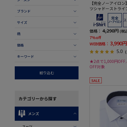
【完全ノーアイロン
ツシャドーストライ
ブランド
態安定ストレッチ吸
ツ通年
サイズ
4,290円
価格：
(税
柄
7%off
3,990円
WEB価格：
価格
5.0
（
キーワード
★2点で1,000円OFF
OFF対象
絞り込む
SALE
カテゴリー
から探す
メンズ
スーツ