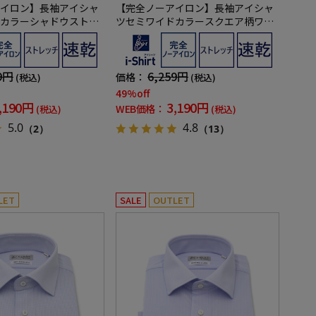
イロン】長袖アイシャ
【完全ノーアイロン】長袖アイシャ
カラーシャドウストラ
ツセミワイドカラースクエア柄ワイ
ツi-shirt通年
シャツi-shirt通年
9円
6,259円
価格：
(税込)
(税込)
49%off
,190円
3,190円
WEB価格：
(税込)
(税込)
5.0
4.8
（2）
（13）
LET
SALE
OUTLET