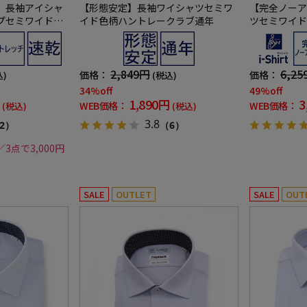
】長袖アイシャ
【形態安定】長袖ワイシャツセミワ
【完全ノーア
プセミワイド形
イド色柄ハントレークラブ通年
ツセミワイド
汗速乾ワイシャ
イプ柄ワイシャ
2,849円
6,25
価格：
価格：
込)
(税込)
34%off
49%off
1,890円
3
WEB価格：
WEB価格：
(税込)
(税込)
3.8
2）
（6）
／3点で3,000円
SALE
OUTLET
SALE
OUT