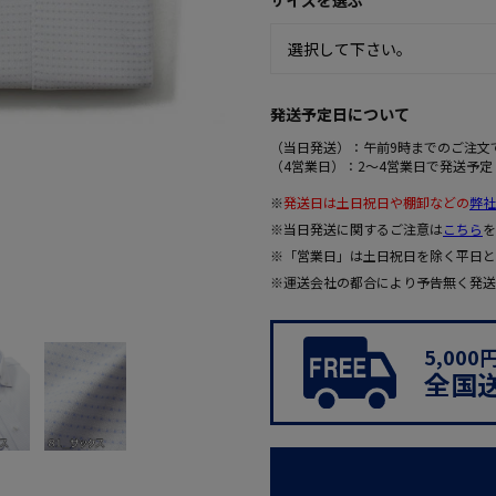
サイズを選ぶ
発送予定日について
（当日発送）：午前9時までのご注文
（4営業日）：2～4営業日で発送予定
※
発送日は土日祝日や棚卸などの
弊社
※当日発送に関するご注意は
こちら
を
※「営業日」は土日祝日を除く平日と
※運送会社の都合により予告無く発送
5,00
全国