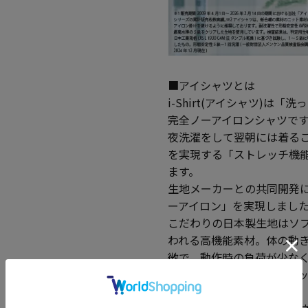
■アイシャツとは
i-Shirt(アイシャツ)
完全ノーアイロンシャツで
夜洗濯をして翌朝には着る
を実現する「ストレッチ機
ます。
生地メーカーとの共同開発に
ーアイロン」を実現しまし
こだわりの日本製生地はソ
われる高機能素材。体の動
徴で、動作時の負荷が少な
完全ノーアイロン、ストレ
優れています。