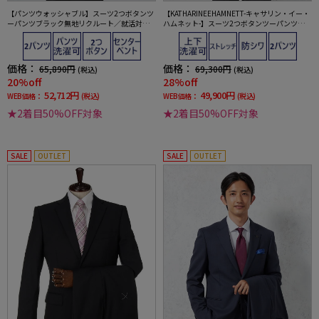
【パンツウォッシャブル】スーツ2つボタンツ
【KATHARINEEHAMNETT-キャサリン・イー・
ーパンツブラック無地リクルート／就活対応R
ハムネット-】スーツ2つボタンツーパンツ上下
ESPECTNERO通年【定番】【スリムデザイ
ウォッシャブル防シワネイビーシャドウスト
ン】
ライプ秋冬
価格：
価格：
65,890円
69,300円
(税込)
(税込)
20%off
28%off
52,712円
49,900円
WEB価格：
(税込)
WEB価格：
(税込)
★2着目50%OFF対象
★2着目50%OFF対象
SALE
OUTLET
SALE
OUTLET