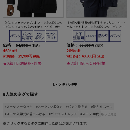
【KATHARINEEHAMNETT-キャサリン・イー・
【パンツウォッシャブル】スーツ2つボタンツ
ハムネット-】スーツ2つボタンツーパンツ上下
ーパンツ（スペアパンツ付き）ネイビー無地
ウォッシャブル防シワネイビー織柄無地秋冬
通年リクルート着用可／就活対応【スモール
／トールサイズ有】
価格：
価格：
69,300円
54,890円
(税込)
(税込)
28%off
46%off
49,900円
29,900円
WEB価格：
(税込)
WEB価格：
(税込)
★2着目50%OFF対象
★2着目50%OFF対象
1 - 6
6
件 /
件中
#人気のタグで探す
#スーツ ノータック
#スーツ 2つボタン
#パンツ 洗える
#洗える スーツ
#スーツ 入学式に着ていける
#パンツ ストレッチ
#スーツ 30代
もっと見る
※クリックするとタグに関連した商品が表示されます。