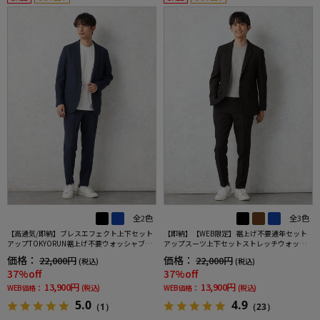
全2色
全3色
【高通気/即納】ブレスエフェクト上下セット
【即納】【WEB限定】裾上げ不要通年セット
アップTOKYORUN裾上げ不要ウォッシャブル
アップスーツ上下セットストレッチウォッシ
ストレッチブレスエフェクト生地背抜き2ボタ
ャブル【TOKYORUN】
価格：
価格：
22,000円
22,000円
(税込)
(税込)
ンジャケットウエストシャーリングノータッ
37%off
37%off
クパンツ
13,900円
13,900円
WEB価格：
(税込)
WEB価格：
(税込)
5.0
4.9
（1）
（23）