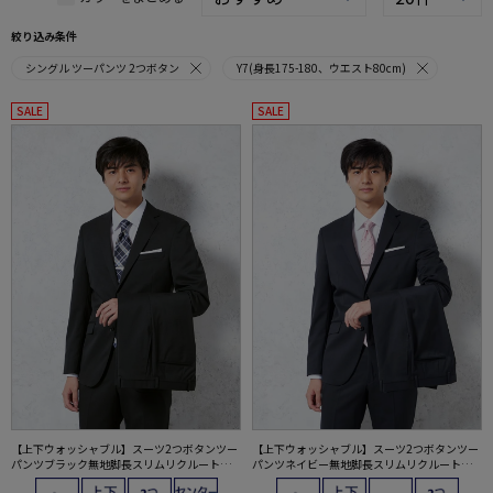
絞り込み条件
シングル ツーパンツ 2つボタン
Y7(身長175-180、ウエスト80cm)
SALE
SALE
【上下ウォッシャブル】スーツ2つボタンツー
【上下ウォッシャブル】スーツ2つボタンツー
パンツブラック無地脚長スリムリクルート／
パンツネイビー無地脚長スリムリクルート／
就活対応RESPECTNERO通年【定番】【スリ
就活対応RESPECTNERO通年【定番】【スリ