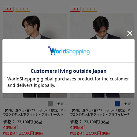
SALE
OUTLET
SALE
OUTLET
全1色
全1色
【即納】選べる2着22000円【WEB限定】スー
【即納】選べる2着22000円【WEB限定】スー
ツ2つボタン上下ウォッシャブルグレーストラ
ツ2つボタン上下ウォッシャブルネイビーチェ
イプ
ック
価格：
価格：
23,100円
23,100円
(税込)
(税込)
40%off
40%off
13,900円
13,900円
WEB価格：
(税込)
WEB価格：
(税込)