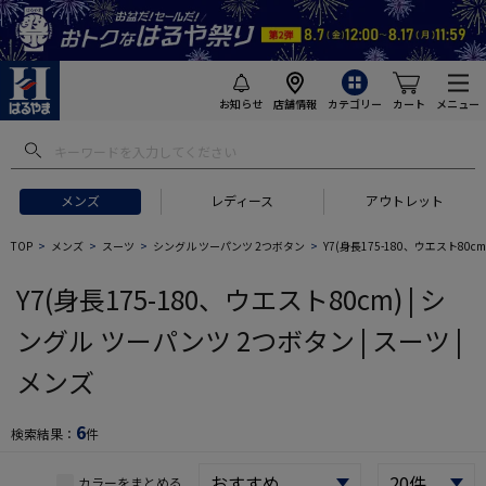
お知らせ
店舗情報
カテゴリー
カート
メニュー
 ギフトにおすすめ
#セットアップ スーツ
#長袖 ワイシャツ
#スー
メンズ
レディース
アウトレット
TOP
メンズ
スーツ
シングル ツーパンツ 2つボタン
Y7(身長175-180、ウエスト80cm
Y7(身長175-180、ウエスト80cm) | シ
ングル ツーパンツ 2つボタン | スーツ |
メンズ
6
検索結果：
件
カラーをまとめる