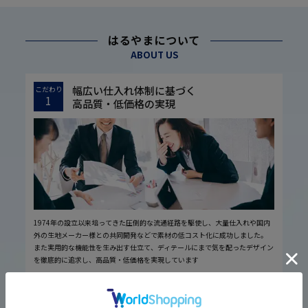
はるやまについて
ABOUT US
幅広い仕入れ体制に基づく
こだわり
1
高品質・低価格の実現
1974年の設立以来培ってきた圧倒的な流通経路を駆使し、大量仕入れや国内
外の生地メーカー様との共同開発などで素材の低コスト化に成功しました。
また実用的な機能性を生み出す仕立て、ディテールにまで気を配ったデザイン
を徹底的に追求し、高品質・低価格を実現しています
厳しい品質管理体制に基づく
こだわり