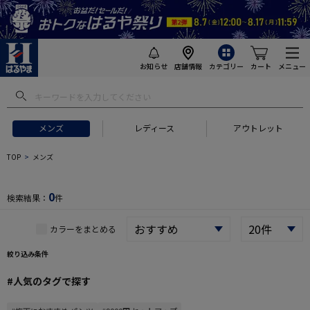
お知らせ
店舗情報
カテゴリー
カート
メニュー
 ギフトにおすすめ
#セットアップ スーツ
#長袖 ワイシャツ
#スー
メンズ
レディース
アウトレット
TOP
メンズ
0
検索結果：
件
カラーをまとめる
絞り込み条件
#人気のタグで探す