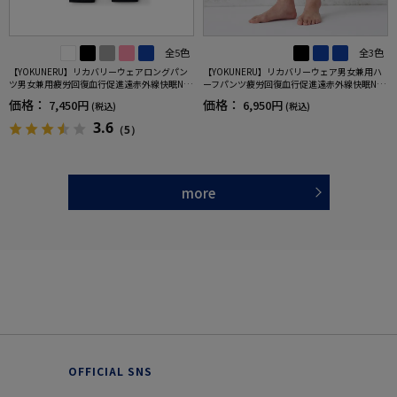
全5色
全3色
【YOKUNERU】リカバリーウェアロングパン
【YOKUNERU】リカバリーウェア男女兼用ハ
ツ男女兼用疲労回復血行促進遠赤外線快眠NA
ーフパンツ疲労回復血行促進遠赤外線快眠NA
NOMIX(R)【一般医療機器】SS～LLサイズ
NOMIX(R)【一般医療機器】SS～LLサイズ
価格：
価格：
7,450円
6,950円
(税込)
(税込)
3.6
（5）
more
OFFICIAL SNS