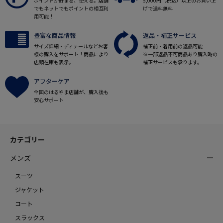
ポイントが貯まる、使える。店舗
5,000円（税込）以上のお買い上
でもネットでもポイントの相互利
げで送料無料
用可能！
豊富な商品情報
返品・補正サービス
サイズ詳細・ディテールなどお客
補正前・着用前の返品可能
様の購入をサポート！商品により
※一部返品不可商品あり購入時の
店頭在庫も表示。
補正サービスも承ります。
アフターケア
全国のはるやま店舗が、購入後も
安心サポート
カテゴリー
メンズ
スーツ
ジャケット
コート
スラックス