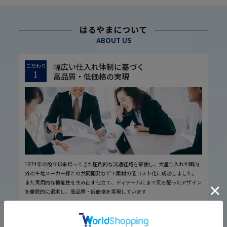
はるやまについて
ABOUT US
幅広い仕入れ体制に基づく
こだわり
1
高品質・低価格の実現
1974年の設立以来培ってきた圧倒的な流通経路を駆使し、大量仕入れや国内
外の生地メーカー様との共同開発などで素材の低コスト化に成功しました。
また実用的な機能性を生み出す仕立て、ディテールにまで気を配ったデザイン
を徹底的に追求し、高品質・低価格を実現しています
厳しい品質管理体制に基づく
こだわり