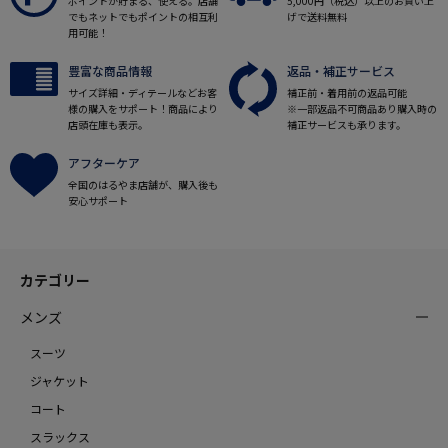
ポイントが貯まる、使える。店舗
5,000円（税込）以上のお買い上
でもネットでもポイントの相互利
げで送料無料
用可能！
豊富な商品情報
返品・補正サービス
サイズ詳細・ディテールなどお客
補正前・着用前の返品可能
様の購入をサポート！商品により
※一部返品不可商品あり購入時の
店頭在庫も表示。
補正サービスも承ります。
アフターケア
全国のはるやま店舗が、購入後も
安心サポート
カテゴリー
メンズ
スーツ
ジャケット
コート
スラックス