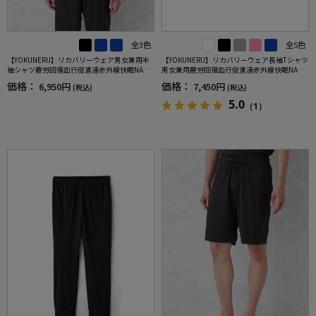
全3色
全5色
【YOKUNERU】リカバリーウェア男女兼用半
【YOKUNERU】リカバリーウェア長袖Tシャツ
袖シャツ疲労回復血行促進遠赤外線快眠NANO
男女兼用疲労回復血行促進遠赤外線快眠NANO
MIX(R)【一般医療機器】SS～LLサイズ
MIX(R)【一般医療機器】SS～LLサイズ
価格：
価格：
6,950円
7,450円
(税込)
(税込)
5.0
（1）