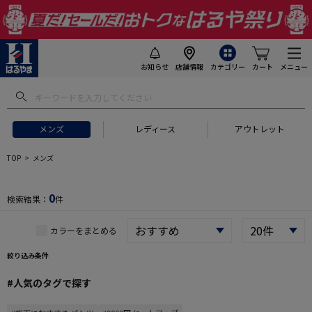
お知らせ
店舗情報
カテゴリー
カート
メニュー
 ギフトにおすすめ
#セットアップ スーツ
#長袖 ワイシャツ
#スー
メンズ
レディース
アウトレット
TOP
メンズ
0
検索結果：
件
カラーをまとめる
絞り込み条件
#人気のタグで探す