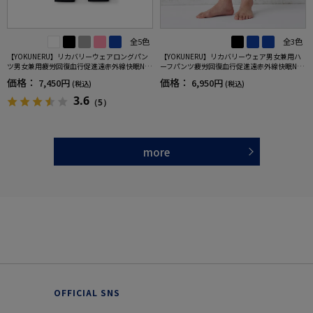
全5色
全3色
【YOKUNERU】リカバリーウェアロングパン
【YOKUNERU】リカバリーウェア男女兼用ハ
ツ男女兼用疲労回復血行促進遠赤外線快眠NA
ーフパンツ疲労回復血行促進遠赤外線快眠NA
NOMIX(R)【一般医療機器】SS～LLサイズ
NOMIX(R)【一般医療機器】SS～LLサイズ
価格：
価格：
7,450円
6,950円
(税込)
(税込)
3.6
（5）
more
OFFICIAL SNS