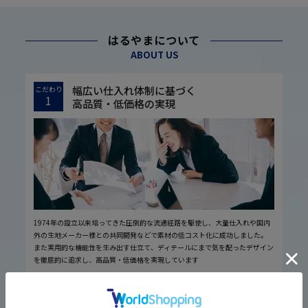
はるやまについて
ABOUT US
幅広い仕入れ体制に基づく
こだわり
1
高品質・低価格の実現
1974年の設立以来培ってきた圧倒的な流通経路を駆使し、大量仕入れや国内
外の生地メーカー様との共同開発などで素材の低コスト化に成功しました。
また実用的な機能性を生み出す仕立て、ディテールにまで気を配ったデザイン
を徹底的に追求し、高品質・低価格を実現しています
厳しい品質管理体制に基づく
こだわり