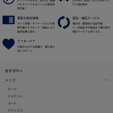
ポイントが貯まる、使える。店舗
5,000円（税込）以上のお買い上
でもネットでもポイントの相互利
げで送料無料
用可能！
豊富な商品情報
返品・補正サービス
サイズ詳細・ディテールなどお客
補正前・着用前の返品可能
様の購入をサポート！商品により
※一部返品不可商品あり購入時の
店頭在庫も表示。
補正サービスも承ります。
アフターケア
全国のはるやま店舗が、購入後も
安心サポート
カテゴリー
メンズ
スーツ
ジャケット
コート
スラックス