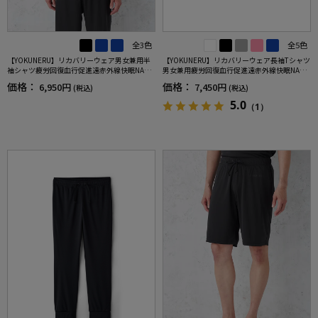
全3色
全5色
【YOKUNERU】リカバリーウェア男女兼用半
【YOKUNERU】リカバリーウェア長袖Tシャツ
袖シャツ疲労回復血行促進遠赤外線快眠NANO
男女兼用疲労回復血行促進遠赤外線快眠NANO
MIX(R)【一般医療機器】SS～LLサイズ
MIX(R)【一般医療機器】SS～LLサイズ
価格：
価格：
6,950円
7,450円
(税込)
(税込)
5.0
（1）