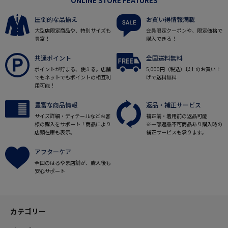
ONLINE STORE FEATURES
圧倒的な品揃え
お買い得情報満載
大型店限定商品や、特別サイズも
会員限定クーポンや、限定価格で
豊富！
購入できる！
共通ポイント
全国送料無料
ポイントが貯まる、使える。店舗
5,000円（税込）以上のお買い上
でもネットでもポイントの相互利
げで送料無料
用可能！
豊富な商品情報
返品・補正サービス
サイズ詳細・ディテールなどお客
補正前・着用前の返品可能
様の購入をサポート！商品により
※一部返品不可商品あり購入時の
店頭在庫も表示。
補正サービスも承ります。
アフターケア
全国のはるやま店舗が、購入後も
安心サポート
カテゴリー