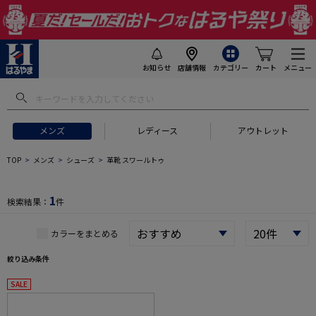
お知らせ
店舗情報
カテゴリー
カート
メニュー
 ギフトにおすすめ
#セットアップ スーツ
#長袖 ワイシャツ
#スー
メンズ
レディース
アウトレット
TOP
メンズ
シューズ
革靴 スワールトゥ
1
検索結果：
件
カラーをまとめる
絞り込み条件
SALE