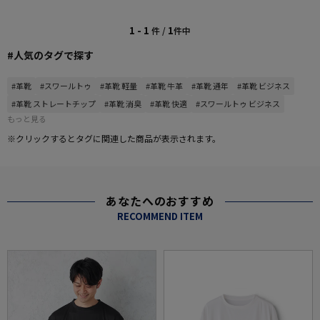
1 - 1
1
件 /
件中
#人気のタグで探す
#革靴
#スワールトゥ
#革靴 軽量
#革靴 牛革
#革靴 通年
#革靴 ビジネス
#革靴 ストレートチップ
#革靴 消臭
#革靴 快適
#スワールトゥ ビジネス
もっと見る
※クリックするとタグに関連した商品が表示されます。
あなたへのおすすめ
RECOMMEND ITEM