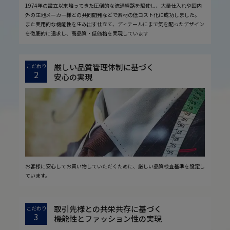
1974年の設立以来培ってきた圧倒的な流通経路を駆使し、大量仕入れや国内
外の生地メーカー様との共同開発などで素材の低コスト化に成功しました。
また実用的な機能性を生み出す仕立て、ディテールにまで気を配ったデザイン
を徹底的に追求し、高品質・低価格を実現しています
厳しい品質管理体制に基づく
こだわり
2
安心の実現
お客様に安心してお買い物していただくために、厳しい品質検査基準を設定し
ています。
取引先様との共栄共存に基づく
こだわり
3
機能性とファッション性の実現