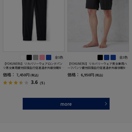
全5色
全3色
【YOKUNERU】リカバリーウェアロングパン
【YOKUNERU】リカバリーウェア男女兼用ハ
ツ男女兼用疲労回復血行促進遠赤外線快眠NA
ーフパンツ疲労回復血行促進遠赤外線快眠NA
NOMIX(R)【一般医療機器】SS～LLサイズ
NOMIX(R)【一般医療機器】SS～LLサイズ
価格：
価格：
7,450円
6,950円
(税込)
(税込)
3.6
（5）
more