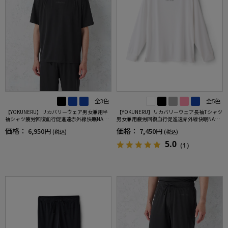
全3色
全5色
【YOKUNERU】リカバリーウェア男女兼用半
【YOKUNERU】リカバリーウェア長袖Tシャツ
袖シャツ疲労回復血行促進遠赤外線快眠NANO
男女兼用疲労回復血行促進遠赤外線快眠NANO
MIX(R)【一般医療機器】SS～LLサイズ
MIX(R)【一般医療機器】SS～LLサイズ
価格：
価格：
6,950円
7,450円
(税込)
(税込)
5.0
（1）