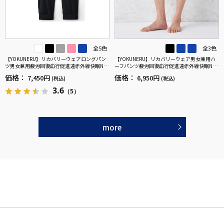
全5色
全3色
【YOKUNERU】リカバリーウェアロングパン
【YOKUNERU】リカバリーウェア男女兼用ハ
ツ男女兼用疲労回復血行促進遠赤外線快眠NA
ーフパンツ疲労回復血行促進遠赤外線快眠NA
NOMIX(R)【一般医療機器】SS～LLサイズ
NOMIX(R)【一般医療機器】SS～LLサイズ
価格：
価格：
7,450円
6,950円
(税込)
(税込)
3.6
（5）
more