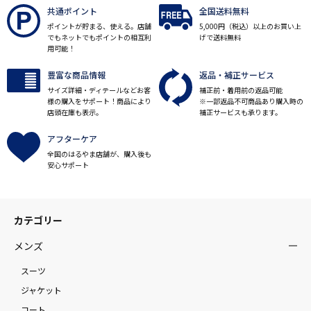
共通ポイント
全国送料無料
ポイントが貯まる、使える。店舗
5,000円（税込）以上のお買い上
でもネットでもポイントの相互利
げで送料無料
用可能！
豊富な商品情報
返品・補正サービス
サイズ詳細・ディテールなどお客
補正前・着用前の返品可能
様の購入をサポート！商品により
※一部返品不可商品あり購入時の
店頭在庫も表示。
補正サービスも承ります。
アフターケア
全国のはるやま店舗が、購入後も
安心サポート
カテゴリー
メンズ
スーツ
ジャケット
コート