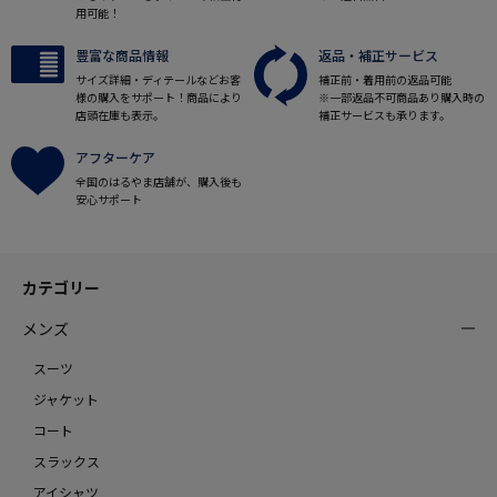
用可能！
豊富な商品情報
返品・補正サービス
サイズ詳細・ディテールなどお客
補正前・着用前の返品可能
様の購入をサポート！商品により
※一部返品不可商品あり購入時の
店頭在庫も表示。
補正サービスも承ります。
アフターケア
全国のはるやま店舗が、購入後も
安心サポート
カテゴリー
メンズ
スーツ
ジャケット
コート
スラックス
アイシャツ