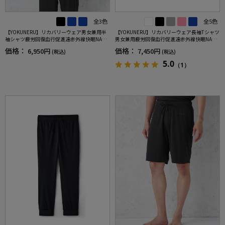
全3色
全5色
【YOKUNERU】リカバリーウェア男女兼用半
【YOKUNERU】リカバリーウェア長袖Tシャツ
袖シャツ疲労回復血行促進遠赤外線快眠NANO
男女兼用疲労回復血行促進遠赤外線快眠NANO
MIX(R)【一般医療機器】SS～LLサイズ
MIX(R)【一般医療機器】SS～LLサイズ
価格：
価格：
6,950円
7,450円
(税込)
(税込)
5.0
（1）