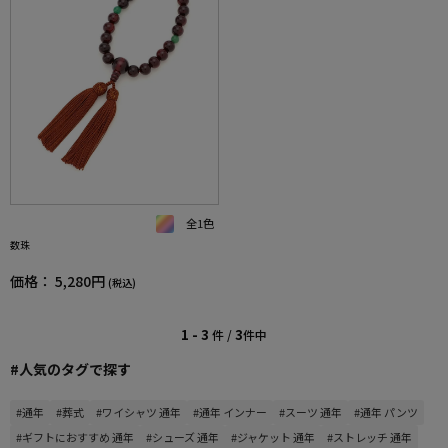
全1色
数珠
価格：
5,280円
(税込)
1 - 3
3
件 /
件中
#人気のタグで探す
#通年
#葬式
#ワイシャツ 通年
#通年 インナー
#スーツ 通年
#通年 パンツ
#ギフトにおすすめ 通年
#シューズ 通年
#ジャケット 通年
#ストレッチ 通年