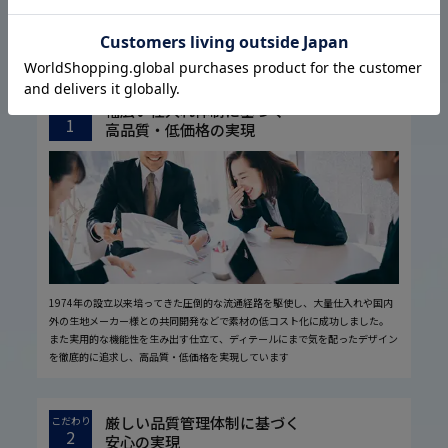
はるやまについて
ABOUT US
幅広い仕入れ体制に基づく
こだわり
1
高品質・低価格の実現
1974年の設立以来培ってきた圧倒的な流通経路を駆使し、大量仕入れや国内
外の生地メーカー様との共同開発などで素材の低コスト化に成功しました。
また実用的な機能性を生み出す仕立て、ディテールにまで気を配ったデザイン
を徹底的に追求し、高品質・低価格を実現しています
厳しい品質管理体制に基づく
こだわり
2
安心の実現