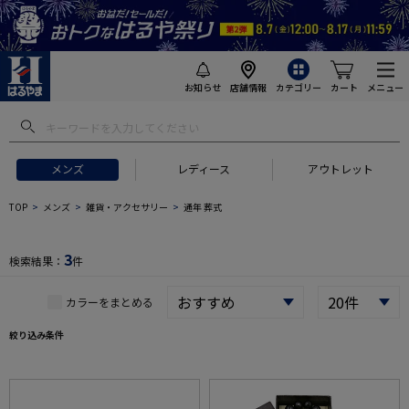
お知らせ
店舗情報
カテゴリー
カート
メニュー
 ギフトにおすすめ
#セットアップ スーツ
#長袖 ワイシャツ
#スー
メンズ
レディース
アウトレット
TOP
メンズ
雑貨・アクセサリー
通年 葬式
3
検索結果：
件
カラーをまとめる
絞り込み条件