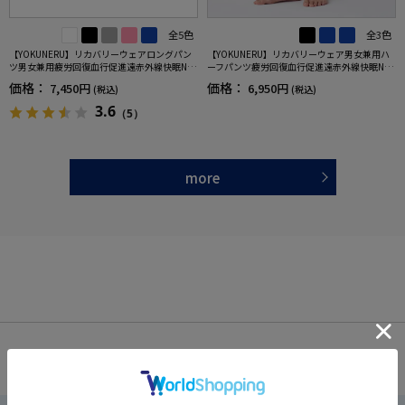
全5色
全3色
【YOKUNERU】リカバリーウェアロングパン
【YOKUNERU】リカバリーウェア男女兼用ハ
ツ男女兼用疲労回復血行促進遠赤外線快眠NA
ーフパンツ疲労回復血行促進遠赤外線快眠NA
NOMIX(R)【一般医療機器】SS～LLサイズ
NOMIX(R)【一般医療機器】SS～LLサイズ
価格：
価格：
7,450円
6,950円
(税込)
(税込)
3.6
（5）
more
OFFICIAL SNS