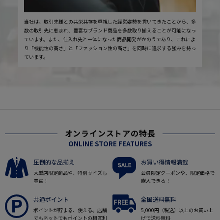
当社は、取引先様との共栄共存を重視した経営姿勢を貫いてきたことから、多
数の取引先に恵まれ、豊富なブランド商品を多数取り揃えることが可能になっ
ています。また、仕入れ先と一体になった商品開発がかのうであり、これによ
り「機能性の高さ」と「ファッション性の高さ」を同時に追求する強みを持っ
ています。
オンラインストアの特長
ONLINE STORE FEATURES
圧倒的な品揃え
お買い得情報満載
大型店限定商品や、特別サイズも
会員限定クーポンや、限定価格で
豊富！
購入できる！
共通ポイント
全国送料無料
ポイントが貯まる、使える。店舗
5,000円（税込）以上のお買い上
でもネットでもポイントの相互利
げで送料無料