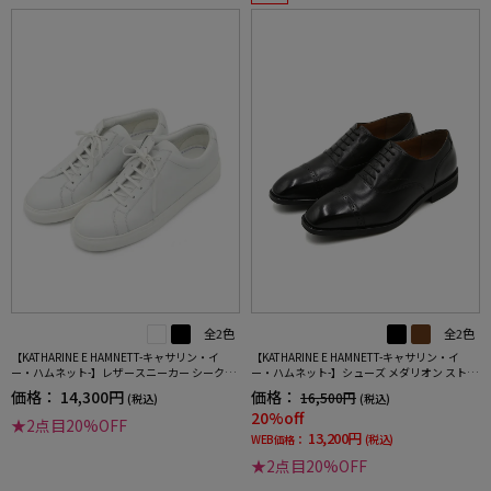
全2色
全2色
【KATHARINE E HAMNETT-キャサリン・イ
【KATHARINE E HAMNETT-キャサリン・イ
ー・ハムネット-】レザースニーカー シークレ
ー・ハムネット-】シューズ メダリオン ストレ
ットヒール 本革 軽量 シューズ 通年
ートチップ 本革 靴紐付き 無地 通年
価格：
14,300円
価格：
16,500円
(税込)
(税込)
20%off
★2点目20%OFF
13,200円
WEB価格：
(税込)
★2点目20%OFF