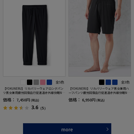
全5色
全3色
【YOKUNERU】リカバリーウェアロングパン
【YOKUNERU】リカバリーウェア男女兼用ハ
ツ男女兼用疲労回復血行促進遠赤外線快眠NA
ーフパンツ疲労回復血行促進遠赤外線快眠NA
NOMIX(R)【一般医療機器】SS～LLサイズ
NOMIX(R)【一般医療機器】SS～LLサイズ
価格：
価格：
7,450円
6,950円
(税込)
(税込)
3.6
（5）
more