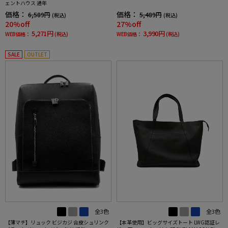
ェントハウス 通年
価格：
価格：
6,589円
5,489円
(税込)
(税込)
20%off
27%off
5,271円
3,990円
WEB価格：
(税込)
WEB価格：
(税込)
SALE
OUTLET
全3色
全3色
【薄マチ】リュック ビジカジ 合皮シュリンク
【本革使用】ビッグサイズトート LWG認証レ