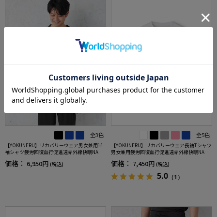
全3色
全5色
【YOKUNERU】リカバリーウェア男女兼用半
【YOKUNERU】リカバリーウェア長袖Tシャツ
袖シャツ疲労回復血行促進遠赤外線快眠NANO
男女兼用疲労回復血行促進遠赤外線快眠NANO
MIX(R)【一般医療機器】SS～LLサイズ
MIX(R)【一般医療機器】SS～LLサイズ
価格：
価格：
6,950円
7,450円
(税込)
(税込)
5.0
（1）