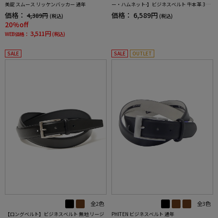
美錠 スムース リッケンバッカー 通年
ー・ハムネット-】ビジネスベルト 牛本革 30
ミリ幅 無地 通年
価格：
価格：
6,589円
4,389円
(税込)
(税込)
20%off
3,511円
WEB価格：
(税込)
SALE
SALE
OUTLET
全2色
全3色
【ロングベルト】ビジネスベルト 無地 リージ
PHITEN ビジネスベルト 通年