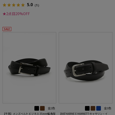
5.0
（1）
★2点目20%OFF
SALE
全2色
全3色
【牛革】メンズベルト ビジネス 35mm幅 角型
【KATHARINE E HAMNETT-キャサリン・イ