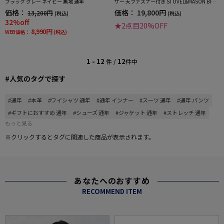
ブラック グレー ネイビー 無地 通年
ザー 天ファスナー付き STOVEL&MASON Blue
Label 通年
価格：
価格：
19,800円
13,200円
(税込)
(税込)
32%off
★2点目20%OFF
8,990円
WEB価格：
(税込)
1 - 12
12
件 /
件中
#人気のタグで探す
#通年
#本革
#ワイシャツ 通年
#通年 インナー
#スーツ 通年
#通年 パンツ
#ギフトにおすすめ 通年
#シューズ 通年
#ジャケット 通年
#ストレッチ 通年
もっと見る
※クリックするとタグに関連した商品が表示されます。
あなたへのおすすめ
RECOMMEND ITEM