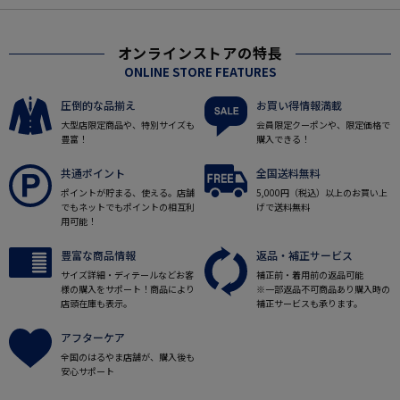
オンラインストアの特長
ONLINE STORE FEATURES
圧倒的な品揃え
お買い得情報満載
大型店限定商品や、特別サイズも
会員限定クーポンや、限定価格で
豊富！
購入できる！
共通ポイント
全国送料無料
ポイントが貯まる、使える。店舗
5,000円（税込）以上のお買い上
でもネットでもポイントの相互利
げで送料無料
用可能！
豊富な商品情報
返品・補正サービス
サイズ詳細・ディテールなどお客
補正前・着用前の返品可能
様の購入をサポート！商品により
※一部返品不可商品あり購入時の
店頭在庫も表示。
補正サービスも承ります。
アフターケア
全国のはるやま店舗が、購入後も
安心サポート