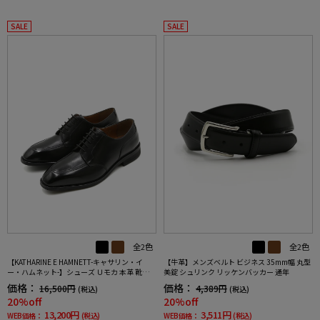
SALE
SALE
全2色
全2色
【KATHARINE E HAMNETT-キャサリン・イ
【牛革】メンズベルト ビジネス 35mm幅 丸型
ー・ハムネット-】シューズ Ｕモカ 本革 靴紐付
美錠 シュリンク リッケンバッカー 通年
き 無地 通年
価格：
価格：
16,500円
4,389円
(税込)
(税込)
20%off
20%off
13,200円
3,511円
WEB価格：
(税込)
WEB価格：
(税込)