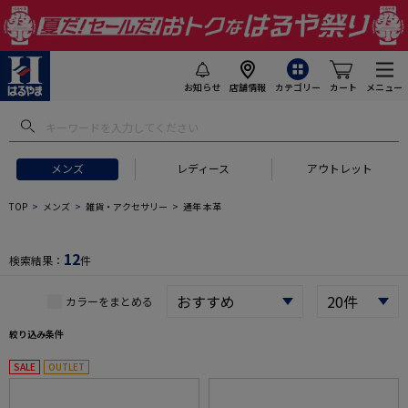
お知らせ
店舗情報
カテゴリー
カート
メニュー
 ギフトにおすすめ
#セットアップ スーツ
#長袖 ワイシャツ
#スー
メンズ
レディース
アウトレット
TOP
メンズ
雑貨・アクセサリー
通年 本革
12
検索結果：
件
カラーをまとめる
絞り込み条件
SALE
OUTLET