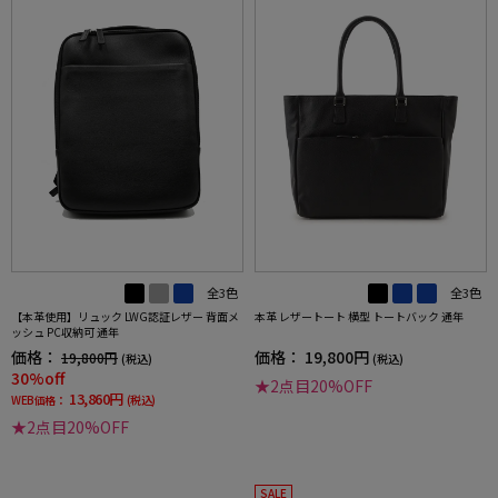
全3色
全3色
【本革使用】リュック LWG認証レザー 背面メ
本革 レザートート 横型 トートバック 通年
ッシュ PC収納可 通年
価格：
価格：
19,800円
19,800円
(税込)
(税込)
30%off
★2点目20%OFF
13,860円
WEB価格：
(税込)
★2点目20%OFF
SALE