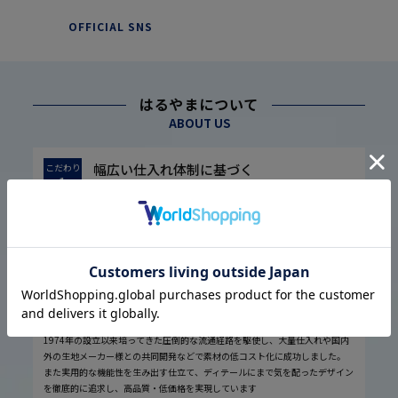
OFFICIAL SNS
はるやまについて
ABOUT US
幅広い仕入れ体制に基づく
こだわり
1
高品質・低価格の実現
1974年の設立以来培ってきた圧倒的な流通経路を駆使し、大量仕入れや国内
外の生地メーカー様との共同開発などで素材の低コスト化に成功しました。
また実用的な機能性を生み出す仕立て、ディテールにまで気を配ったデザイン
を徹底的に追求し、高品質・低価格を実現しています