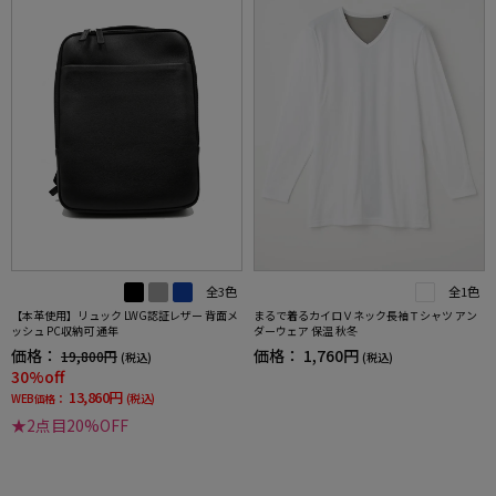
全3色
全1色
【本革使用】リュック LWG認証レザー 背面メ
まるで着るカイロＶネック長袖Ｔシャツ アン
ッシュ PC収納可 通年
ダーウェア 保温 秋冬
価格：
価格：
1,760円
19,800円
(税込)
(税込)
30%off
13,860円
WEB価格：
(税込)
★2点目20%OFF