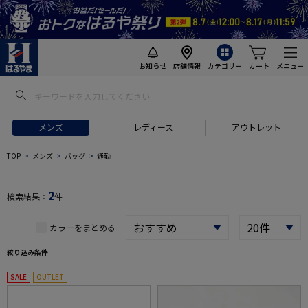
お知らせ
店舗情報
カテゴリー
カート
メニュー
 ギフトにおすすめ
#セットアップ スーツ
#長袖 ワイシャツ
#スー
メンズ
レディース
アウトレット
TOP
メンズ
バッグ
通勤
2
検索結果：
件
カラーをまとめる
絞り込み条件
SALE
OUTLET