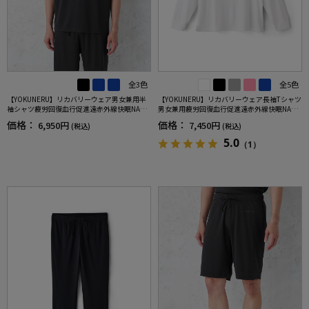
全3色
全5色
【YOKUNERU】リカバリーウェア男女兼用半
【YOKUNERU】リカバリーウェア長袖Tシャツ
袖シャツ疲労回復血行促進遠赤外線快眠NANO
男女兼用疲労回復血行促進遠赤外線快眠NANO
MIX(R)【一般医療機器】SS～LLサイズ
MIX(R)【一般医療機器】SS～LLサイズ
価格：
価格：
6,950円
7,450円
(税込)
(税込)
5.0
（1）