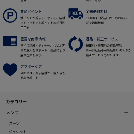
共通ポイント
全国送料無料
ポイントが貯まる、使える。店舗
5,000円（税込）以上のお買い上
でもネットでもポイントの相互利
げで送料無料
用可能！
豊富な商品情報
返品・補正サービス
サイズ詳細・ディテールなどお客
補正前・着用前の返品可能
様の購入をサポート！商品により
※一部返品不可商品あり購入時の
店頭在庫も表示。
補正サービスも承ります。
アフターケア
全国のはるやま店舗が、購入後も
安心サポート
カテゴリー
メンズ
スーツ
ジャケット