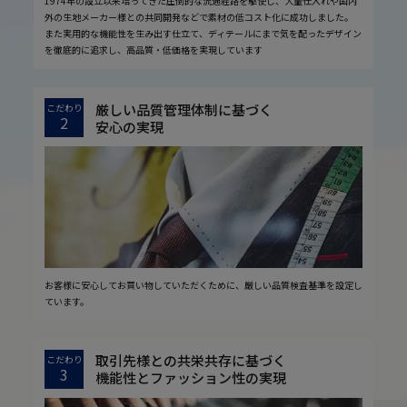
1974年の設立以来培ってきた圧倒的な流通経路を駆使し、大量仕入れや国内
外の生地メーカー様との共同開発などで素材の低コスト化に成功しました。
また実用的な機能性を生み出す仕立て、ディテールにまで気を配ったデザイン
を徹底的に追求し、高品質・低価格を実現しています
厳しい品質管理体制に基づく
こだわり
2
安心の実現
お客様に安心してお買い物していただくために、厳しい品質検査基準を設定し
ています。
取引先様との共栄共存に基づく
こだわり
3
機能性とファッション性の実現