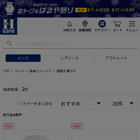
お知らせ
店舗情報
カテゴリー
カート
メニュー
 ギフトにおすすめ
#セットアップ スーツ
#長袖 ワイシャツ
#スー
メンズ
レディース
アウトレット
TOP
メンズ
長袖ワイシャツ
結婚式 華やか
2
検索結果：
件
カラーをまとめる
絞り込み条件
SALE
SALE