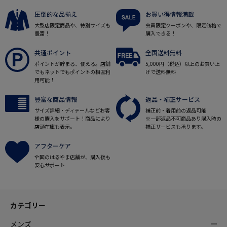
圧倒的な品揃え
お買い得情報満載
大型店限定商品や、特別サイズも
会員限定クーポンや、限定価格で
豊富！
購入できる！
共通ポイント
全国送料無料
ポイントが貯まる、使える。店舗
5,000円（税込）以上のお買い上
でもネットでもポイントの相互利
げで送料無料
用可能！
豊富な商品情報
返品・補正サービス
サイズ詳細・ディテールなどお客
補正前・着用前の返品可能
様の購入をサポート！商品により
※一部返品不可商品あり購入時の
店頭在庫も表示。
補正サービスも承ります。
アフターケア
全国のはるやま店舗が、購入後も
安心サポート
カテゴリー
メンズ