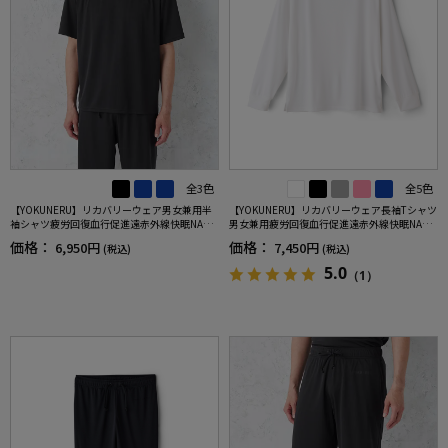
全3色
全5色
【YOKUNERU】リカバリーウェア男女兼用半
【YOKUNERU】リカバリーウェア長袖Tシャツ
袖シャツ疲労回復血行促進遠赤外線快眠NANO
男女兼用疲労回復血行促進遠赤外線快眠NANO
MIX(R)【一般医療機器】SS～LLサイズ
MIX(R)【一般医療機器】SS～LLサイズ
価格：
価格：
6,950円
7,450円
(税込)
(税込)
5.0
（1）