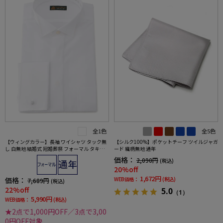
全1色
全5色
【ウィングカラー】長袖 ワイシャツ タック無
【シルク100%】ポケットチーフ ツイルジャガ
し 白無地 結婚式 冠婚葬祭 フォーマル タキシ
ード 織柄無地 通年
ード モーニング 正礼装 蝶ネクタイ向け
価格：
2,090円
(税込)
20%off
1,672円
価格：
WEB価格：
(税込)
7,689円
(税込)
22%off
5.0
（1）
5,990円
WEB価格：
(税込)
★2点で1,000円OFF／3点で3,00
0円OFF対象