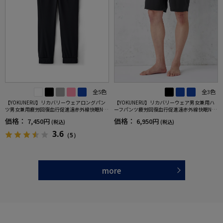
全5色
全3色
【YOKUNERU】リカバリーウェアロングパン
【YOKUNERU】リカバリーウェア男女兼用ハ
ツ男女兼用疲労回復血行促進遠赤外線快眠NA
ーフパンツ疲労回復血行促進遠赤外線快眠NA
NOMIX(R)【一般医療機器】SS～LLサイズ
NOMIX(R)【一般医療機器】SS～LLサイズ
価格：
価格：
7,450円
6,950円
(税込)
(税込)
3.6
（5）
more