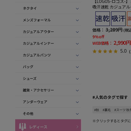
【LOGOS-ロゴス-
吸汗速乾 カジュアル
ネクタイ
秋冬
メンズフォーマル
3,289円
価格：
(税
カジュアルアウター
9%off
2,990円
WEB価格：
カジュアルインナー
5.0
（
カジュアルパンツ
バッグ
シューズ
雑貨・アクセサリー
#人気のタグで探す
アンダーウェア
#秋
#裏毛
#スーツ 秋
その他
※クリックするとタグに
レディース