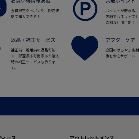
お買い得情報満載
共通ポイント
会員限定クーポンや、限定価
ポイントが貯まる、
格で購入できる！
店舗でもネットでも
の相互利用可能！
返品・補正サービス
アフターケア
補正前・着用前の返品可能
全国のはるやま店舗
※一部返品不可商品あり購入
後も安心サポート
時の補正サービスも承りま
す。
ディース
アウトレットメンズ