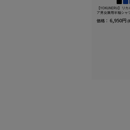
【YOKUNERU】リ
ア男女兼用半袖シャ
血行促進遠赤外線快眠N
6,950円
価格：
(
(R)【一般医療機器】
ズ