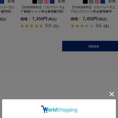
全3色
全5色
全5色
カバリーウェ
【YOKUNERU】リカバリーウェ
【YOKUNERU】リカバリーウェ
ツ疲労回復
ア長袖Tシャツ男女兼用疲労回復
アロングパンツ男女兼用疲労回
ANOMIX
血行促進遠赤外線快眠NANOMIX
復血行促進遠赤外線快眠NANOM
7,450円
7,450円
価格：
価格：
税込)
(税込)
(税込)
SS～LLサイ
(R)【一般医療機器】SS～LLサイ
IX(R)【一般医療機器】SS～LLサ
ズ
イズ
5.0
3.6
（1）
（5）
more