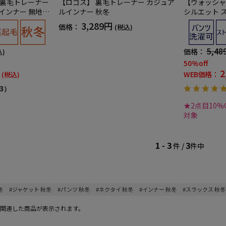
】 裏毛トレーナー
【ロゴス】 裏毛トレーナー カジュア
【ウォッシャ
インナー 無地
ルインナー 秋冬
シルエット 
無地 カジュア
3,289円
価格：
(税込)
秋冬
5,48
価格：
込)
50%off
2
WEB価格：
(税込)
3）
★2点目10%O
対象
1 - 3
3
件 /
件中
冬
#ジャケット 秋冬
#パンツ 秋冬
#ネクタイ 秋冬
#インナー 秋冬
#スラックス 秋冬
関連した商品が表示されます。