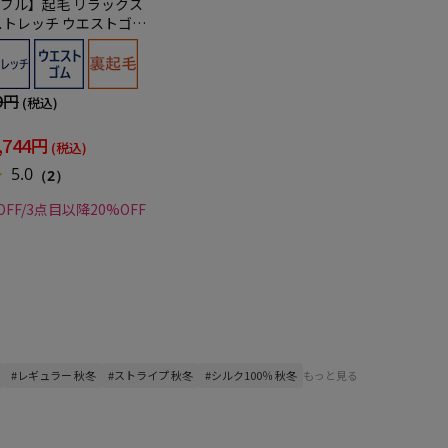
ブル】起毛 リラックス
ストレッチ ウエストゴム
ルパンツ WALK PLUS
9円
(税込)
,744円
(税込)
5.0
（2）
FF/3点目以降20%OFF
#レギュラー 秋冬
#ストライプ 秋冬
#シルク100％ 秋冬
もっと見る