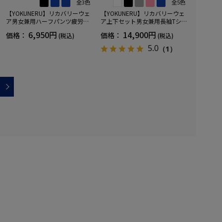
全3色
全5色
【YOKUNERU】リカバリーウェ
【YOKUNERU】リカバリーウェ
ア男女兼用ハーフパンツ疲労回
ア上下セット男女兼用長袖Tシャ
復血行促進遠赤外線快眠NANOM
ツ+ロングパンツ疲労回復血行促
6,950円
14,900円
価格：
価格：
(税込)
(税込)
IX(R)【一般医療機器】SS～LLサ
進遠赤外線快眠NANOMIX(R)【一
イズ
般医療機器】SS～LLサイズ
5.0
（1）