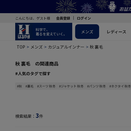
こんにちは、ゲスト様
会員登録
ログイン
科学で、
メンズ
レディース
着るを変えていく。
TOP
メンズ
カジュアルインナー
秋 裏毛
秋 裏毛 の関連商品
#人気のタグで探す
#秋
#裏毛
#スーツ 秋冬
#ジャケット 秋冬
#パンツ 秋冬
#ネクタイ 秋冬
3
検索結果：
件