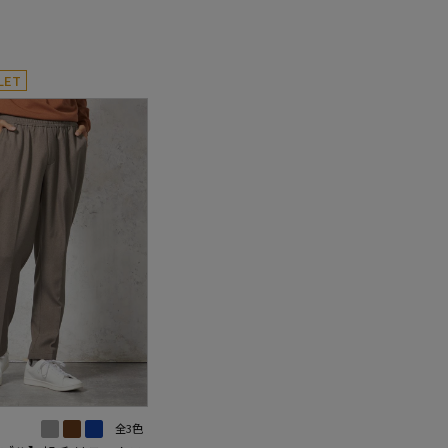
LET
全3色