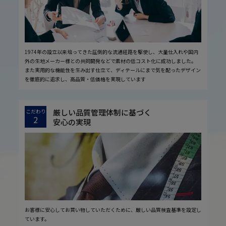
1974年の設立以来培ってきた圧倒的な流通経路を駆使し、大量仕入れや国内
外の生地メーカー様との共同開発などで素材の低コスト化に成功しました。
また実用的な機能性を生み出す仕立て、ディテールにまで気を配ったデザイン
を徹底的に追求し、高品質・低価格を実現しています
厳しい品質管理体制に基づく
こだわり
2
安心の実現
お客様に安心してお買い物していただくために、厳しい品質検査基準を設定し
ています。