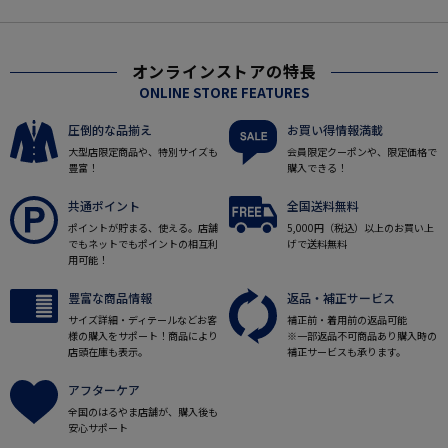
オンラインストアの特長
ONLINE STORE FEATURES
圧倒的な品揃え
お買い得情報満載
大型店限定商品や、特別サイズも
会員限定クーポンや、限定価格で
豊富！
購入できる！
共通ポイント
全国送料無料
ポイントが貯まる、使える。店舗
5,000円（税込）以上のお買い上
でもネットでもポイントの相互利
げで送料無料
用可能！
豊富な商品情報
返品・補正サービス
サイズ詳細・ディテールなどお客
補正前・着用前の返品可能
様の購入をサポート！商品により
※一部返品不可商品あり購入時の
店頭在庫も表示。
補正サービスも承ります。
アフターケア
全国のはるやま店舗が、購入後も
安心サポート