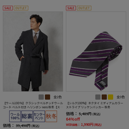
SALE
OUTLET
SALE
OUTLET
全2色
全3色
【ウール100％】クラシックベルテッドウール
【シルク100%】ネクタイ ミディアムカラー
コート ベルト付き ヘリンボン nero 秋冬【スリ
ストライプ リッケンバッカー 秋冬
ムデザイン】
価格：
5,489円
(税込)
64%off
1,990円
価格：
WEB価格：
(税込)
39,490円
(税込)