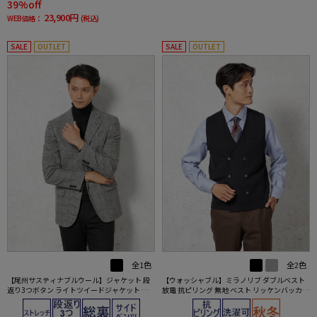
39%off
23,900円
WEB価格：
(税込)
SALE
OUTLET
SALE
OUTLET
全1色
全2色
【尾州サスティナブルウール】ジャケット 段
【ウォッシャブル】ミラノリブ ダブルベスト
返り3つボタン ライトツイードジャケット グ
放電 抗ピリング 無地 ベスト リッケンバッカー
レンチェック リッケンバッカー 秋冬
秋冬