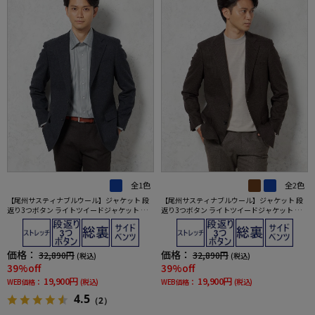
全1色
全2色
【尾州サスティナブルウール】ジャケット 段
【尾州サスティナブルウール】ジャケット 段
返り3つボタン ライトツイードジャケット 千
返り3つボタン ライトツイードジャケット ガ
鳥格子 リッケンバッカー 秋冬
ンクラブ リッケンバッカー 秋冬
価格：
価格：
32,890円
32,890円
(税込)
(税込)
39%off
39%off
19,900円
19,900円
WEB価格：
(税込)
WEB価格：
(税込)
4.5
（2）