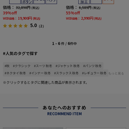
価格：
価格：
32,890円
6,589円
(税込)
(税込)
39%off
55%off
19,900円
2,990円
WEB価格：
(税込)
WEB価格：
(税込)
5.0
（2）
1 - 6
6
件 /
件中
#人気のタグで探す
#秋
#クラシック
#スーツ 秋冬
#ジャケット 秋冬
#パンツ 秋冬
#ネクタイ 秋冬
#インナー 秋冬
#スラックス 秋冬
#レギュラー 秋冬
もっと見る
※クリックするとタグに関連した商品が表示されます。
あなたへのおすすめ
RECOMMEND ITEM