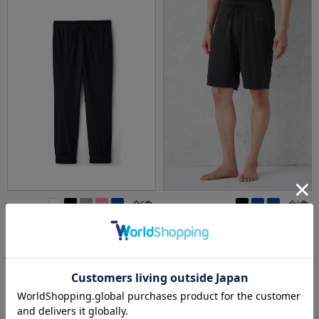
全5色
全3色
【YOKUNERU】リカバリーウェアロングパン
【YOKUNERU】リカバリーウェア男女兼用ハ
ツ男女兼用疲労回復血行促進遠赤外線快眠NA
ーフパンツ疲労回復血行促進遠赤外線快眠NA
NOMIX(R)【一般医療機器】SS～LLサイズ
NOMIX(R)【一般医療機器】SS～LLサイズ
価格：
価格：
7,450円
6,950円
(税込)
(税込)
3.6
（5）
more