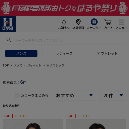
お知らせ
店舗情報
カテゴリー
カート
メニュー
 ギフトにおすすめ
#セットアップ スーツ
#長袖 ワイシャツ
#スー
メンズ
レディース
アウトレット
TOP
メンズ
ジャケット
秋 クラシック
6
検索結果：
件
カラーをまとめる
絞り込み条件
SALE
OUTLET
SALE
OUTLET