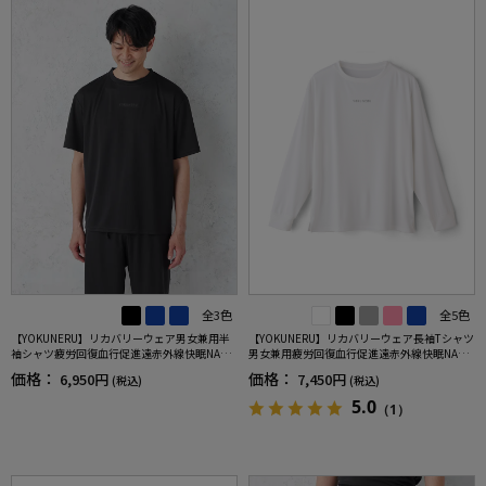
全3色
全5色
【YOKUNERU】リカバリーウェア男女兼用半
【YOKUNERU】リカバリーウェア長袖Tシャツ
袖シャツ疲労回復血行促進遠赤外線快眠NANO
男女兼用疲労回復血行促進遠赤外線快眠NANO
MIX(R)【一般医療機器】SS～LLサイズ
MIX(R)【一般医療機器】SS～LLサイズ
価格：
価格：
6,950円
7,450円
(税込)
(税込)
5.0
（1）